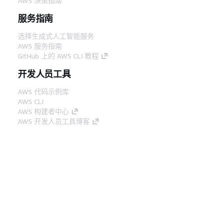
AWS 决策指南
服务指南
选择生成式人工智能服务
AWS 服务指南
GitHub 上的 AWS CLI 教程
开发人员工具
AWS 代码示例库
AWS CLI
AWS 构建者中心
AWS 开发人员工具博客
有用的链接
下载 AWS 文档 MCP 服务器
登录 AWS 管理控制台
AWS re:Post
隐私
网站条款
Cookie 首选项
© 2026,
Amazon Web Services, Inc. 或其附属公司。保留所有