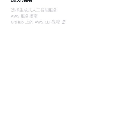
选择生成式人工智能服务
AWS 服务指南
GitHub 上的 AWS CLI 教程
开发人员工具
AWS 代码示例库
AWS CLI
AWS 构建者中心
AWS 开发人员工具博客
有用的链接
下载 AWS 文档 MCP 服务器
登录 AWS 管理控制台
AWS re:Post
隐私
网站条款
Cookie 首选项
© 2026,
Amazon Web Services, Inc. 或其附属公司。保留所有
中文 (简体)
权利。