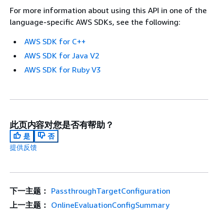
For more information about using this API in one of the
language-specific AWS SDKs, see the following:
AWS SDK for C++
AWS SDK for Java V2
AWS SDK for Ruby V3
此页内容对您是否有帮助？
是
否
提供反馈
下一主题：
PassthroughTargetConfiguration
上一主题：
OnlineEvaluationConfigSummary