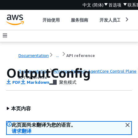
中文 (简体)
首选项
联系
开始使用
服务指南
开发人员工具
Documentation
...
API reference
OutputConfig
Documentation
Amazon Bedrock AgentCore Control Plane
API reference
PDF
Markdown
聚焦模式
本页内容
此页面尚未翻译为您的语言。
请求翻译