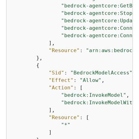
"bedrock-agentcore:GetBro
"bedrock-agentcore:StopBr
"bedrock-agentcore:Update
"bedrock-agentcore:Connec
"bedrock-agentcore:Connec
            ],

"Resource"
: 
"arn:aws:bedrock-
        },

{
"Sid"
: 
"BedrockModelAccess"
,

"Effect"
: 
"Allow"
,

"Action"
: [

"bedrock:InvokeModel"
,

"bedrock:InvokeModelWithR
            ],

"Resource"
: [

"*"
            ]
