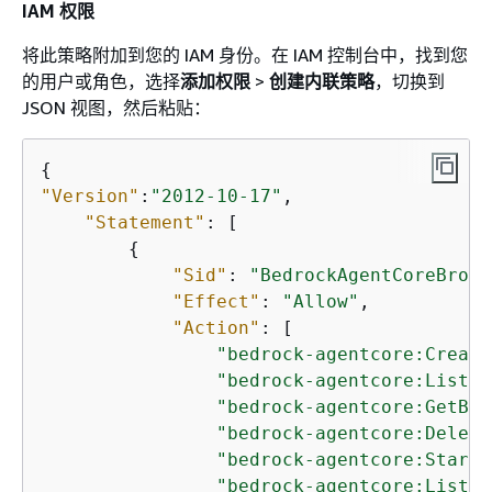
IAM 权限
将此策略附加到您的 IAM 身份。在 IAM 控制台中，找到您
的用户或角色，选择
添加权限
>
创建内联策略
，切换到
JSON 视图，然后粘贴：
{
"Version"
:
"2012-10-17"
,

"Statement"
: [

{
"Sid"
: 
"BedrockAgentCoreBrows
"Effect"
: 
"Allow"
,

"Action"
: [

"bedrock-agentcore:Create
"bedrock-agentcore:ListBr
"bedrock-agentcore:GetBro
"bedrock-agentcore:Delete
"bedrock-agentcore:StartB
"bedrock-agentcore:ListBr