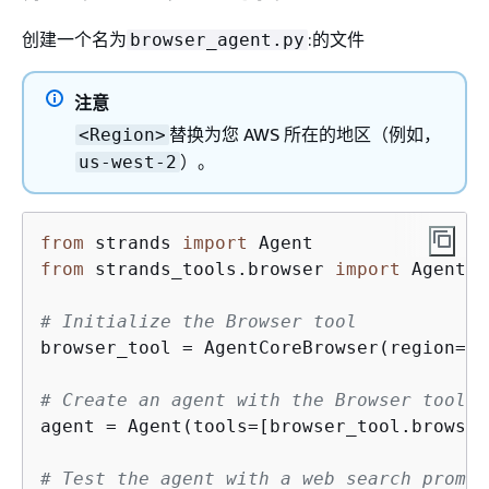
创建一个名为
:的文件
browser_agent.py
注意
替换为您 AWS 所在的地区（例如，
<Region>
）。
us-west-2
from
 strands 
import
from
 strands_tools.browser 
import
 AgentCo
# Initialize the Browser tool
browser_tool = AgentCoreBrowser(region=
"<
# Create an agent with the Browser tool
agent = Agent(tools=[browser_tool.browser]
# Test the agent with a web search prompt