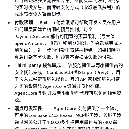
以自动处理多步流程和异常，从而实现代理商到商家
的实时微交易，而传统支付方式（收取最低费用）的
成本高得令人望而却步。
付款限额
— Built-in 付款限额可帮助开发人员在用户
和代理层面建立精细的预算控制。每个
PaymentSession 都有可配置的预算限制（最大值
SpendAmount，货币）和到期时间。当会话结束或达
到预算时，进一步的付款申请将被拒绝。如果扣除预
算后付款签署失败，则预算不会扣除失败的付款。
Third-party 钱包集成
— 该服务提供与两家提供商的
安全钱包集成：CoinbaseCDP和Stripe（Privy），用
于嵌入式稳定币钱包操作。诸如 API 密钥和钱包机密
之类的敏感凭 AgentCore 证通过身份存储。
AgentCore 帮助开发者限制哪些代理可以访问钱包资
源。
端点可发现性
—— AgentCore 支付提供了一个随时
可用的Coinbase x402 Bazaar MCP服务器，该服务器
通过网关公开了10,000多个按使用量付费的x402端