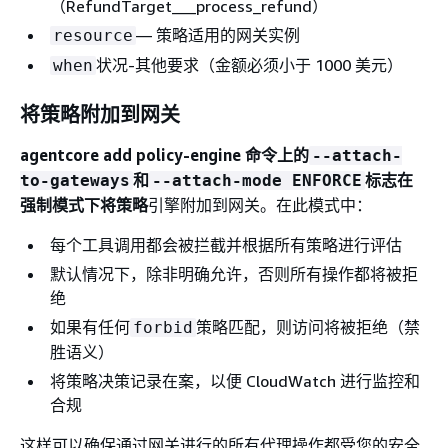
（RefundTarget___process_refund）
— 策略适用的网关实例
resource
状况-其他要求（金额必须小于 1000 美元）
when
将策略附加到网关
agentcore add policy-engine 命令上的
--attach-
和
标志在
to-gateways
--attach-mode ENFORCE
强制模式下将策略
引擎附加到网关。在此模式中：
每个工具调用都会被拦截并根据所有策略进行评估
默认情况下，除非明确允许，否则所有操作都将被拒
绝
如果有任何
策略匹配，则访问将被拒绝（禁
forbid
胜语义）
将策略决策记录在案，以便 CloudWatch 进行监控和
合规
这样可以确保通过网关进行的所有代理操作都受您的安全