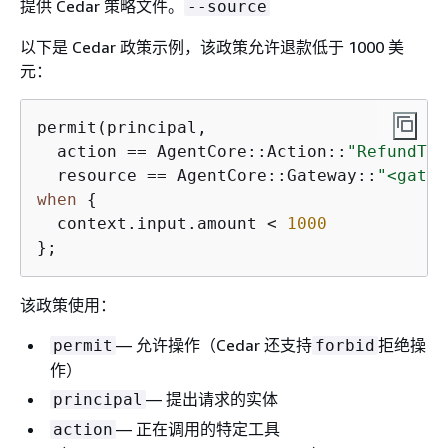
提供 Cedar 策略文件。
--source
以下是 Cedar 政策示例，该政策允许退款低于 1000 美
元：
permit(principal,

  action == AgentCore::Action::
"RefundTar
  resource == AgentCore::Gateway::
"<gatew
when
{
  context.input.amount < 
1000
};
该政策使用：
— 允许操作（Cedar 还支持
拒绝操
permit
forbid
作）
— 提出请求的实体
principal
— 正在调用的特定工具
action