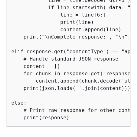
            line = line.decode("utf-8")

            if line.startswith("data: "):

                line = line[6:]

                print(line)

                content.append(line)

    print("\nComplete response:", "\n".jo
elif response.get("contentType") == "appl
    # Handle standard JSON response

    content = []

    for chunk in response.get("response",
        content.append(chunk.decode('utf-8
    print(json.loads(''.join(content)))

else:

    # Print raw response for other conten
    print(response)