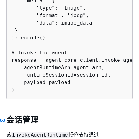
    "media": 
{
        "type": "image",

        "format": "jpeg",

        "data": image_data

 }

}).encode()

# Invoke the agent

response = agent_core_client.invoke_agent
    agentRuntimeArn=agent_arn,

    runtimeSessionId=session_id,

    payload=payload

)
会话管理
该
操作支持通过
InvokeAgentRuntime