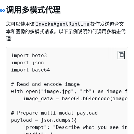
调用多模式代理
您可以使用该
操作发送包含文
InvokeAgentRuntime
本和图像的多模式请求。以下示例说明如何调用多模态代
理：
import boto3

import json

import base64

# Read and encode image

with open("image.jpg", "rb") as image_file
    image_data = base64.b64encode(image_f
# Prepare multi-modal payload

payload = json.dumps(
{
    "prompt": "Describe what you see in t