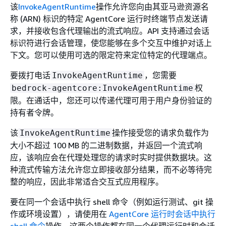
该
InvokeAgentRuntime
操作允许您向由其亚马逊资源名
称 (ARN) 标识的特定 AgentCore 运行时终端节点发送请
求，并接收包含代理输出的流式响应。API 支持通过会话
标识符进行会话管理，使您能够在多个交互中维护对话上
下文。您可以使用可选的限定符来定位特定的代理端点。
要拨打电话
，您需要
InvokeAgentRuntime
权
bedrock-agentcore:InvokeAgentRuntime
限。在通话中，您还可以传递代理可用于用户身份验证的
持有者令牌。
该
操作接受您的请求负载作为
InvokeAgentRuntime
大小不超过 100 MB 的二进制数据，并返回一个流式响
应，该响应会在代理处理您的请求时实时提供数据块。这
种流式传输方法允许您立即接收部分结果，而不必等待完
整的响应，因此非常适合交互式应用程序。
要在同一个会话中执行 shell 命令（例如运行测试、git 操
作或环境设置），请使用在
AgentCore 运行时会话中执行