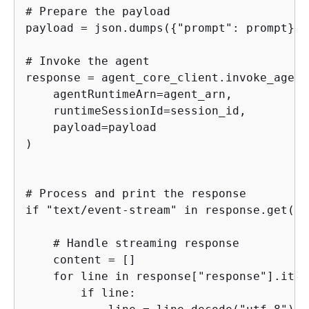
# Prepare the payload

payload = json.dumps(
{
"prompt": prompt}).
# Invoke the agent

response = agent_core_client.invoke_agent
    agentRuntimeArn=agent_arn,

    runtimeSessionId=session_id,

    payload=payload

)

# Process and print the response

if "text/event-stream" in response.get("c
    # Handle streaming response

    content = []

    for line in response["response"].iter
        if line:
