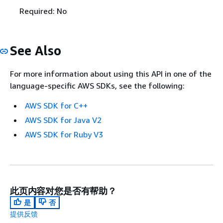
Required: No
See Also
For more information about using this API in one of the
language-specific AWS SDKs, see the following:
AWS SDK for C++
AWS SDK for Java V2
AWS SDK for Ruby V3
此页内容对您是否有帮助？
是
否
提供反馈