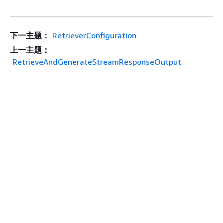
下一主题：
RetrieverConfiguration
上一主题：
RetrieveAndGenerateStreamResponseOutput