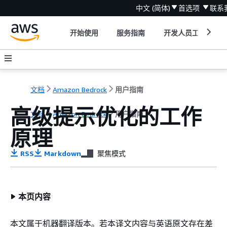
中文 (简体)
首选项
联系
开始使用
服务指南
开发人员工具
文档
Amazon Bedrock
用户指南
高级提示优化的工作
文档
Amazon Bedrock
用户指南
原理
RSS
Markdown
聚焦模式
本页内容
本文属于机器翻译版本。若本译文内容与英语原文存在差