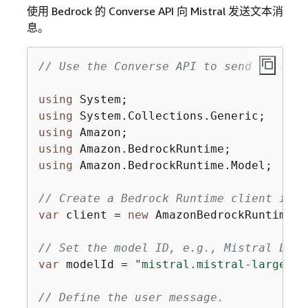
使用 Bedrock 的 Converse API 向 Mistral 发送文本消
息。
// Use the Converse API to send a text 
using
using
using
using
using
 Amazon.BedrockRuntime.Model;

// Create a Bedrock Runtime client in t
var
 client = 
new
 AmazonBedrockRuntimeCl
// Set the model ID, e.g., Mistral Larg
var
 modelId = 
"mistral.mistral-large-24
// Define the user message.