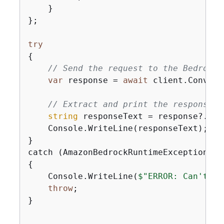
    }

};

try
{
// Send the request to the Bedrock 
var
 response = 
await
 client.Convers
// Extract and print the response t
string
 responseText = response?.Out
    Console.WriteLine(responseText);

}

{
    Console.WriteLine(
$"ERROR: Can't in
throw
;

}
