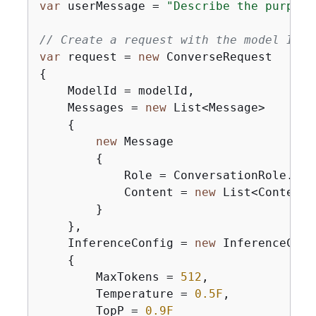
var
 userMessage = 
"Describe the purpose
// Create a request with the model ID, 
var
 request = 
new
{
    ModelId = modelId,

    Messages = 
new
 List<Message>

{
new
 Message

{
            Role = ConversationRole.User
            Content = 
new
 List<ContentB
        }

    },

    InferenceConfig = 
new
 InferenceConf
{
        MaxTokens = 
512
,

        Temperature = 
0.5F
,

        TopP = 
0.9F