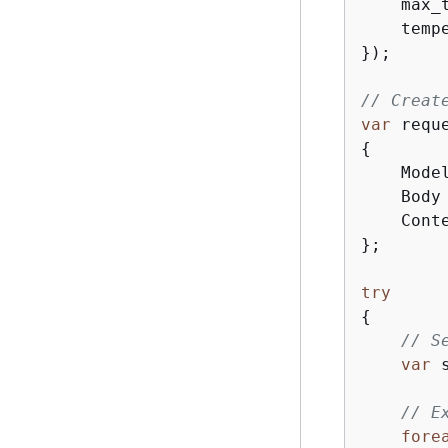
    max_
    temp
});

// Creat
var
 requ
{
    Model
    Body
    Cont
};

try
{
// S
var
 
// E
fore