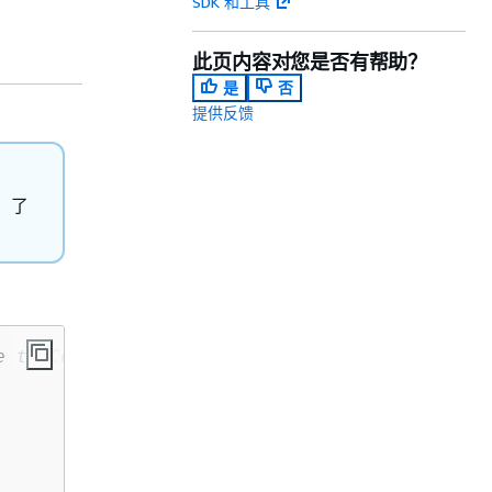
SDK 和工具
此页内容对您是否有帮助？
是
否
提供反馈
，了
e to Cohere Command R