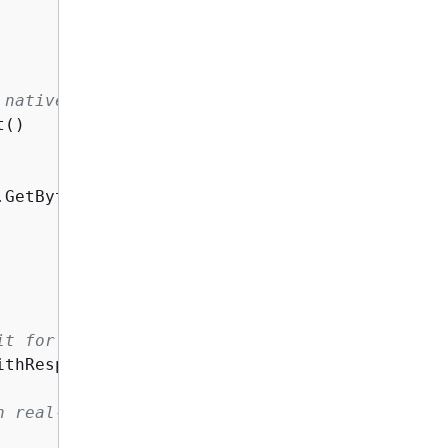
 native request payload.
GetBytes(nativeRequest)),

it for the response.
ithResponseStreamAsync(request);

n real-time.