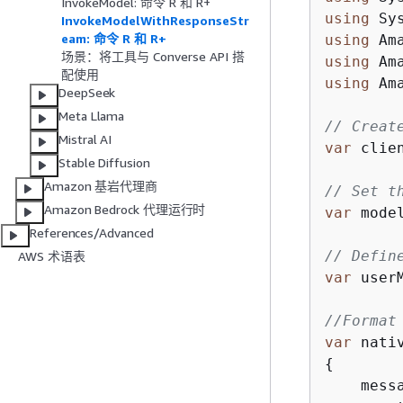
InvokeModel: 命令 R 和 R+
using
InvokeModelWithResponseStr
eam: 命令 R 和 R+
using
场景：将工具与 Converse API 搭
using
配使用
using
 Am
DeepSeek
Meta Llama
// Creat
Mistral AI
var
 clie
Stable Diffusion
Amazon 基岩代理商
// Set t
Amazon Bedrock 代理运行时
var
 mode
References/Advanced
// Defin
AWS 术语表
var
 user
//Format
var
 nati
{
    messa