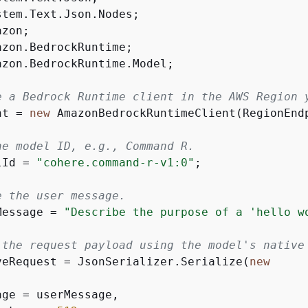
azon.BedrockRuntime.Model;

e a Bedrock Runtime client in the AWS Region 
nt = 
new
 AmazonBedrockRuntimeClient(RegionEndp
he model ID, e.g., Command R.
lId = 
"cohere.command-r-v1:0"
;

e the user message.
Message = 
"Describe the purpose of a 'hello w
 the request payload using the model's native
veRequest = JsonSerializer.Serialize(
new
ge = userMessage,
