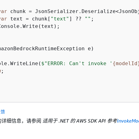
var
 chunk = JsonSerializer.Deserialize<JsonOb
var
 text = chunk[
"text"
] ?? 
""
;

onsole.Write(text);

ole.WriteLine(
$"ERROR: Can't invoke '
{
modelId
w
;

反馈
I 的详细信息，请参阅
适用于 .NET 的 AWS SDK API 参考
InvokeMo