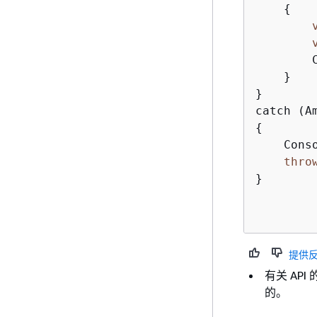
{
        C
    }

}

{
    Cons
thro
}

提供
有关 AP
的。