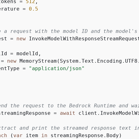
tokens = 
512
,

erature = 
0.5
e a request with the model ID and the model's
est = 
new
Id = modelId,

 = 
new
 MemoryStream(System.Text.Encoding.UTF8.
entType = 
"application/json"
end the request to the Bedrock Runtime and wa
streamingResponse = 
await
 client.InvokeModelW
xtract and print the streamed response text i
ach
 (
var
 item 
in
 streamingResponse.Body)
