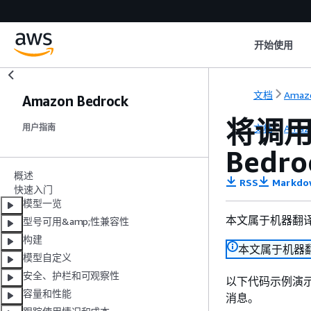
开始使用
文档
Amazo
Amazon Bedrock
将调用
文档
Amazo
用户指南
Bedr
概述
RSS
Markdo
快速入门
模型一览
本文属于机器翻
型号可用&amp;性兼容性
构建
本文属于机器
模型自定义
安全、护栏和可观察性
以下代码示例演示了
容量和性能
消息。