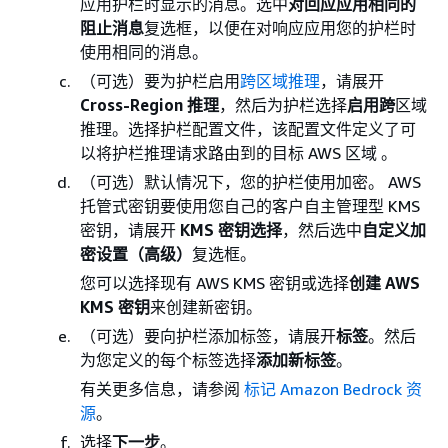
应用护栏时显示的消息。选中
对回应应用相同的
阻止消息
复选框，以便在对响应应用您的护栏时
使用相同的消息。
（可选）要为护栏启用
跨区域推理
，请展开
Cross-Region 推理
，然后为护栏选择
启用跨
区域
推理。选择护栏配置文件，该配置文件定义了可
以将护栏推理请求路由到的目标 AWS 区域 。
（可选）默认情况下，您的护栏使用加密。 AWS
托管式密钥要使用您自己的客户自主管理型 KMS
密钥，请展开
KMS 密钥选择
，然后选中
自定义加
密设置（高级）
复选框。
您可以选择现有 AWS KMS 密钥或选择
创建 AWS
KMS 密钥
来创建新密钥。
（可选）要向护栏添加标签，请展开
标签
。然后
为您定义的每个标签选择
添加新标签
。
有关更多信息，请参阅
标记 Amazon Bedrock 资
源
。
选择
下一步
。