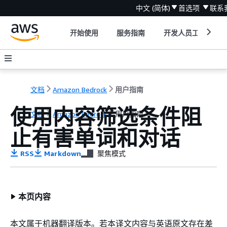
中文 (简体)
首选项
联系
开始使用
服务指南
开发人员工具
文档
Amazon Bedrock
用户指南
使用内容筛选条件阻
文档
Amazon Bedrock
用户指南
止有害单词和对话
RSS
Markdown
聚焦模式
本页内容
本文属于机器翻译版本。若本译文内容与英语原文存在差