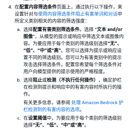
在
配置内容筛选条件
页面上，通过执行以下操作，来
设置针对与
使用内容筛选条件阻止有害单词和对话
中
所定义类别相关的内容的筛选强度：
选择
配置有害类别筛选条件
。选择 “
文本 and/or
图像
”，从模型的提示或响应中筛选文本或图像内
容。为要应用于每个类别的筛选级别选择
“无”、
“低”、“中”或“高”
。您可以选择为提示或响应设
置不同的筛选级别。您可以为有害类别中的提示
攻击选择筛选条件。配置您希望每个筛选条件对
用户向模型提供的提示使用的严格程度。
选择
阻止
或
检测（不执行任何操作）
，确定护栏
在检测到提示和响应中的有害内容时所执行的操
作。
有关更多信息，请参阅
处理 Amazon Bedrock 护
栏检测到的有害内容的选项
。
在
设置阈值
中，为要应用于每个类别的筛选级别
选择
“无”、“低”、“中”或“高”
。