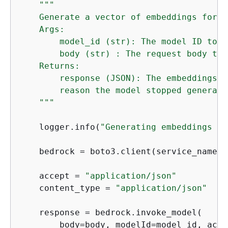
"""

    Generate a vector of embeddings for a
    Args:

        model_id (str): The model ID to us
        body (str) : The request body to u
    Returns:

        response (JSON): The embeddings t
        reason the model stopped generati
    """
    logger.info(
"Generating embeddings wi
    bedrock = boto3.client(service_name=
'
    accept = 
"application/json"
    content_type = 
"application/json"
    response = bedrock.invoke_model(

        body=body, modelId=model_id, acce