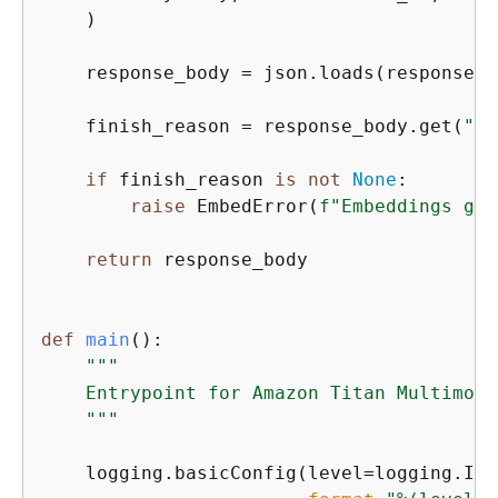
    )

    response_body = json.loads(response.g
    finish_reason = response_body.get(
"me
if
 finish_reason 
is
not
None
:

raise
 EmbedError(
f"Embeddings gen
return
 response_body

def
main
():
"""

    Entrypoint for Amazon Titan Multimoda
    """
    logging.basicConfig(level=logging.INFO