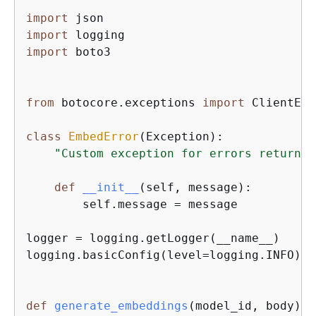
import
import
import
 boto3

from
 botocore.exceptions 
import
 ClientErr
class
EmbedError
(
Exception
):
"Custom exception for errors returned
def
__init__
(
self, message
):
        self.message = message

logger = logging.getLogger(__name__)

logging.basicConfig(level=logging.INFO)

def
generate_embeddings
(
model_id, body
):