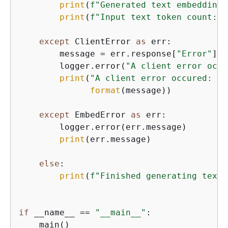
print
(
f"Generated text embeddings
print
(
f"Input text token count:  
except
 ClientError 
as
 err:

        message = err.response[
"Error"
][
"
        logger.error(
"A client error occu
print
(
"A client error occured: "
 
format
(message))

except
 EmbedError 
as
 err:

        logger.error(err.message)

print
(err.message)

else
:

print
(
f"Finished generating text 
if
 __name__ == 
"__main__"
:

    main()