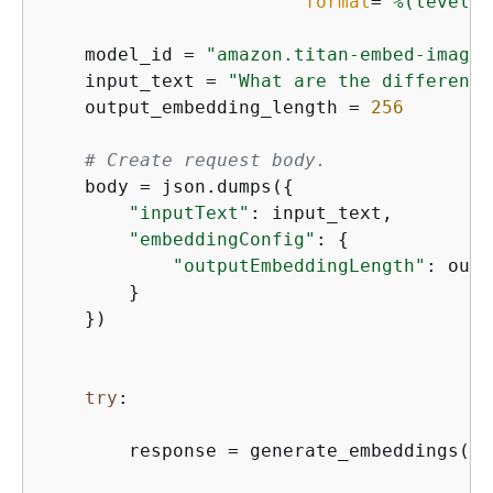
format
=
"%(levelna
    model_id = 
"amazon.titan-embed-image-
    input_text = 
"What are the different 
    output_embedding_length = 
256
# Create request body.
    body = json.dumps(
{
"inputText"
: input_text,

"embeddingConfig"
: 
{
"outputEmbeddingLength"
: outp
        }

    })

try
:

        response = generate_embeddings(mo