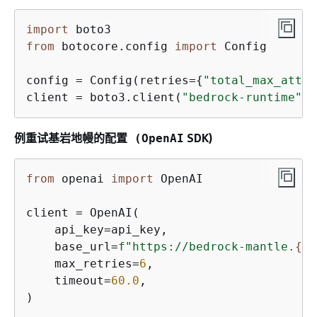
import
from
 botocore.config 
import
 Config

config = Config(retries=
{
"total_max_attem
client = boto3.client(
"bedrock-runtime"
, 
例重试
SDK)
基岩地幔的配置 (OpenAI
from
 openai 
import
 OpenAI

client = OpenAI(

    api_key=api_key,

    base_url=
f"https://bedrock-mantle.
{
re
    max_retries=
6
,

    timeout=
60.0
,

)