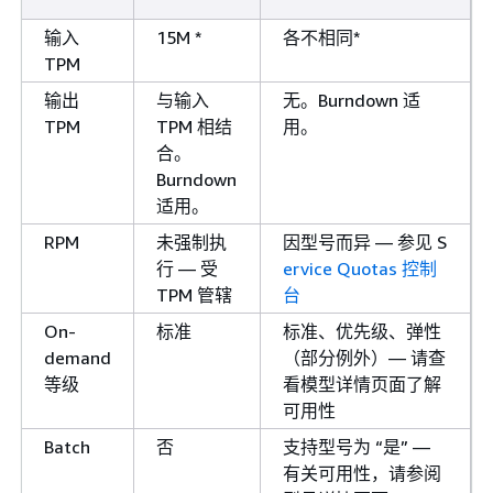
输入
15M *
各不相同*
TPM
输出
与输入
无。Burndown 适
TPM
TPM 相结
用。
合。
Burndown
适用。
RPM
未强制执
因型号而异 — 参见 S
行 — 受
ervice Quotas 控制
TPM 管辖
台
On-
标准
标准、优先级、弹性
demand
（部分例外）— 请查
等级
看模型详情页面了解
可用性
Batch
否
支持型号为 “是” —
有关可用性，请参阅