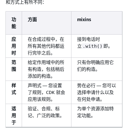
和方式上有所不同：
功
方面
mixins
能
应
在合成过程中，在
接到电话时
用
所有其他代码都运
立
即。
.with()
时
行完毕之后。
范
给定作用域中的所
只有你明确应用它
围
有构造，包括稍后
们的构造。
添加的构造。
样
声明式 — 您设置
势在必行 — 您可以
式
了规则，CDK 就会
选择申请什么以及
应用该规则。
在何处申请。
适
验证、合规、标
为单个资源添加特
用
记、广泛的政策。
定功能。
于