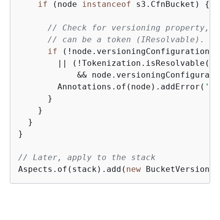
if
 (node 
instanceof
 s3.CfnBucket) 
{
// Check for versioning property, e
// can be a token (IResolvable).
if
 (!node.versioningConfiguration

        || (!Tokenization.isResolvable(no
            && node.versioningConfigurati
        Annotations.of(node).addError(
'Bu
      }

    }

  }

}

// Later, apply to the stack
Aspects.of(stack).add(
new
 BucketVersionin