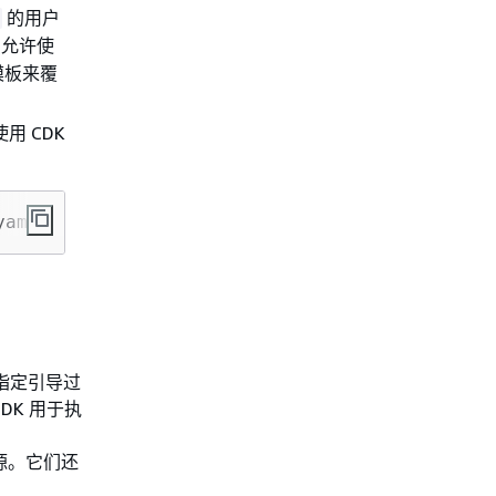
的用户
只允许使
模板来覆
用 CDK
yaml>
确指定引导过
CDK 用于执
资源。它们还