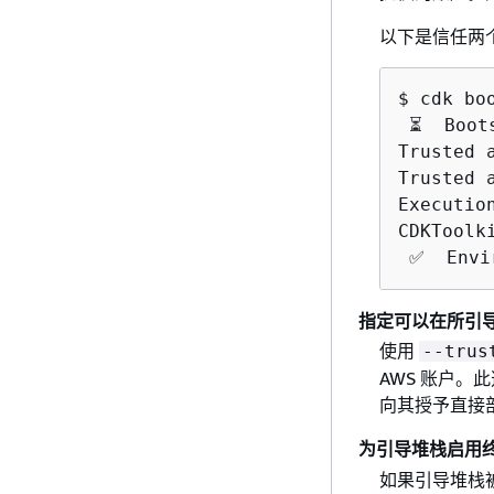
以下是信任两
$ cdk bo
 ⏳  Boot
Trusted 
Trusted 
Executio
CDKToolk
 ✅  Envi
指定可以在所引导
使用
--trus
AWS 账户
向其授予直接
为引导堆栈启用
如果引导堆栈