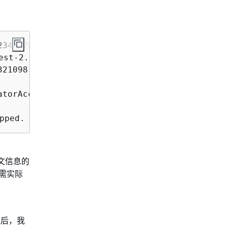
234567890123 --trust 987654321098 --cloudform
st-2...

21098

torAccess

pped.
文信息的
需实际
境后，我