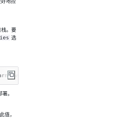
要更好地控
。
堆栈。要
选
ies
arn:aws:iam::aws:policy/AWSLambda_FullAccess,
部署。
改此值，