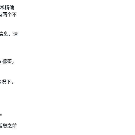
非常精确
中有两个不
信息，请
n 标签。
情况下，
。
括您之前