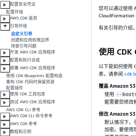
配置安全凭证
您可以通过使用 AW
配置环境
CloudFormat
AWS CDK 遥测
引导环境
有关引导的介绍
自定义引导
创建和应用权限边界
排查引导问题
使用 CDK
开发 AWS CDK 应用程序
配置和执行合成
以下是如何使用 C
部署 AWS CDK 应用程序
表，请参阅
cdk 
使用 CDK Blueprints 配置构造
重构 CDK 代码时保留资源
覆盖 Amazon 
配置插件
使用
使用 CDK 工具包库
--boot
能需要您修改
测试 AWS CDK 应用程序
AWS CDK CLI 参考
修改 Amazon
AWS CDK CLI 命令参考
默认情况下，引
AWS CDK 参考
加密。要使用
教程和示例