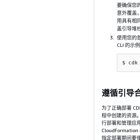
要确保您
意外覆盖
用具有相
盖引导堆
使用您的首选
CLI 的示
$ cdk
遵循引导
为了正确部署 CD
程中创建的资源
行部署和管理应用
CloudForm
指定部署期间要