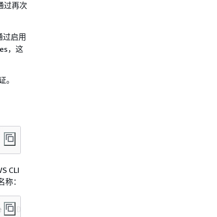
通过再次
通过启用
es，这
验证。
 CLI
名称：
 <CDKToolkit> --query "Stacks[0].EnableTermin