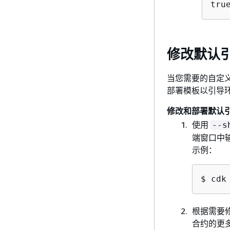
tru
修改默认
当您需要的自定义
部署模板以引导
修改和部署默认
使用
--s
端窗口中输
示例：
$ cdk
根据需要
合约的更