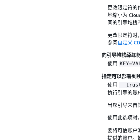
更改限定符的
地缩小为 Clo
同的引导堆栈
更改限定符时
参阅
自定义 C
向引导堆栈添加
使用
KEY=VA
指定可以部署到所
使用
--trus
执行引导的账
当您引导来自其
使用此选项时
要将可信账户
提供的账户。