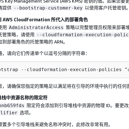
 Key Management Service (AWS KMS) 密钥的值。如果您
请提供
以使用客户托管密钥
--bootstrap-customer-key
WS CloudFormation 所代入的部署角色
使用
策略以完整管理员权限来部署
AdministratorAccess
托管策略，请使用
--cloudformation-execution-polic
到部署角色的托管策略的 ARN。
略，请向它们传递单个以逗号分隔的字符串：
otstrap --cloudformation-execution-policies "
败，请确保您指定的策略足以满足将在引导的环境中执行的任何
堆栈中资源名称的限定符
限定符会添加到引导堆栈中资源的物理 ID。要更
hnb659fds
选项。
alifier
预置多个引导堆栈来避免名称冲突时，此修改非常有用。