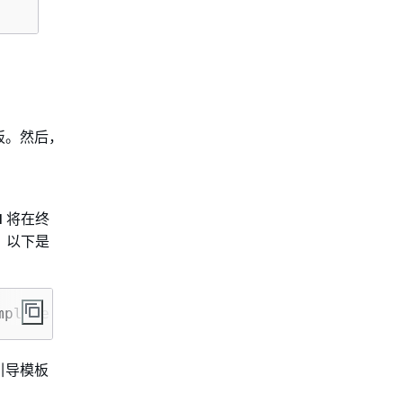
板。然后，
 将在终
。以下是
mplate.yaml>
引导模板