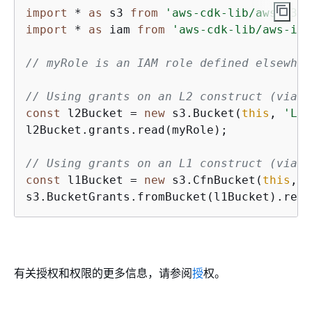
import
 * 
as
 s3 
from
'aws-cdk-lib/aws-s3'
import
 * 
as
 iam 
from
'aws-cdk-lib/aws-iam
// myRole is an IAM role defined elsewher
// Using grants on an L2 construct (via t
const
 l2Bucket = 
new
 s3.Bucket(
this
, 
'L2B
l2Bucket.grants.read(myRole);

// Using grants on an L1 construct (via t
const
 l1Bucket = 
new
 s3.CfnBucket(
this
, 
'
s3.BucketGrants.fromBucket(l1Bucket).read
有关授权和权限的更多信息，请参阅
授
权。