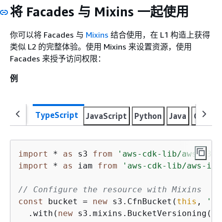
将 Facades 与 Mixins 一起使用
你可以将 Facades 与
Mixins
结合使用，在 L1 构造上获得
类似 L2 的完整体验。使用 Mixins 来设置资源，使用
Facades 来授予访问权限：
例
TypeScript
JavaScript
Python
Java
C#
Go
import
 * 
as
 s3 
from
'aws-cdk-lib/aws-s3'
import
 * 
as
 iam 
from
'aws-cdk-lib/aws-iam
// Configure the resource with Mixins
const
 bucket = 
new
 s3.CfnBucket(
this
, 
'My
  .with(
new
 s3.mixins.BucketVersioning())
