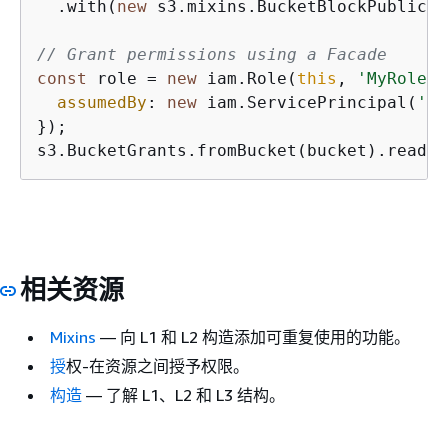
  .with(
new
 s3.mixins.BucketBlockPublicAc
// Grant permissions using a Facade
const
 role = 
new
 iam.Role(
this
, 
'MyRole'
,
assumedBy
: 
new
 iam.ServicePrincipal(
'la
});

s3.BucketGrants.fromBucket(bucket).read(r
相关资源
Mixins
— 向 L1 和 L2 构造添加可重复使用的功能。
授
权-在资源之间授予权限。
构造
— 了解 L1、L2 和 L3 结构。