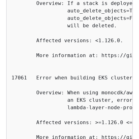
        Overview: If a stack is deployed 
                  auto_delete_objects=Tru
                  auto_delete_objects=Fal
                  will be deleted.

        Affected versions: <1.126.0.

        More information at: https://gith
17061   Error when building EKS cluster w
        Overview: When using monocdk/aws-
                  an EKS cluster, error i
                  lambda-layer-node-proxy
        Affected versions: >=1.126.0 <=1.
        More information at: https://gith