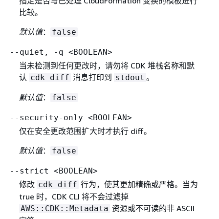
指定是否与已处理 CloudFormation 变换的模板进行
比较。
默认值
：
false
--quiet, -q <BOOLEAN>
当未检测到任何更改时，请勿将 CDK 堆栈名称和默
认
消息打印到
。
cdk diff
stdout
默认值
：
false
--security-only <BOOLEAN>
仅在安全更改范围扩大时才执行 diff。
默认值
：
false
--strict <BOOLEAN>
修改
行为，使其更加精确或严格。当为
cdk diff
true 时，CDK CLI 将不会过滤掉
资源或不可读的非 ASCII
AWS::CDK::Metadata