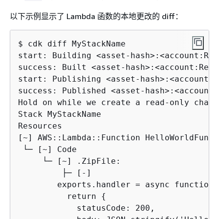
以下示例显示了 Lambda 函数的本地更改的 diff：
$ cdk diff MyStackName

start: Building <asset-hash>:<account:Regi
success: Built <asset-hash>:<account:Regio
start: Publishing <asset-hash>:<account:R
success: Published <asset-hash>:<account:
Hold on while we create a read-only chang
Stack MyStackName

Resources

[~] AWS::Lambda::Function HelloWorldFunct
 └─ [~] Code

     └─ [~] .ZipFile:

         ├─ [-]

        exports.handler = async function(
          return 
{
            statusCode: 200,
