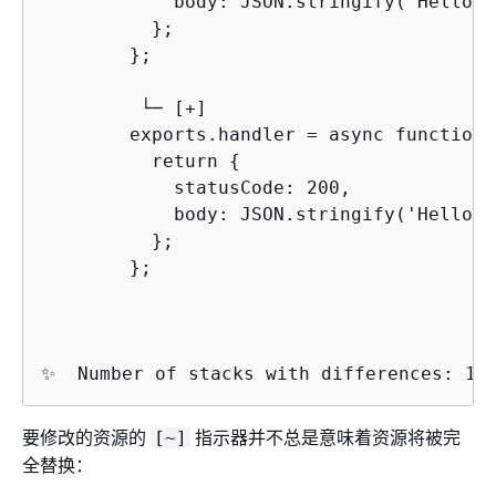
            body: JSON.stringify('Hello W
          };

        };

         └─ [+]

        exports.handler = async function(
          return 
{
            statusCode: 200,

            body: JSON.stringify('Hello f
          };

        };

✨  Number of stacks with differences: 1
要修改的资源的
指示器并不总是意味着资源将被完
[~]
全替换：