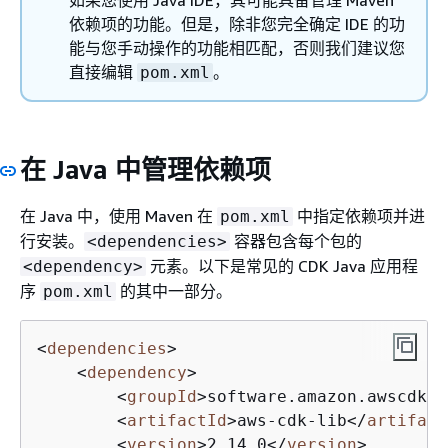
依赖项的功能。但是，除非您完全确定 IDE 的功
能与您手动操作的功能相匹配，否则我们建议您
直接编辑
。
pom.xml
在 Java 中管理依赖项
在 Java 中，使用 Maven 在
中指定依赖项并进
pom.xml
行安装。
容器包含每个包的
<dependencies>
元素。以下是常见的 CDK Java 应用程
<dependency>
序
的其中一部分。
pom.xml
<
dependencies
>
<
dependency
>
<
groupId
>
software.amazon.awscdk
</
<
artifactId
>
aws-cdk-lib
</
artifact
<
version
>
2.14.0
</
version
>