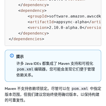
</
dependency
>
<
dependency
>
<
groupId
>
software.amazon.awscdk
</
<
artifactId
>
appsync-alpha
</
artifa
<
version
>
2.10.0-alpha.0
</
version
>
</
dependency
>
</
dependencies
>
提示
许多 Java IDEs 都集成了 Maven 支持和可视化
编辑器，您可能会发现它们便于管理
pom.xml
依赖关系。
Maven 不支持依赖项锁定。尽管可以在
中指定
pom.xml
版本范围，但我们建议您始终使用确切版本，以保持构建
的可重复性。