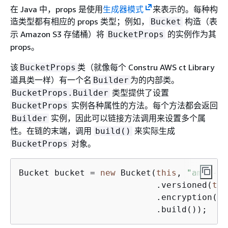
在 Java 中，props 是使用
生成器模式
来表示的。每种构
造类型都有相应的 props 类型；例如，
构造（表
Bucket
示 Amazon S3 存储桶）将
的实例作为其
BucketProps
props。
该
类（就像每个 Constru AWS ct Library
BucketProps
道具类一样）有一个名
为的内部类。
Builder
类型提供了设置
BucketProps.Builder
实例各种属性的方法。每个方法都会返回
BucketProps
实例，因此可以链接方法调用来设置多个属
Builder
性。在链的末端，调用
来实际生成
build()
对象。
BucketProps
Bucket bucket = 
new
 Bucket(
this
, 
"amzn-s3
                           .versioned(
tru
                           .encryption(Bu
                           .build());