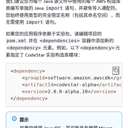
我们建议您为每个 Java 源文件中使用的每个 AWS 构造库
类编写单独的 Java
语句，并避免导入通配符。
import
您始终使用类型的完全限定名称（包括其命名空间），而
无需使用
语句。
import
如果您的应用程序依赖于实验包，请编辑项目的
并在
容器中添加新的
pom.xml
<dependencies>
元素。例如，以下
元
<dependency>
<dependency>
素指定了 CodeStar 实验构造库模块：
<
dependency
>
<
groupId
>
software.amazon.awscdk
</
grou
<
artifactId
>
codestar-alpha
</
artifactI
<
version
>
2.0.0-alpha.10
</
version
>
</
dependency
>
提示
如果您使用 Java IDE，其可能具备管理 Maven