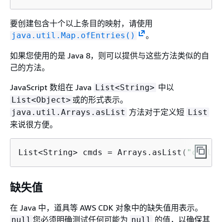
要创建包含十个以上条目的映射，请使用
。
java.util.Map.ofEntries()
如果您使用的是 Java 8，则可以提供与这些方法类似的自
己的方法。
JavaScript 数组在 Java
中以
List<String>
或的形式表示。
List<Object>
方法对于定义短
java.util.Arrays.asList
List
来说很方便。
List<String> cmds = Arrays.asList(
"cd lam
缺失值
在 Java 中，道具等 AWS CDK 对象中的缺失值用表示。
您必须明确测试任何可能为
的值，以确保其
null
null