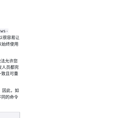
aws-
以很容易让
所以始终使用
做法允许您
发人员都完
一致且可重
，因此，如
不同的命令