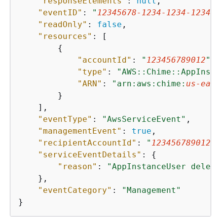
"responseElements"
: 
null
,

"eventID"
: 
"
12345678-1234-1234-1234-1
"readOnly"
: 
false
,

"resources"
: [

{
"accountId"
: 
"
123456789012
"
,

"type"
: 
"AWS::Chime::AppInsta
"ARN"
: 
"arn:aws:chime:
us-east
        }

    ],

"eventType"
: 
"AwsServiceEvent"
,

"managementEvent"
: 
true
,

"recipientAccountId"
: 
"
123456789012
"
,

"serviceEventDetails"
: 
{
"reason"
: 
"AppInstanceUser delete
    },

"eventCategory"
: 
"Management"
}