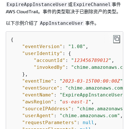
或
事件
ExpireAppInstanceUser
ExpireChannel
AWS CloudTrail。事件的类型取决于已删除资产的类型。
以下示例介绍了
事件。
AppInstanceUser
{
"eventVersion"
: 
"1.08"
,

"userIdentity"
: 
{
"accountId"
: 
"
123456789012
"
,

"invokedBy"
: 
"chime.amazonaws.com
    },

"eventTime"
: 
"
2023-03-15T00:00:00Z
"
,

"eventSource"
: 
"chime.amazonaws.com"
,

"eventName"
: 
"ExpireAppInstanceUser"
,

"awsRegion"
: 
"
us-east-1
"
,

"sourceIPAddress"
: 
"chime.amazonaws.c
"userAgent"
: 
"chime.amazonaws.com"
,

"requestParameters"
: 
null
,
