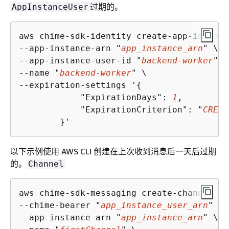
过期的。
AppInstanceUser
aws chime-sdk-identity create-app-instanc
--app-instance-arn "
app_instance_arn
" \

--app-instance-user-id "
backend-worker
" \

--name "
backend-worker
" \

--expiration-settings '
{
            "ExpirationDays": 
1
,

            "ExpirationCriterion": "
CREAT
        }'
以下示例使用 AWS CLI 创建在上次收到消息后一天后过期
的。
Channel
aws chime-sdk-messaging create-channel \

--chime-bearer "
app_instance_user_arn
" \

--app-instance-arn "
app_instance_arn
" \
