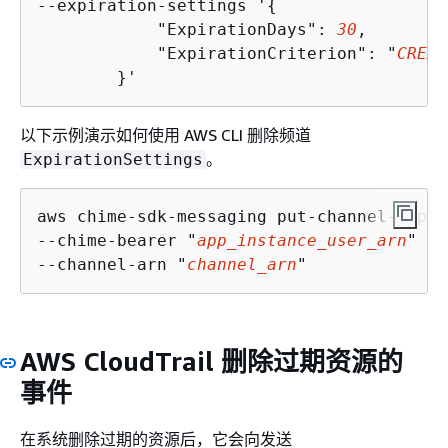
--expiration-settings '
{
            "ExpirationDays": 
30
,

            "ExpirationCriterion": "
CREAT
        }'
以下示例演示如何使用 AWS CLI 删除频道
。
ExpirationSettings
aws chime-sdk-messaging put-channel-expir
--chime-bearer "
app_instance_user_arn
" \

--channel-arn "
channel_arn
"
AWS CloudTrail 删除过期资源的
事件
在系统删除过期的资源后，它会向发送