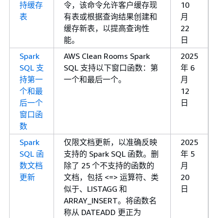
持缓存
令，该命令允许客户缓存现
10
表
有表或根据查询结果创建和
月
缓存新表，以提高查询性
22
能。
日
Spark
AWS Clean Rooms Spark
2025
SQL 支
SQL 支持以下窗口函数：第
年 6
持第一
一个和最后一个。
月
个和最
12
后一个
日
窗口函
数
Spark
仅限文档更新，以准确反映
2025
SQL 函
支持的 Spark SQL 函数。删
年 5
数文档
除了 25 个不支持的函数的
月
更新
文档，包括 <=> 运算符、类
20
似于、LISTAGG 和
日
ARRAY_INSERT。将函数名
称从 DATEADD 更正为