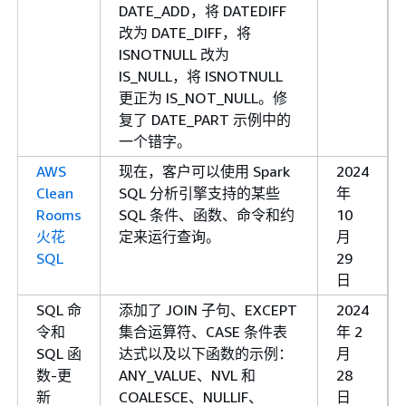
DATE_ADD，将 DATEDIFF
改为 DATE_DIFF，将
ISNOTNULL 改为
IS_NULL，将 ISNOTNULL
更正为 IS_NOT_NULL。修
复了 DATE_PART 示例中的
一个错字。
AWS
现在，客户可以使用 Spark
2024
Clean
SQL 分析引擎支持的某些
年
Rooms
SQL 条件、函数、命令和约
10
火花
定来运行查询。
月
SQL
29
日
SQL 命
添加了 JOIN 子句、EXCEPT
2024
令和
集合运算符、CASE 条件表
年 2
SQL 函
达式以及以下函数的示例：
月
数-更
ANY_VALUE、NVL 和
28
新
COALESCE、NULLIF、
日