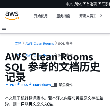
中文 (简体)
首选项
联系
开始使用
服务指南
开发人员工具
文档
AWS Clean Rooms
SQL 参考
AWS Clean Rooms
文档
AWS Clean Rooms
SQL 参考
SQL 参考的文档历史
记录
PDF
RSS
Markdown
聚焦模式
本文属于机器翻译版本。若本译文内容与英语原文存在差
异，则一律以英文原文为准。