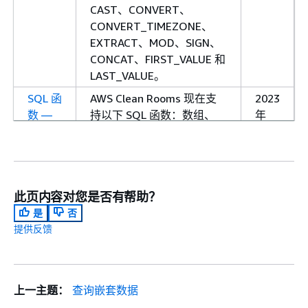
CAST、CONVERT、
CONVERT_TIMEZONE、
EXTRACT、MOD、SIGN、
CONCAT、FIRST_VALUE 和
LAST_VALUE。
SQL 函
AWS Clean Rooms 现在支
2023
数 —
持以下 SQL 函数：数组、
年
更新
SUPER 和 VARBYTE。现在
10
支持以下数学函数：
月 6
ACOS、ASIN、ATAN、
日
COT、 ATAN2 DEXP、PI、
此页内容对您是否有帮助？
POW、RADIANS 和 SIN。现
是
否
在支持以下 JSON 函数：
提供反馈
CAN_JSON_PARSE、
JSON_PARSE 和
JSON_SERIALIZE。
支持嵌
AWS Clean Rooms 现在支
2023
上一主题：
查询嵌套数据
套数据
持嵌套数据类型。
年 8