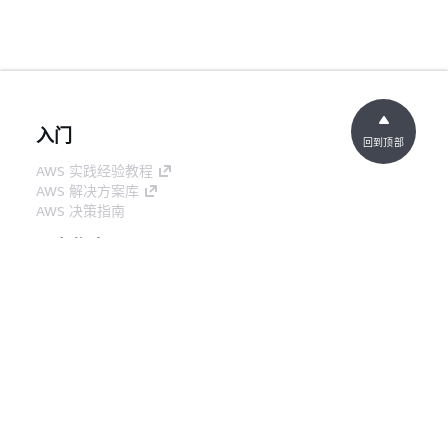
类型
月
30
日
SQL 命
仅限文档的更改，以明确保
2023
名规则
留的列名。
年 8
入门
— 更
月
回到顶部
新
16
AWS 实践经验教程
AWS 解决方案库
日
AWS 决策指南
正式发
S AWS Clean Rooms QL 参
2023
服务指南
布
考现已正式发布。
年 7
月
选择生成式人工智能服务
31
AWS 服务指南
日
GitHub 上的 AWS CLI 教程
开发人员工具
AWS 代码示例库
AWS CLI
AWS 构建者中心