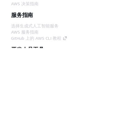
AWS 决策指南
服务指南
选择生成式人工智能服务
AWS 服务指南
GitHub 上的 AWS CLI 教程
开发人员工具
AWS 代码示例库
AWS CLI
AWS 构建者中心
AWS 开发人员工具博客
有用的链接
下载 AWS 文档 MCP 服务器
登录 AWS 管理控制台
AWS re:Post
隐私
网站条款
Cookie 首选项
© 2026,
Amazon Web Services, Inc. 或其附属公司。保留所有