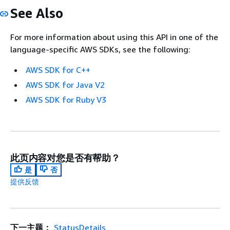
See Also
For more information about using this API in one of the
language-specific AWS SDKs, see the following:
AWS SDK for C++
AWS SDK for Java V2
AWS SDK for Ruby V3
此页内容对您是否有帮助？
是
否
提供反馈
下一主题：
StatusDetails