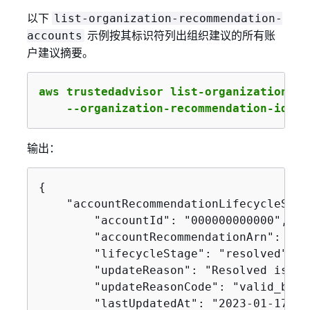
以下
list-organization-recommendation-
示例按其标识符列出组织建议的所有账
accounts
户建议摘要。
aws trustedadvisor list-organization-re
    --organization-recommendation-ident
输出：
{
    "accountRecommendationLifecycleSumm
        "accountId": "000000000000",

        "accountRecommendationArn": "ar
        "lifecycleStage": "resolved",

        "updateReason": "Resolved issue"
        "updateReasonCode": "valid_busin
        "lastUpdatedAt": "2023-01-17T18