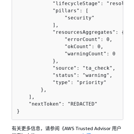
            "lifecycleStage": "resolved"
            "pillars": [

                "security"

            ],

            "resourcesAggregates": 
{
                "errorCount": 0,

                "okCount": 0,

                "warningCount": 0

            },

            "source": "ta_check",

            "status": "warning",

            "type": "priority"

        },

    ],

    "nextToken": "REDACTED"

}
有关更多信息，请参阅《AWS Trusted Advisor 用户