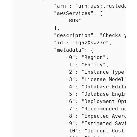
            "arn": "arn:aws:trustedadvi
            "awsServices": [

                "RDS"

            ],

            "description": "Checks your
            "id": "1qazXsw23e",

            "metadata": 
{
                "0": "Region",

                "1": "Family",

                "2": "Instance Type",

                "3": "License Model",

                "4": "Database Edition",
                "5": "Database Engine",

                "6": "Deployment Option"
                "7": "Recommended numbe
                "8": "Expected Average 
                "9": "Estimated Savings
                "10": "Upfront Cost of 