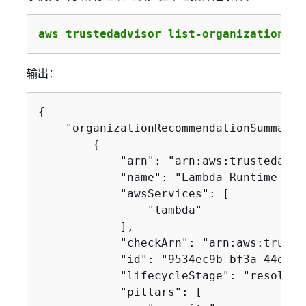
aws trustedadvisor list-organization-re
输出：
{
    "organizationRecommendationSummaries
{
            "arn": "arn:aws:trustedadvi
            "name": "Lambda Runtime Dep
            "awsServices": [

                "lambda"

            ],

            "checkArn": "arn:aws:truste
            "id": "9534ec9b-bf3a-44e8-8
            "lifecycleStage": "resolved"
            "pillars": [
