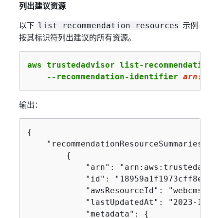
列出建议资源
以下
示例
list-recommendation-resources
按其标识符列出建议的所有资源。
aws trustedadvisor list-recommendation-r
    --recommendation-identifier 
arn
:aws
输出：
{
    "recommendationResourceSummaries": [
{
            "arn": "arn:aws:trustedadvi
            "id": "18959a1f1973cff8e706
            "awsResourceId": "webcms-dev
            "lastUpdatedAt": "2023-11-0
            "metadata": 
{