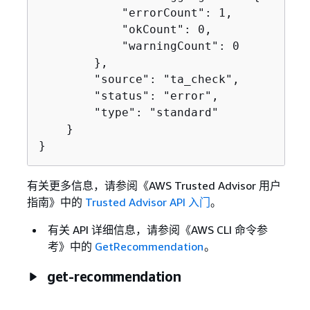
            "errorCount": 1,

            "okCount": 0,

            "warningCount": 0

        },

        "source": "ta_check",

        "status": "error",

        "type": "standard"

    }

}
有关更多信息，请参阅《AWS Trusted Advisor 用户
指南》
中的
Trusted Advisor API 入门
。
有关 API 详细信息，请参阅《AWS CLI 命令参
考》
中的
GetRecommendation
。
get-recommendation