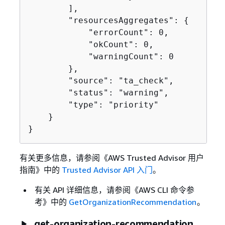
        ],

        "resourcesAggregates": 
{
            "errorCount": 0,

            "okCount": 0,

            "warningCount": 0

        },

        "source": "ta_check",

        "status": "warning",

        "type": "priority"

    }

}
有关更多信息，请参阅《AWS Trusted Advisor 用户
指南》
中的
Trusted Advisor API 入门
。
有关 API 详细信息，请参阅《AWS CLI 命令参
考》
中的
GetOrganizationRecommendation
。
get-organization-recommendation