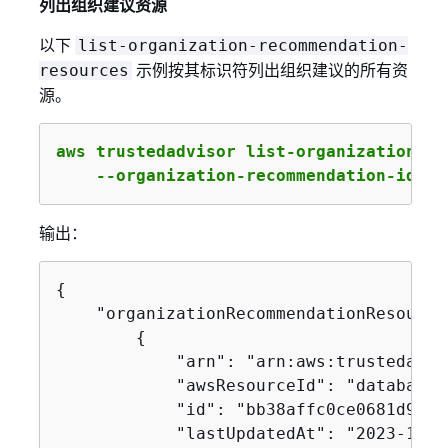
列出组织建议资源
以下
list-organization-recommendation-
示例按其标识符列出组织建议的所有资
resources
源。
aws trustedadvisor list-organization-re
    --organization-recommendation-ident
输出：
{
    "organizationRecommendationResource
{
            "arn": "arn:aws:trustedadvi
            "awsResourceId": "database-
            "id": "bb38affc0ce0681d9a6c
            "lastUpdatedAt": "2023-11-0