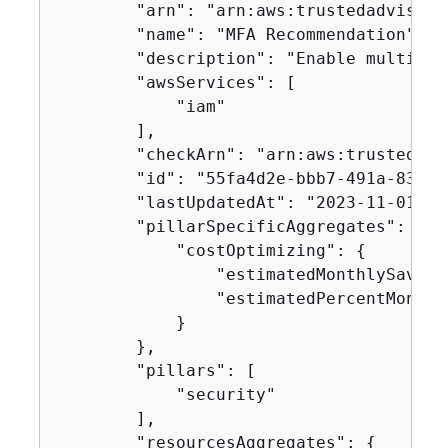
        "arn": "arn:aws:trustedadvisor:
        "name": "MFA Recommendation",

        "description": "Enable multi-fa
        "awsServices": [

            "iam"

        ],

        "checkArn": "arn:aws:trustedadv
        "id": "55fa4d2e-bbb7-491a-833b-
        "lastUpdatedAt": "2023-11-01T15
        "pillarSpecificAggregates": 
{
            "costOptimizing": 
{
                "estimatedMonthlySavings
                "estimatedPercentMonthl
            }

        },

        "pillars": [

            "security"

        ],

        "resourcesAggregates": 
{