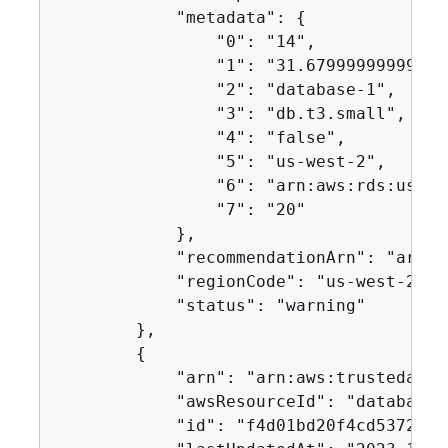
            "metadata": 
{
                "0": "14",

                "1": "31.679999999999996
                "2": "database-1",

                "3": "db.t3.small",

                "4": "false",

                "5": "us-west-2",

                "6": "arn:aws:rds:us-we
                "7": "20"

            },

            "recommendationArn": "arn:a
            "regionCode": "us-west-2",

            "status": "warning"

        },

{
            "arn": "arn:aws:trustedadvi
            "awsResourceId": "database-
            "id": "f4d01bd20f4cd5372062