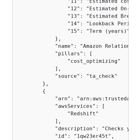
                "11": "Estimated cost o
                "12": "Estimated On-Dem
                "13": "Estimated Break 
                "14": "Lookback Period (
                "15": "Term (years)"

            },

            "name": "Amazon Relational 
            "pillars": [

                "cost_optimizing"

            ],

            "source": "ta_check"

        },

{
            "arn": "arn:aws:trustedadvi
            "awsServices": [

                "Redshift"

            ],

            "description": "Checks your
            "id": "1qw23er45t",
