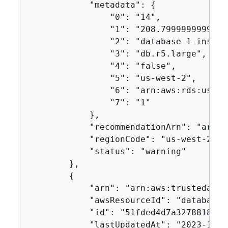
            "metadata": 
{
                "0": "14",

                "1": "208.79999999999998
                "2": "database-1-instanc
                "3": "db.r5.large",

                "4": "false",

                "5": "us-west-2",

                "6": "arn:aws:rds:us-we
                "7": "1"

            },

            "recommendationArn": "arn:a
            "regionCode": "us-west-2",

            "status": "warning"

        },

{
            "arn": "arn:aws:trustedadvi
            "awsResourceId": "database-1
            "id": "51fded4d7a3278818df9
            "lastUpdatedAt": "2023-11-0