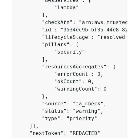
        "awsServices": [

            "lambda"

        ],

        "checkArn": "arn:aws:trustedadv
        "id": "9534ec9b-bf3a-44e8-8213-
        "lifecycleStage": "resolved",

        "pillars": [

            "security"

        ],

        "resourcesAggregates": 
{
            "errorCount": 0,

            "okCount": 0,

            "warningCount": 0

        },

        "source": "ta_check",

        "status": "warning",

        "type": "priority"

    }],

    "nextToken": "REDACTED"
