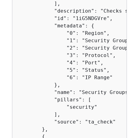
            ],

            "description": "Checks secu
            "id": "1iG5NDGVre",

            "metadata": 
{
                "0": "Region",

                "1": "Security Group Nam
                "2": "Security Group ID"
                "3": "Protocol",

                "4": "Port",

                "5": "Status",

                "6": "IP Range"

            },

            "name": "Security Groups - 
            "pillars": [

                "security"

            ],

            "source": "ta_check"

        },

{