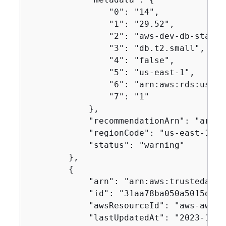
                "0": "14",

                "1": "29.52",

                "2": "aws-dev-db-stack-
                "3": "db.t2.small",

                "4": "false",

                "5": "us-east-1",

                "6": "arn:aws:rds:us-ea
                "7": "1"

            },

            "recommendationArn": "arn:a
            "regionCode": "us-east-1",

            "status": "warning"

        },

{
            "arn": "arn:aws:trustedadvi
            "id": "31aa78ba050a5015d2d3
            "awsResourceId": "aws-aweso
            "lastUpdatedAt": "2023-11-0