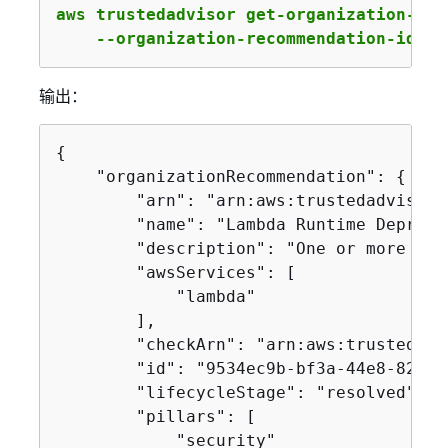
aws trustedadvisor get-organization-rec
    --organization-recommendation-ident
输出：
{
    "organizationRecommendation": 
{
        "arn": "arn:aws:trustedadvisor:
        "name": "Lambda Runtime Depreca
        "description": "One or more lam
        "awsServices": [

            "lambda"

        ],

        "checkArn": "arn:aws:trustedadv
        "id": "9534ec9b-bf3a-44e8-8213-
        "lifecycleStage": "resolved",

        "pillars": [

            "security"
