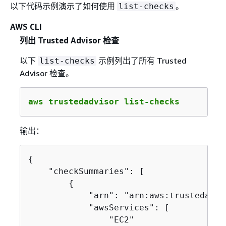
以下代码示例演示了如何使用
。
list-checks
AWS CLI
列出 Trusted Advisor 检查
以下
示例列出了所有 Trusted
list-checks
Advisor 检查。
aws trustedadvisor list-checks
输出：
{
    "checkSummaries": [

{
            "arn": "arn:aws:trustedadvi
            "awsServices": [

                "EC2"
