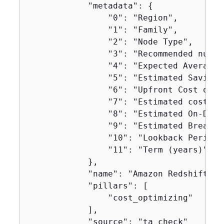
            "metadata": 
{
                "0": "Region",

                "1": "Family",

                "2": "Node Type",

                "3": "Recommended numbe
                "4": "Expected Average 
                "5": "Estimated Savings
                "6": "Upfront Cost of R
                "7": "Estimated cost of
                "8": "Estimated On-Dema
                "9": "Estimated Break E
                "10": "Lookback Period (
                "11": "Term (years)",

            },

            "name": "Amazon Redshift Re
            "pillars": [

                "cost_optimizing"

            ],

            "source": "ta_check"
