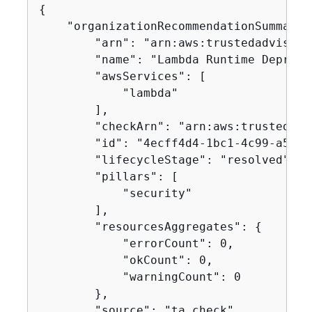
{
    "organizationRecommendationSummarie
        "arn": "arn:aws:trustedadvisor:
        "name": "Lambda Runtime Depreca
        "awsServices": [

            "lambda"

        ],

        "checkArn": "arn:aws:trustedadv
        "id": "4ecff4d4-1bc1-4c99-a5b8-
        "lifecycleStage": "resolved",

        "pillars": [

            "security"

        ],

        "resourcesAggregates": 
{
            "errorCount": 0,

            "okCount": 0,

            "warningCount": 0

        },

        "source": "ta_check",
