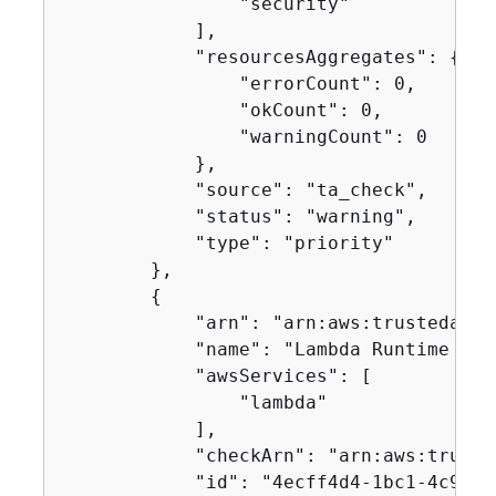
                "security"

            ],

            "resourcesAggregates": 
{
                "errorCount": 0,

                "okCount": 0,

                "warningCount": 0

            },

            "source": "ta_check",

            "status": "warning",

            "type": "priority"

        },

{
            "arn": "arn:aws:trustedadvi
            "name": "Lambda Runtime Dep
            "awsServices": [

                "lambda"

            ],

            "checkArn": "arn:aws:truste
            "id": "4ecff4d4-1bc1-4c99-a