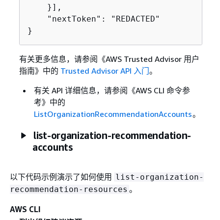
    }],

    "nextToken": "REDACTED"

}
有关更多信息，请参阅《AWS Trusted Advisor 用户
指南》
中的
Trusted Advisor API 入门
。
有关 API 详细信息，请参阅《AWS CLI 命令参
考》
中的
ListOrganizationRecommendationAccounts
。
list-organization-recommendation-
accounts
以下代码示例演示了如何使用
list-organization-
。
recommendation-resources
AWS CLI