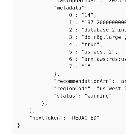
            "lastUpdatedAt": "2023-11-0
            "metadata": 
{
                "0": "14",

                "1": "187.20000000000002
                "2": "database-2-instan
                "3": "db.r6g.large",

                "4": "true",

                "5": "us-west-2",

                "6": "arn:aws:rds:us-we
                "7": "1"

            },

            "recommendationArn": "arn:a
            "regionCode": "us-west-2",

            "status": "warning"

        },

    ],

    "nextToken": "REDACTED"

}