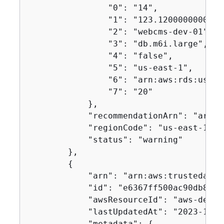
                "0": "14",

                "1": "123.12000000000002
                "2": "webcms-dev-01",

                "3": "db.m6i.large",

                "4": "false",

                "5": "us-east-1",

                "6": "arn:aws:rds:us-ea
                "7": "20"

            },

            "recommendationArn": "arn:a
            "regionCode": "us-east-1",

            "status": "warning"

        },

{
            "arn": "arn:aws:trustedadvi
            "id": "e6367ff500ac90db8e4a
            "awsResourceId": "aws-dev-d
            "lastUpdatedAt": "2023-11-0
            "metadata": 
{