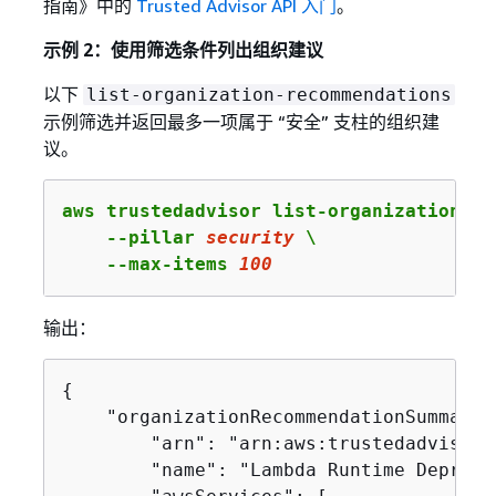
指南》
中的
Trusted Advisor API 入门
。
示例 2：使用筛选条件列出组织建议
以下
list-organization-recommendations
示例筛选并返回最多一项属于 “安全” 支柱的组织建
议。
aws trustedadvisor list-organization-re
    --pillar 
security
 \

    --max-items 
100
输出：
{
    "organizationRecommendationSummarie
        "arn": "arn:aws:trustedadvisor:
        "name": "Lambda Runtime Depreca