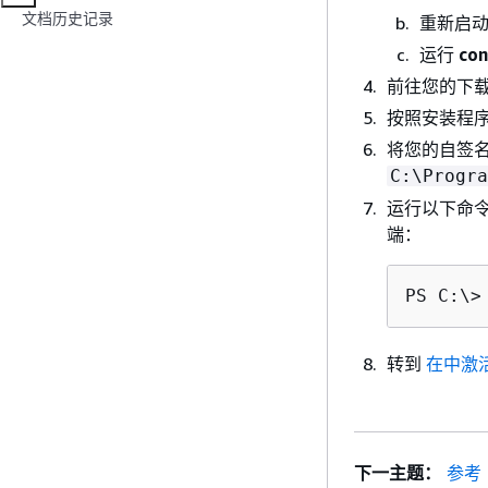
文档历史记录
重新启
运行
con
前往您的下载
按照安装程
将您的自签名
C:\Progra
运行以下命
端：
PS C:\>
转到
在中激活集
下一主题：
参考