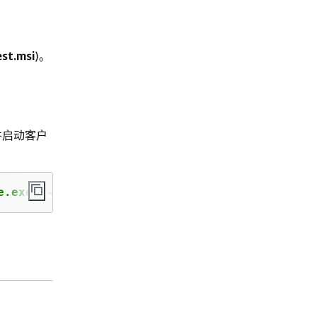
st.msi
)。
并启动客户
e.exe" -a 
<HSM IP address>