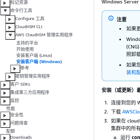
Windows Ser
标记资源
命令行工具
Configure 工具
注意
CloudHSM CLI
如果
AWS CloudHSM 管理实用程序
Win
支持的平台
(CN
开始使用
照卸
安装客户端 (Linux)
安装客户端 (Windows)
如果您
参考
装和配置
密钥管理实用程序
客户 SDKs
安装（或更新）最新
集成第三方应用程序
监控
连接到您的 Wi
性能
下载
AWSClo
安全性
如果在 clo
问题排查
集群中的所
配额
运行
con
Downloads