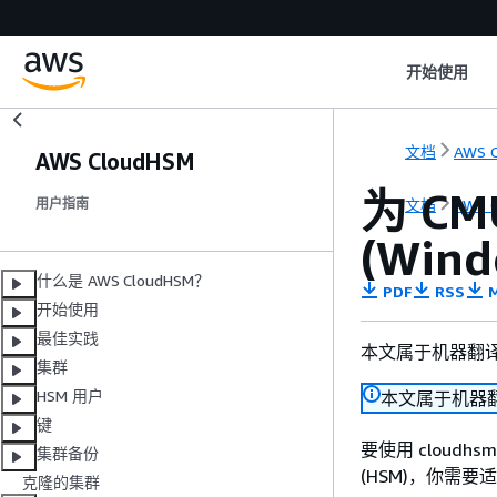
开始使用
文档
AWS 
AWS CloudHSM
为 CM
文档
AWS 
用户指南
(Wind
什么是 AWS CloudHSM？
PDF
RSS
M
开始使用
最佳实践
本文属于机器翻
集群
HSM 用户
本文属于机器
键
要使用 cloudhsm
集群备份
(HSM)，你需要适
克隆的集群