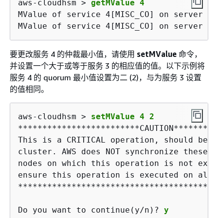
aws-cloudhsm > 
getMValue 4
MValue of service 4[MISC_CO] on server 0 
MValue of service 4[MISC_CO] on server 1 
要更改服务 4 的仲裁最小值，请使用
setMValue
命令，
并设置一个大于或等于服务 3 的相应值的值。以下示例将
服务 4 的 quorum 最小值设置为二 (2)，与为服务 3 设置
的值相同。
aws-cloudhsm > 
setMValue 4 2
*************************CAUTION*********
This is a CRITICAL operation, should be d
cluster. AWS does NOT synchronize these c
nodes on which this operation is not exec
ensure this operation is executed on all 
*****************************************
Do you want to continue(y/n)? 
y