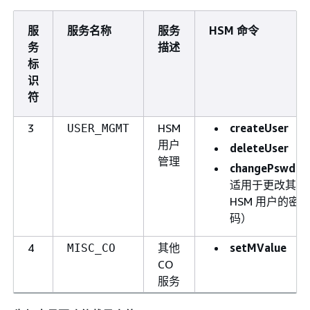
服
服务名称
服务
HSM 命令
务
描述
标
识
符
3
HSM
createUser
USER_MGMT
用户
deleteUser
管理
changePswd
（
适用于更改其他
HSM 用户的密
码）
4
其他
setMValue
MISC_CO
CO
服务