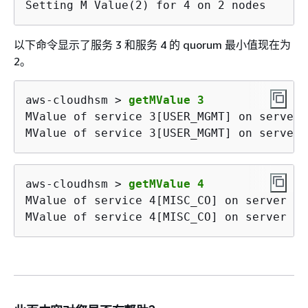
Setting M Value(2) for 4 on 2 nodes
以下命令显示了服务 3 和服务 4 的 quorum 最小值现在为
2。
aws-cloudhsm > 
getMValue 3
MValue of service 3[USER_MGMT] on server 
MValue of service 3[USER_MGMT] on server 
aws-cloudhsm > 
getMValue 4
MValue of service 4[MISC_CO] on server 0 
MValue of service 4[MISC_CO] on server 1 