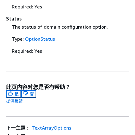
Required: Yes
Status
The status of domain configuration option.
Type:
OptionStatus
Required: Yes
此页内容对您是否有帮助？
是
否
提供反馈
下一主题：
TextArrayOptions