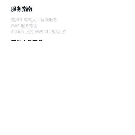
服务指南
选择生成式人工智能服务
AWS 服务指南
GitHub 上的 AWS CLI 教程
开发人员工具
AWS 代码示例库
AWS CLI
AWS 构建者中心
AWS 开发人员工具博客
有用的链接
下载 AWS 文档 MCP 服务器
登录 AWS 管理控制台
AWS re:Post
隐私
网站条款
Cookie 首选项
© 2026,
Amazon Web Services, Inc. 或其附属公司。保留所有