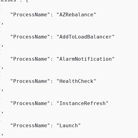
{
    "ProcessName": "AZRebalance"

,

{
    "ProcessName": "AddToLoadBalancer"

,

{
    "ProcessName": "AlarmNotification"

,

{
    "ProcessName": "HealthCheck"

,

{
    "ProcessName": "InstanceRefresh"

,

{
    "ProcessName": "Launch"

,
