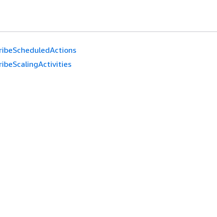
ribeScheduledActions
ibeScalingActivities