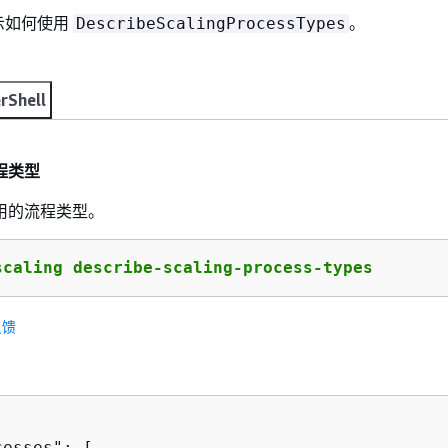
示如何使用
。
DescribeScalingProcessTypes
rShell
程类型
用的流程类型。
scaling describe-scaling-process-types
反馈
esses": [
