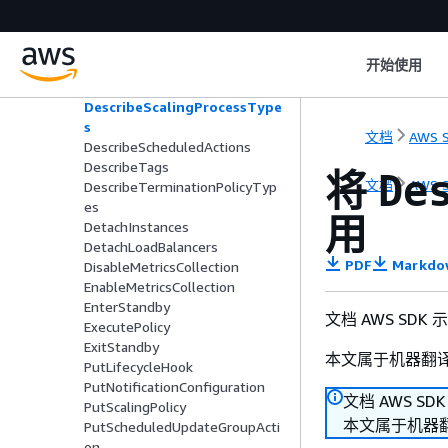
DescribeMetricCollectionTypes
DescribeNotificationConfigurati
ons
开始使用
DescribePolicies
DescribeScalingActivities
DescribeScalingProcessType
s
文档
AWS S
DescribeScheduledActions
DescribeTags
将
De
文档
AWS S
DescribeTerminationPolicyTyp
es
用
DetachInstances
DetachLoadBalancers
PDF
Markdo
DisableMetricsCollection
EnableMetricsCollection
EnterStandby
文档 AWS SDK
ExecutePolicy
ExitStandby
本文属于机器翻
PutLifecycleHook
PutNotificationConfiguration
文档 AWS SD
PutScalingPolicy
本文属于机器
PutScheduledUpdateGroupActi
on