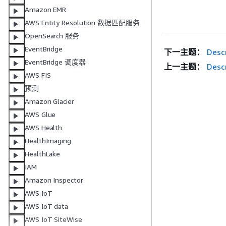
Amazon EMR
AWS Entity Resolution 数据匹配服务
OpenSearch 服务
EventBridge
下一主题：
Desc
EventBridge 调度器
上一主题：
Descr
AWS FIS
预测
Amazon Glacier
AWS Glue
AWS Health
HealthImaging
HealthLake
IAM
Amazon Inspector
AWS IoT
AWS IoT data
AWS IoT SiteWise