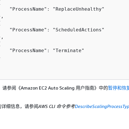
{
    "ProcessName": "ReplaceUnhealthy"

,

{
    "ProcessName": "ScheduledActions"

,

{
    "ProcessName": "Terminate"



阅《Amazon EC2 Auto Scaling 用户指南》
中的
暂停和恢
I 的详细信息，请参阅
AWS CLI 命令参考
DescribeScalingProcessTy