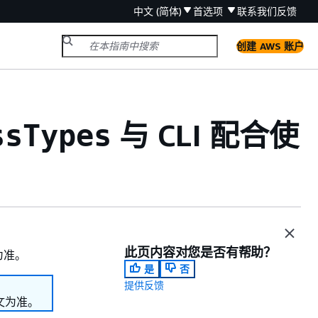
中文 (简体)
首选项
联系我们
反馈
创建 AWS 账户
与 CLI 配合使
ssTypes
此页内容对您是否有帮助？
为准。
是
否
提供反馈
文为准。