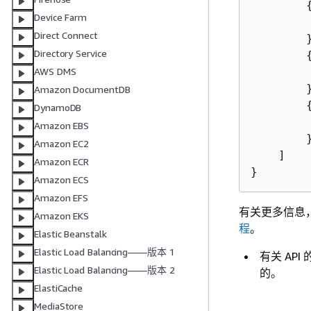
Device Farm
        
Direct Connect
        }
Directory Service
        
AWS DMS
        }
Amazon DocumentDB
DynamoDB
        
Amazon EBS
        }
Amazon EC2
    ]

Amazon ECR
}
Amazon ECS
Amazon EFS
有关更多信息，请参
Amazon EKS
程
。
Elastic Beanstalk
Elastic Load Balancing——版本 1
有关 AP
Elastic Load Balancing——版本 2
的。
ElastiCache
MediaStore