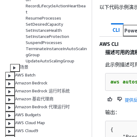
RecordLifecycleActionHeartbea
以下代码示例演
t
ResumeProcesses
SetDesiredCapacity
CLI
Powe
SetInstanceHealth
SetInstanceProtection
SuspendProcesses
AWS CLI
TerminateInstanceInAutoScalin
描述可用的流
gGroup
UpdateAutoScalingGroup
此示例描述可
场景
AWS Batch
aws auto
Amazon Bedrock
Amazon Bedrock 运行时系统
Amazon 基岩代理商
提供
Amazon Bedrock 代理运行时
输出：
AWS Budgets
AWS Cloud Map
{
AWS Cloud9
    "Proc