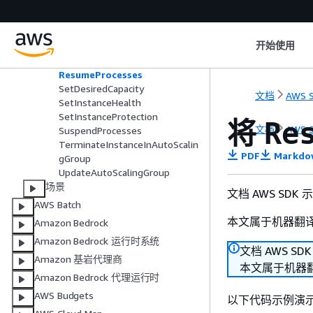
PutScalingPolicy
PutScheduledUpdateGroupActi
on
开始使用
RecordLifecycleActionHeartbea
t
ResumeProcesses
SetDesiredCapacity
文档
AWS S
SetInstanceHealth
SetInstanceProtection
将
Re
文档
AWS S
SuspendProcesses
TerminateInstanceInAutoScalin
PDF
Markdo
gGroup
UpdateAutoScalingGroup
场景
文档 AWS SDK
AWS Batch
本文属于机器翻
Amazon Bedrock
Amazon Bedrock 运行时系统
文档 AWS SD
Amazon 基岩代理商
本文属于机器
Amazon Bedrock 代理运行时
AWS Budgets
以下代码示例演