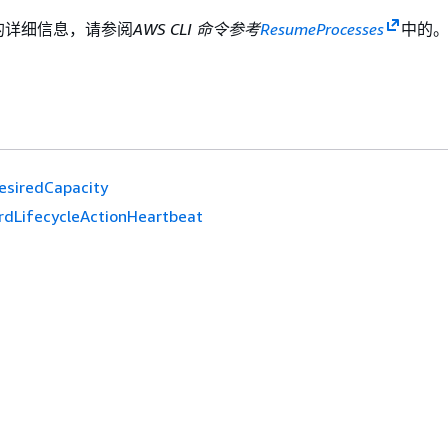
I 的详细信息，请参阅
AWS CLI 命令参考
ResumeProcesses
中的
esiredCapacity
rdLifecycleActionHeartbeat