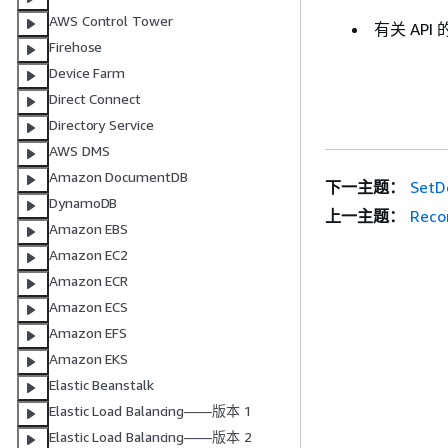
AWS Control Tower
有关 AP
Firehose
Device Farm
Direct Connect
Directory Service
AWS DMS
Amazon DocumentDB
下一主题：
SetD
DynamoDB
上一主题：
Reco
Amazon EBS
Amazon EC2
Amazon ECR
Amazon ECS
Amazon EFS
Amazon EKS
Elastic Beanstalk
Elastic Load Balancing——版本 1
Elastic Load Balancing——版本 2