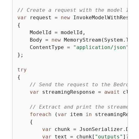
// Create a request with the model ID a
var
 request = 
new
{
    ModelId = modelId,

    Body = 
new
 MemoryStream(System.Text
    ContentType = 
"application/json"
};

try
{
// Send the request to the Bedrock 
var
 streamingResponse = 
await
 clien
// Extract and print the streamed r
foreach
 (
var
 item 
in
 streamingRespo
{
var
 chunk = JsonSerializer.Dese
var
 text = chunk[
"outputs"
]?[
0
]