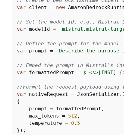
// Create a Bedrock Runtime client in t
var
 client = 
new
 AmazonBedrockRuntimeCl
// Set the model ID, e.g., Mistral Larg
var
 modelId = 
"mistral.mistral-large-24
// Define the prompt for the model.
var
 prompt = 
"Describe the purpose of a
// Embed the prompt in Mistral's instru
var
 formattedPrompt = 
$"<s>[INST] 
{
prom
//Format the request payload using the 
var
 nativeRequest = JsonSerializer.Seri
{
    prompt = formattedPrompt,

    max_tokens = 
512
,

    temperature = 
0.5
});
