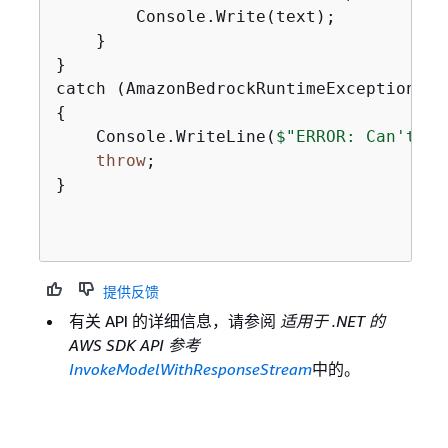
        Console.Write(text);

    }

}

{
    Console.WriteLine(
$"ERROR: Can't in
throw
;

}

提供反馈
有关 API 的详细信息，请参阅
适用于 .NET 的
AWS SDK API 参考
InvokeModelWithResponseStream
中的。