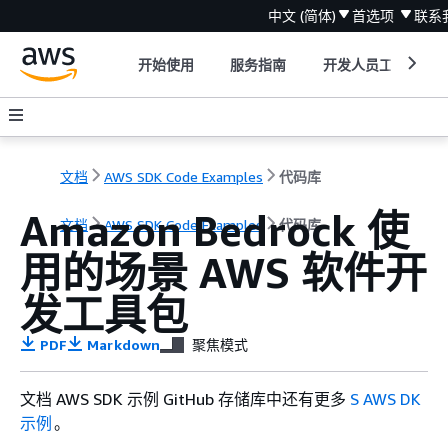
中文 (简体)
首选项
联系
开始使用
服务指南
开发人员工具
文档
AWS SDK Code Examples
代码库
Amazon Bedrock 使
文档
AWS SDK Code Examples
代码库
用的场景 AWS 软件开
发工具包
PDF
Markdown
聚焦模式
文档 AWS SDK 示例 GitHub 存储库中还有更多
S AWS DK
示例
。