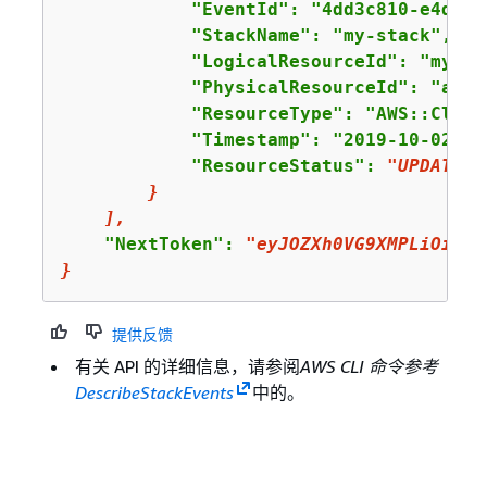
            "EventId": "4dd3c810-e4d6-x
            "StackName": "my-stack",

            "LogicalResourceId": "my-sta
            "PhysicalResourceId": "arn:
            "ResourceType": "AWS::Cloud
            "Timestamp": "2019-10-02T05
            "ResourceStatus": 
"UPDATE_C
}
],
    "NextToken": 
"eyJOZXh0VG9XMPLiOiBud
}
提供反馈
有关 API 的详细信息，请参阅
AWS CLI 命令参考
DescribeStackEvents
中的。