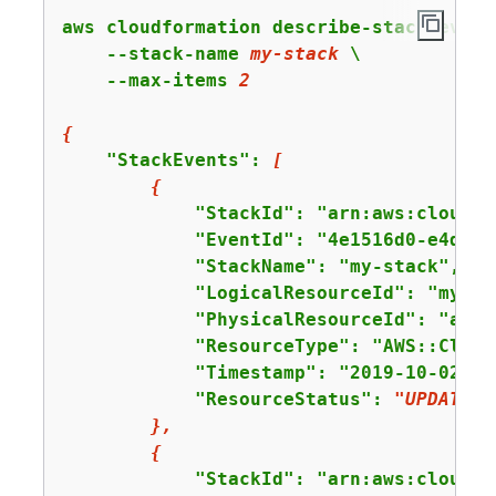
aws cloudformation describe-stack-events
    --stack-name 
my-stack
 \

    --max-items 
2
{
    "StackEvents": 
[
{
            "StackId": "arn:aws:cloudfo
            "EventId": "4e1516d0-e4d6-x
            "StackName": "my-stack",

            "LogicalResourceId": "my-sta
            "PhysicalResourceId": "arn:
            "ResourceType": "AWS::Cloud
            "Timestamp": "2019-10-02T05
            "ResourceStatus": 
"UPDATE_C
},
{
            "StackId": "arn:aws:cloudfo