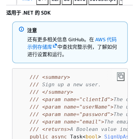
适用于 .NET 的 SDK
注意
还有更多相关信息 GitHub。在
AWS 代码
示例存储库
中查找完整示例，了解如何
进行设置和运行。
///
<summary>
///
 Sign up a new user.
///
</summary>
///
<param name="clientId">
The clie
///
<param name="userName">
The user
///
<param name="password">
The user
///
<param name="email">
The email a
///
<returns>
A Boolean value indica
public
async
 Task<
bool
> 
SignUpAsync