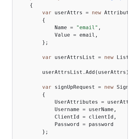
{
var
 userAttrs = 
new
 AttributeTyp
{
            Name = 
"email"
,

            Value = email,

        };

var
 userAttrsList = 
new
 List<At
        userAttrsList.Add(userAttrs);

var
 signUpRequest = 
new
 SignUpR
{
            UserAttributes = userAttrsLi
            Username = userName,

            ClientId = clientId,

            Password = password

        };
