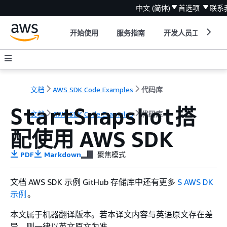
中文 (简体)
首选项
联系
开始使用
服务指南
开发人员工具
文档
AWS SDK Code Examples
代码库
搭
StartSnapshot
文档
AWS SDK Code Examples
代码库
配使用 AWS SDK
PDF
Markdown
聚焦模式
文档 AWS SDK 示例 GitHub 存储库中还有更多
S AWS DK
示例
。
本文属于机器翻译版本。若本译文内容与英语原文存在差
异，则一律以英文原文为准。