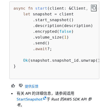
async
fn
start
(client: &Client, descrip
let
 snapshot = client

        .start_snapshot()

        .description(description)

        .encrypted(
false
)

        .volume_size(
1
)

        .send()

        .
await
?;

Ok
(snapshot.snapshot_id.unwrap())

}

提供反馈
有关 API 的详细信息，请参阅适用
StartSnapshot
于
Rust 的AWS SDK API 参
考
。