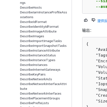
    --si
ngs
    --av
DescribeHosts
DescribeIamInstanceProfileAss
ociations
提供
DescribeIdFormat
DescribeIdentityIdFormat
输出：
DescribeImageAttribute
DescribeImages
DescribeImportImageTasks
{
DescribeImportSnapshotTasks
    "Ava
DescribeInstanceAttribute
    "Tags
DescribeInstanceStatus
DescribeInstanceTypes
    "Encr
DescribeInstances
    "Volu
DescribeInternetGateways
    "Vol
DescribeKeyPairs
    "Stat
DescribeNetworkAcls
    "Iops
DescribeNetworkInterfaceAttri
bute
    "Snap
DescribeNetworkInterfaces
    "Cre
DescribePlacementGroups
    "Size
DescribePrefixLists
}