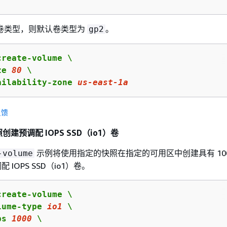
卷类型，则默认卷类型为
。
gp2
reate-volume \

ze 
80
 \

ailability-zone 
us
-east-
1
a
反馈
创建预调配 IOPS SSD（io1）卷
示例将使用指定的快照在指定的可用区中创建具有 100
-volume
配 IOPS SSD（io1）卷。
reate-volume \

lume-type 
io1
 \

ps 
1000
 \
