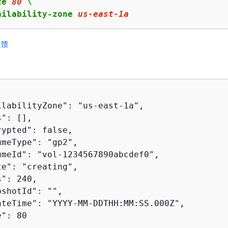
ze 
80
 \

ailability-zone 
us
-east-
1
a
反馈
ilabilityZone": "us-east-1a",

": [],

ypted": false,

meType": "gp2",

umeId": "vol-1234567890abcdef0",

e": "creating",

": 240,

shotId": "",

ateTime": "YYYY-MM-DDTHH:MM:SS.000Z",

": 80
