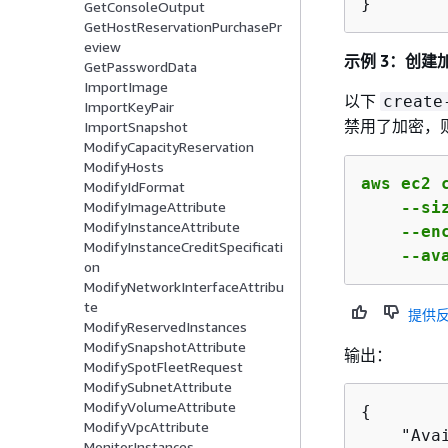
}
GetConsoleOutput
GetHostReservationPurchasePr
eview
示例 3：创建
GetPasswordData
ImportImage
以下
create
ImportKeyPair
禁用了加密，
ImportSnapshot
ModifyCapacityReservation
ModifyHosts
aws ec2 c
ModifyIdFormat
    --si
ModifyImageAttribute
ModifyInstanceAttribute
    --enc
ModifyInstanceCreditSpecificati
    --av
on
ModifyNetworkInterfaceAttribu
te
提供
ModifyReservedInstances
ModifySnapshotAttribute
输出：
ModifySpotFleetRequest
ModifySubnetAttribute
ModifyVolumeAttribute
{
ModifyVpcAttribute
    "Ava
MonitorInstances