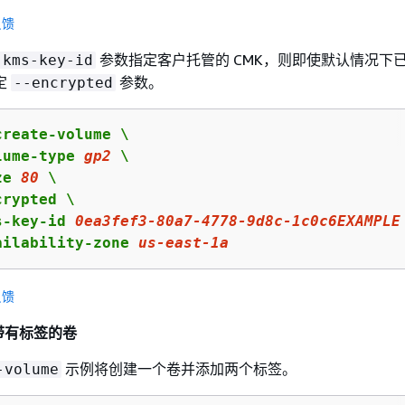
反馈
参数指定客户托管的 CMK，则即使默认情况下
-kms-key-id
定
参数。
--encrypted
reate-volume \

lume-type 
gp2
 \

ze 
80
 \

rypted \

s-key-id 
0ea3fef3
-
80
a
7
-
4778
-
9
d
8
c-
1
c
0
c
6
EXAMPLE
ailability-zone 
us
-east-
1
a
反馈
带有标签的卷
示例将创建一个卷并添加两个标签。
-volume