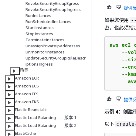
RevokeSecurityGroupEgress
提供
RevokeSecurityGroupIngress
RunInstances
如果您使用
-
RunScheduledInstances
密，也必须指
StartInstances
StopInstances
TerminateInstances
aws ec2 c
UnassignPrivateIpAddresses
UnmonitorInstances
    --vo
UpdateSecurityGroupRuleDescr
    --si
iptionsIngress
    --enc
场景
    --km
Amazon ECR
    --av
Amazon ECS
Amazon EFS
提供
Amazon EKS
Elastic Beanstalk
示例 4：创建
Elastic Load Balancing——版本 1
以下
create
Elastic Load Balancing——版本 2
ElastiCache