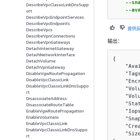
    --sn
DescribeVpcClassicLinkDnsSupp
    --av
ort
DescribeVpcEndpointServices
DescribeVpcEndpoints
提供
DescribeVpcs
DescribeVpnConnections
输出：
DescribeVpnGateways
DetachInternetGateway
DetachNetworkInterface
{
DetachVolume
    "Ava
DetachVpnGateway
    "Tags
DisableVgwRoutePropagation
DisableVpcClassicLink
    "Encr
DisableVpcClassicLinkDnsSuppo
    "Volu
rt
    "Vol
DisassociateAddress
    "Stat
DisassociateRouteTable
    "Iops
EnableVgwRoutePropagation
EnableVolumeIo
    "Sna
EnableVpcClassicLink
    "Cre
EnableVpcClassicLinkDnsSuppo
    "Size
rt