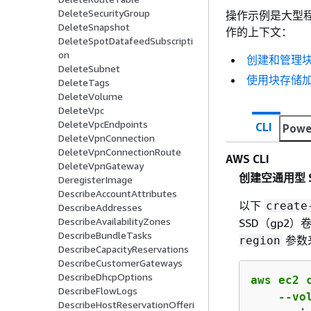
DeleteSecurityGroup
操作示例是大型
DeleteSnapshot
作的上下文：
DeleteSpotDatafeedSubscripti
on
创建和管理
DeleteSubnet
使用块存储
DeleteTags
DeleteVolume
DeleteVpc
DeleteVpcEndpoints
CLI
Powe
DeleteVpnConnection
DeleteVpnConnectionRoute
AWS CLI
DeleteVpnGateway
创建空通用型 S
DeregisterImage
DescribeAccountAttributes
以下
create
DescribeAddresses
DescribeAvailabilityZones
SSD（gp2
DescribeBundleTasks
参数
region
DescribeCapacityReservations
DescribeCustomerGateways
DescribeDhcpOptions
aws ec2 c
DescribeFlowLogs
    --vo
DescribeHostReservationOfferi