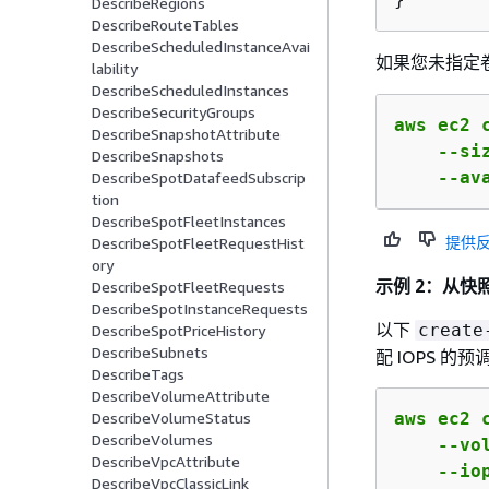
DescribeRegions
DescribeRouteTables
DescribeScheduledInstanceAvai
如果您未指定
lability
DescribeScheduledInstances
DescribeSecurityGroups
aws ec2 c
DescribeSnapshotAttribute
    --si
DescribeSnapshots
    --av
DescribeSpotDatafeedSubscrip
tion
DescribeSpotFleetInstances
提供
DescribeSpotFleetRequestHist
ory
示例 2：从快照
DescribeSpotFleetRequests
DescribeSpotInstanceRequests
以下
create
DescribeSpotPriceHistory
DescribeSubnets
配 IOPS 的预调
DescribeTags
DescribeVolumeAttribute
aws ec2 c
DescribeVolumeStatus
DescribeVolumes
    --vo
DescribeVpcAttribute
    --io
DescribeVpcClassicLink