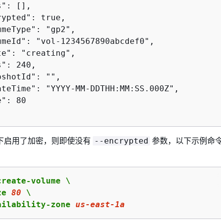
": [],

ypted": true,

meType": "gp2",

umeId": "vol-1234567890abcdef0",

e": "creating",

": 240,

shotId": "",

ateTime": "YYYY-MM-DDTHH:MM:SS.000Z",

": 80

下启用了加密，则即使没有
参数，以下示例命
--encrypted
reate-volume \

ze 
80
 \

ailability-zone 
us
-east-
1
a