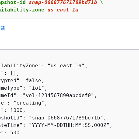
apshot-id 
snap
-
066877671789
bd
71
b
 \

ailability-zone 
us
-east-
1
a
反馈
ilabilityZone": "us-east-1a",

": [],

ypted": false,

meType": "io1",

umeId": "vol-1234567890abcdef0",

e": "creating",

": 1000,

pshotId": "snap-066877671789bd71b",

ateTime": "YYYY-MM-DDTHH:MM:SS.000Z",

": 500
