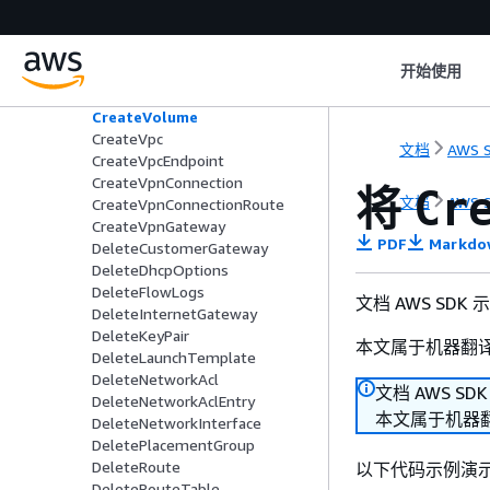
CreateSnapshot
CreateSpotDatafeedSubscripti
on
开始使用
CreateSubnet
CreateTags
CreateVolume
CreateVpc
文档
AWS S
CreateVpcEndpoint
CreateVpnConnection
将
Cr
文档
AWS S
CreateVpnConnectionRoute
CreateVpnGateway
PDF
Markdo
DeleteCustomerGateway
DeleteDhcpOptions
DeleteFlowLogs
文档 AWS SDK
DeleteInternetGateway
DeleteKeyPair
本文属于机器翻
DeleteLaunchTemplate
DeleteNetworkAcl
文档 AWS SD
DeleteNetworkAclEntry
本文属于机器
DeleteNetworkInterface
DeletePlacementGroup
DeleteRoute
以下代码示例演
DeleteRouteTable