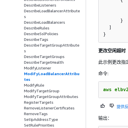
DescribeListeners
         
DescribeLoadBalancerAttribute
        
s
      }

DescribeLoadBalancers
  ]

DescribeRules
DescribeSslPolicies
}
DescribeTags
DescribeTargetGroupAttribute
更改空闲超时
s
DescribeTargetGroups
此示例更改指
DescribeTargetHealth
ModifyListener
命令:
ModifyLoadBalancerAttribu
tes
ModifyRule
aws elbv
ModifyTargetGroup
ModifyTargetGroupAttributes
RegisterTargets
提供
RemoveListenerCertificates
RemoveTags
输出：
SetIpAddressType
SetRulePriorities