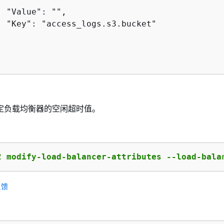
 "Value": "",

  "Key": "access_logs.s3.bucket"

定负载均衡器的空闲超时值。
2 modify-load-balancer-attributes --load-bala
反馈