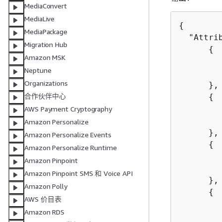
MediaConvert
MediaLive
{
MediaPackage
  "Attrib
Migration Hub
{
Amazon MSK
         
Neptune
        
Organizations
      },

合作伙伴中心
{
        
AWS Payment Cryptography
        
Amazon Personalize
      },

Amazon Personalize Events
{
Amazon Personalize Runtime
         
Amazon Pinpoint
        
Amazon Pinpoint SMS 和 Voice API
      },

Amazon Polly
{
AWS 价目表
         
Amazon RDS
        