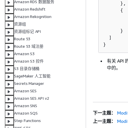
Amazon RDS 数据服务
      },

Amazon Redshift
{
Amazon Rekognition
         
        
资源组
      }

资源组标记 API
  ]

Route 53
}
Route 53 域注册
Amazon S3
有关 AP
Amazon S3 控件
中的。
S3 目录存储桶
SageMaker 人工智能
Secrets Manager
Amazon SES
Amazon SES API v2
Amazon SNS
下一主题：
Modi
Amazon SQS
Step Functions
上一主题：
Modi
AWS STS