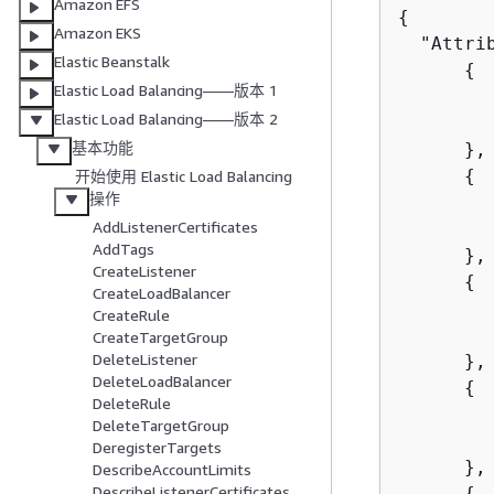
Amazon EFS
{
Amazon EKS
  "Attrib
Elastic Beanstalk
{
Elastic Load Balancing——版本 1
         
Elastic Load Balancing——版本 2
        
基本功能
      },

{
开始使用 Elastic Load Balancing
操作
         
AddListenerCertificates
        
AddTags
      },

CreateListener
{
CreateLoadBalancer
         
CreateRule
        
CreateTargetGroup
DeleteListener
      },

DeleteLoadBalancer
{
DeleteRule
         
DeleteTargetGroup
        
DeregisterTargets
      },

DescribeAccountLimits
DescribeListenerCertificates
{