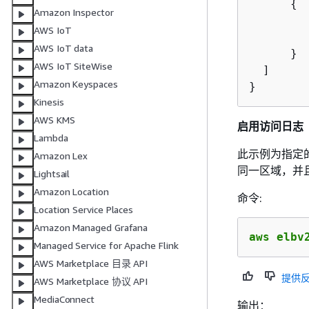
{
Amazon Inspector
         
AWS IoT
        
AWS IoT data
      }

AWS IoT SiteWise
  ]

Amazon Keyspaces
}
Kinesis
AWS KMS
启用访问日志
Lambda
此示例为指定
Amazon Lex
同一区域，并且必
Lightsail
Amazon Location
命令:
Location Service Places
Amazon Managed Grafana
aws elbv
Managed Service for Apache Flink
AWS Marketplace 目录 API
提供
AWS Marketplace 协议 API
MediaConnect
输出：