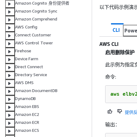
Amazon Cognito 身份提供者
以下代码示例演
Amazon Cognito Sync
Amazon Comprehend
AWS Config
CLI
Powe
Connect Customer
AWS Control Tower
AWS CLI
Firehose
启用删除保护
Device Farm
此示例为指定
Direct Connect
Directory Service
命令:
AWS DMS
Amazon DocumentDB
aws elbv
DynamoDB
Amazon EBS
提供
Amazon EC2
Amazon ECR
输出：
Amazon ECS