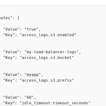
utes": [

 "Value": "true",

  "Key": "access_logs.s3.enabled"

  "Value": "my-load-balancer-logs",

  "Key": "access_logs.s3.bucket"

 "Value": "myapp",

  "Key": "access_logs.s3.prefix"

 "Value": "60",

  "Key": "idle_timeout.timeout_seconds"
