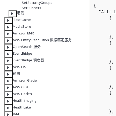
SetSecurityGroups
{
SetSubnets
  "Attrib
场景
{
ElastiCache
         
MediaStore
        
Amazon EMR
      },

AWS Entity Resolution 数据匹配服务
{
OpenSearch 服务
         
EventBridge
        
EventBridge 调度器
      },

AWS FIS
{
预测
         
        
Amazon Glacier
      },

AWS Glue
{
AWS Health
         
HealthImaging
        
HealthLake
      },

IAM