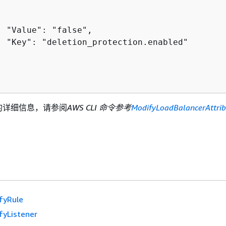
 "Value": "false",

  "Key": "deletion_protection.enabled"

I 的详细信息，请参阅
AWS CLI 命令参考
ModifyLoadBalancerAttrib
fyRule
fyListener