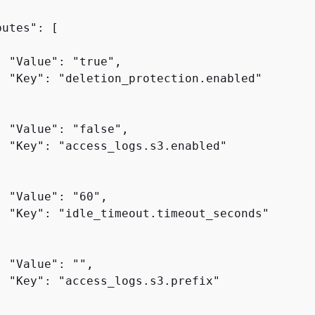
utes": [

 "Value": "true",

  "Key": "deletion_protection.enabled"

 "Value": "false",

  "Key": "access_logs.s3.enabled"

 "Value": "60",

  "Key": "idle_timeout.timeout_seconds"

 "Value": "",

  "Key": "access_logs.s3.prefix"
