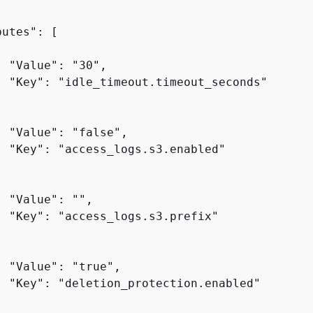
utes": [

 "Value": "30",

  "Key": "idle_timeout.timeout_seconds"

 "Value": "false",

  "Key": "access_logs.s3.enabled"

 "Value": "",

  "Key": "access_logs.s3.prefix"

 "Value": "true",

  "Key": "deletion_protection.enabled"
