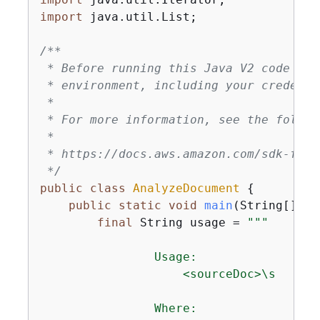
import
 java.util.List;

/**

 * Before running this Java V2 code exa
 * environment, including your credentia
 *

 * For more information, see the follow
 *

 * https://docs.aws.amazon.com/sdk-for-
 */
public
class
AnalyzeDocument
{
public
static
void
main
(String[] ar
final
 String usage = 
""
"

                Usage:

                    <sourceDoc>\s

                Where:
