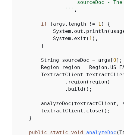
                    sourceDoc - The pat
                "
""
;

if
 (args.length != 
1
) 
{
            System.out.println(usage);

            System.exit(
1
);

        }

        String sourceDoc = args[
0
];

        Region region = Region.US_EAST_2
        TextractClient textractClient =
                .region(region)

                .build();

        analyzeDoc(textractClient, sourc
        textractClient.close();

    }

public
static
void
analyzeDoc
(Textr