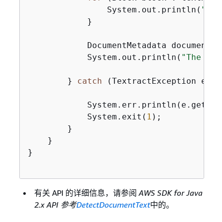
                System.out.println(
"The
            }

            DocumentMetadata documentMe
            System.out.println(
"The num
        } 
catch
 (TextractException e) 
{
            System.err.println(e.getMess
            System.exit(
1
);

        }

    }

}

有关 API 的详细信息，请参阅
AWS SDK for Java
2.x API 参考
DetectDocumentText
中的。