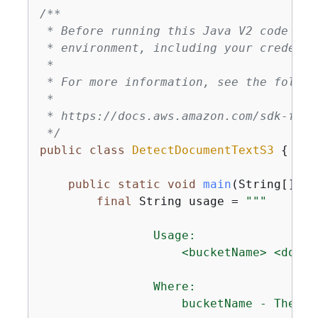
/**

 * Before running this Java V2 code exa
 * environment, including your credentia
 *

 * For more information, see the follow
 *

 * https://docs.aws.amazon.com/sdk-for-
 */
public
class
DetectDocumentTextS3
{
public
static
void
main
(String[] ar
final
 String usage = 
""
"

                Usage:

                    <bucketName> <docNam
                Where:

                    bucketName - The na