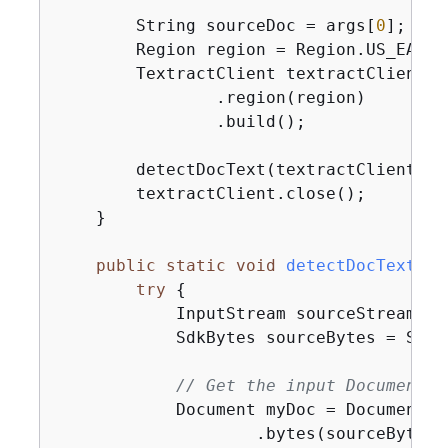
        String sourceDoc = args[
0
];

        Region region = Region.US_EAST_2
        TextractClient textractClient =
                .region(region)

                .build();

        detectDocText(textractClient, so
        textractClient.close();

    }

public
static
void
detectDocText
(Te
try
{
            InputStream sourceStream = 
            SdkBytes sourceBytes = SdkB
// Get the input Document o
            Document myDoc = Document.bu
                    .bytes(sourceBytes)
