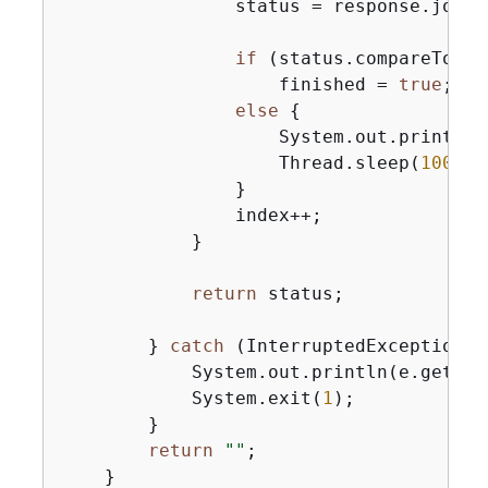
                status = response.jobSt
if
 (status.compareTo(
"S
                    finished = 
true
;

else
{
                    System.out.println(
                    Thread.sleep(
1000
);

                }

                index++;

            }

return
 status;

        } 
catch
 (InterruptedException e
            System.out.println(e.getMess
            System.exit(
1
);

        }

return
""
;

    }
