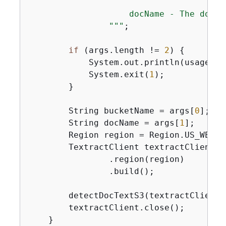
                    docName - The docum
                "
""
;

if
 (args.length != 
2
) 
{
            System.out.println(usage);

            System.exit(
1
);

        }

        String bucketName = args[
0
];

        String docName = args[
1
];

        Region region = Region.US_WEST_2
        TextractClient textractClient =
                .region(region)

                .build();

        detectDocTextS3(textractClient,
        textractClient.close();

    }
