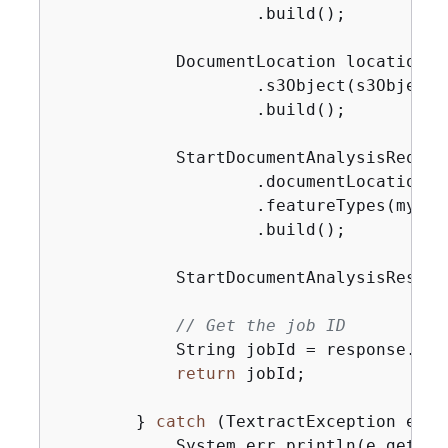
                    .build();

            DocumentLocation location =
                    .s3Object(s3Object)

                    .build();

            StartDocumentAnalysisReques
                    .documentLocation(lo
                    .featureTypes(myList
                    .build();

            StartDocumentAnalysisRespon
// Get the job ID
            String jobId = response.jobI
return
 jobId;

        } 
catch
 (TextractException e) 
{
            System.err.println(e.getMess