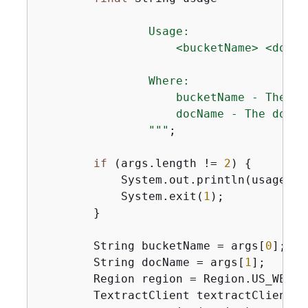
                Usage:

                    <bucketName> <docNam
                Where:

                    bucketName - The na
                    docName - The docum
                "
""
;

if
 (args.length != 
2
) 
{
            System.out.println(usage);

            System.exit(
1
);

        }

        String bucketName = args[
0
];

        String docName = args[
1
];

        Region region = Region.US_WEST_2
        TextractClient textractClient =