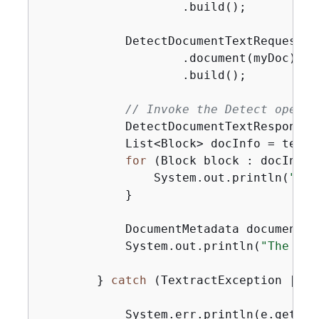
                    .build();

            DetectDocumentTextRequest d
                    .document(myDoc)

                    .build();

// Invoke the Detect operat
            DetectDocumentTextResponse 
            List<Block> docInfo = textR
for
 (Block block : docInfo)
                System.out.println(
"The
            }

            DocumentMetadata documentMe
            System.out.println(
"The num
        } 
catch
 (TextractException | Fi
            System.err.println(e.getMess