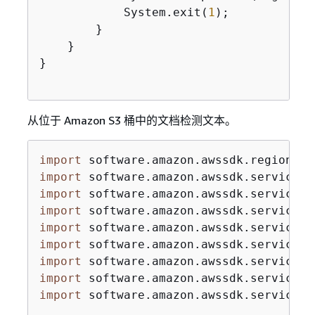
            System.exit(
1
);

        }

    }

}

从位于 Amazon S3 桶中的文档检测文本。
import
import
import
import
import
import
import
import
import
 software.amazon.awssdk.services.