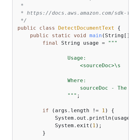
 *

 * https://docs.aws.amazon.com/sdk-for-
 */
public
class
DetectDocumentText
{
public
static
void
main
(String[] ar
final
 String usage = 
""
"

                Usage:

                    <sourceDoc>\s

                Where:

                    sourceDoc - The pat
                "
""
;

if
 (args.length != 
1
) 
{
            System.out.println(usage);

            System.exit(
1
);

        }
