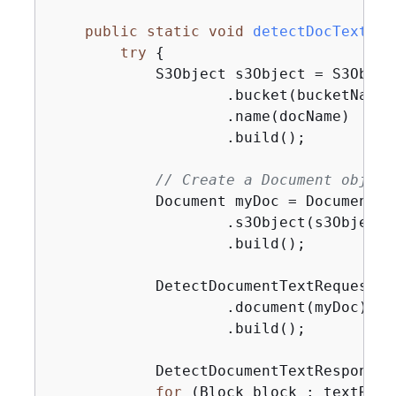
public
static
void
detectDocTextS3
(
try
{
            S3Object s3Object = S3Object
                    .bucket(bucketName)

                    .name(docName)

                    .build();

// Create a Document object
            Document myDoc = Document.bu
                    .s3Object(s3Object)

                    .build();

            DetectDocumentTextRequest d
                    .document(myDoc)

                    .build();

            DetectDocumentTextResponse 
for
 (Block block : textResp