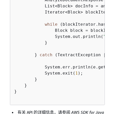
            List<Block> docInfo = analy
            Iterator<Block> blockIterat
while
 (blockIterator.hasNex
                Block block = blockIter
                System.out.println(
"The
            }

        } 
catch
 (TextractException | Fi
            System.err.println(e.getMess
            System.exit(
1
);

        }

    }

}

有关 API 的详细信息，请参阅
AWS SDK for Java