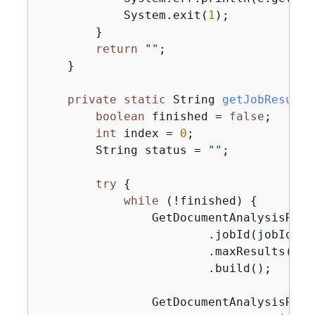
            System.exit(
1
);

        }

return
""
;

    }

private
static
 String 
getJobResults
boolean
 finished = 
false
;

int
 index = 
0
;

        String status = 
""
;

try
{
while
 (!finished) 
{
                GetDocumentAnalysisRequ
                        .jobId(jobId)

                        .maxResults(
100
                        .build();

                GetDocumentAnalysisResp