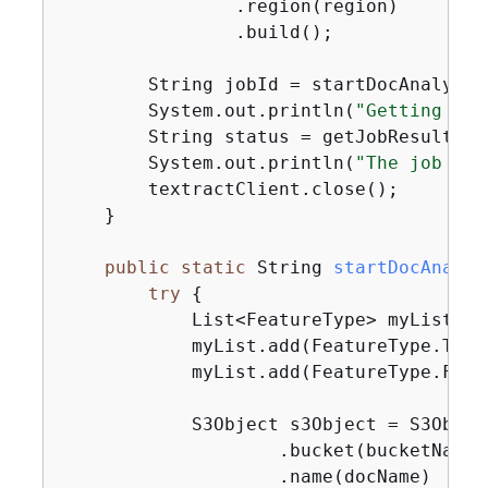
                .region(region)

                .build();

        String jobId = startDocAnalysis
        System.out.println(
"Getting res
        String status = getJobResults(t
        System.out.println(
"The job sta
        textractClient.close();

    }

public
static
 String 
startDocAnalys
try
{
            List<FeatureType> myList = 
            myList.add(FeatureType.TABLE
            myList.add(FeatureType.FORMS
            S3Object s3Object = S3Object
                    .bucket(bucketName)

                    .name(docName)
