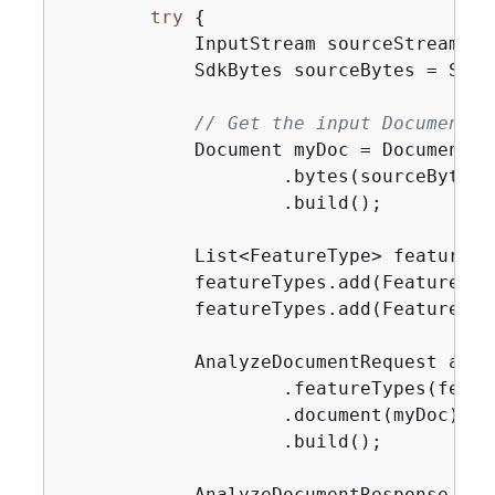
try
{
            InputStream sourceStream = 
            SdkBytes sourceBytes = SdkB
// Get the input Document o
            Document myDoc = Document.bu
                    .bytes(sourceBytes)

                    .build();

            List<FeatureType> featureTy
            featureTypes.add(FeatureType
            featureTypes.add(FeatureType
            AnalyzeDocumentRequest anal
                    .featureTypes(featur
                    .document(myDoc)

                    .build();

            AnalyzeDocumentResponse ana