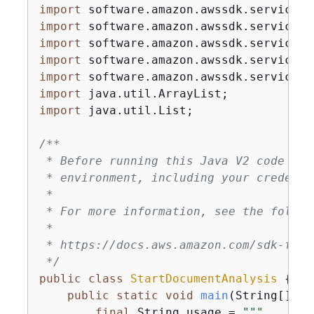
import
import
import
import
import
import
import
 java.util.List;

/**

 * Before running this Java V2 code exa
 * environment, including your credentia
 *

 * For more information, see the follow
 *

 * https://docs.aws.amazon.com/sdk-for-
 */
public
class
StartDocumentAnalysis
{
public
static
void
main
(String[] ar
final
 String usage = 
""
"
