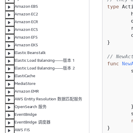
Amazon EBS
type
 Act
	helper       IScenarioHelper

Amazon EC2
	questioner   demotools.IQuestioner

Amazon ECR
	resources    Resources

Amazon ECS
	cognitoActor *actions.CognitoActions

Amazon EFS
}

Amazon EKS
Elastic Beanstalk
// NewAc
Elastic Load Balancing——版本 1
func
New
Elastic Load Balancing——版本 2
ElastiCache
		helper:    
MediaStore
		questioner:  
Amazon EMR
AWS Entity Resolution 数据匹配服务
	}

OpenSearch 服务
	scenario.resources.init(scenario.cognitoActor, questioner)

EventBridge
EventBridge 调度器
}

AWS FIS