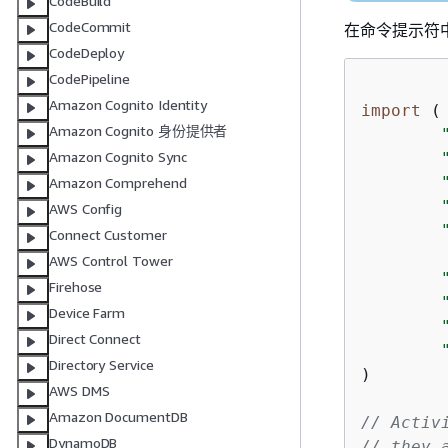
CodeBuild
CodeCommit
在命令提示符
CodeDeploy
CodePipeline
Amazon Cognito Identity
import
 (

Amazon Cognito 身份提供者
Amazon Cognito Sync
Amazon Comprehend
AWS Config
Connect Customer
AWS Control Tower
Firehose
Device Farm
Direct Connect
Directory Service
)

AWS DMS
Amazon DocumentDB
// Activ
DynamoDB
// they 