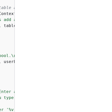
table and uses administrator credentials to a
Context, userPoolId 
string
, tableName 
string
)
s add a user to the user pool using administr
pool.\n"
, user.UserName)

Enter a password that has at least eight char
u type):"
, 
8
)

er '%v'.\n"
, user.UserName)
