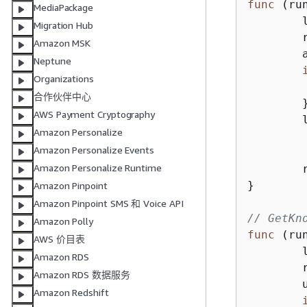
func
(ru
MediaPackage
Migration Hub
Amazon MSK
	authResult, err := runner.cognitoActor.SignIn(ctx, clientId, userName, password)

Neptune
Organizations
合作伙伴中心
	}

AWS Payment Cryptography
Amazon Personalize
Amazon Personalize Events
Amazon Personalize Runtime
}

Amazon Pinpoint
Amazon Pinpoint SMS 和 Voice API
// GetKn
Amazon Polly
func
(ru
AWS 价目表
Amazon RDS
Amazon RDS 数据服务
	users, err := runner.helper.GetKnownUsers(ctx, tableName)

Amazon Redshift