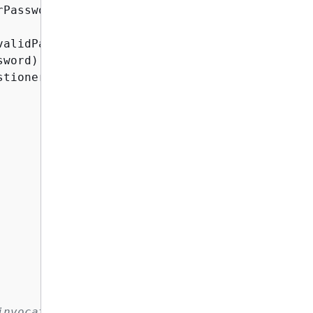
alidPasswordException

sword) 
{
uestioner.AskPassword(
"\nEnter another password
invocation target for the PostAuthentication 