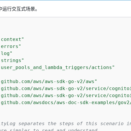
中运行交互式场景。
"context"
"errors"
"log"
"strings"
"user_pools_and_lambda_triggers/actions"
"github.com/aws/aws-sdk-go-v2/aws"
"github.com/aws/aws-sdk-go-v2/service/cognito
"github.com/aws/aws-sdk-go-v2/service/cognito
"github.com/awsdocs/aws-doc-sdk-examples/gov2
ityLog separates the steps of this scenario i
are simpler to read and understand.