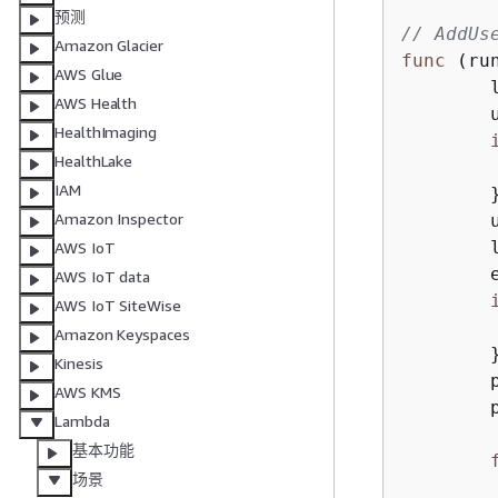
预测
// AddUs
Amazon Glacier
func
(ru
AWS Glue
AWS Health
	users, err := runner.helper.GetKnownUsers(ctx, tableName)

HealthImaging
HealthLake
IAM
	}

Amazon Inspector
AWS IoT
	err = runner.cognitoActor.AdminCreateUser(ctx, userPoolId, user.UserName, user.UserEmail)

AWS IoT data
AWS IoT SiteWise
Amazon Keyspaces
	}

Kinesis
AWS KMS
Lambda
基本功能
场景