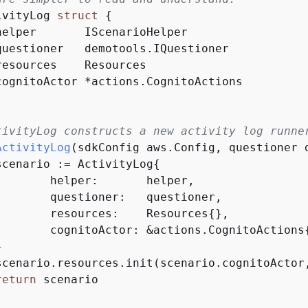
ivityLog 
struct
{
tivityLog constructs a new activity log runne
ActivityLog
(sdkConfig aws.Config, questioner 
	scenario := ActivityLog
{
   helper,

 questioner,

		resources:    Resources
{
},

		cognitoActor: &actions.CognitoActions
return
 scenario
