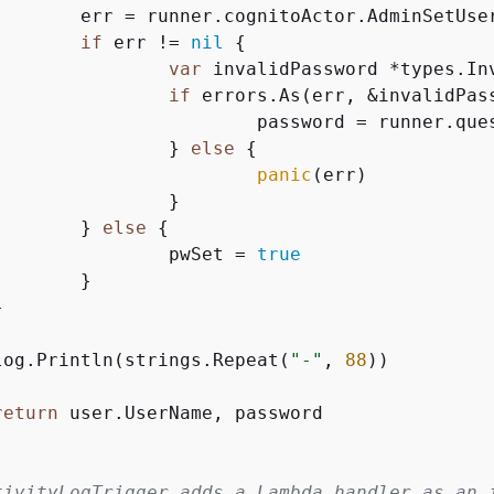
ctx, userPoolId, user.UserName, password)

if
 err != 
nil
{
var
 invalidPassword *types.Inv
if
 errors.As(err, &invalidPas
				password = runner.q
			} 
else
{
panic
(err)

		}

		} 
else
{
			pwSet = 
true
}

	log.Println(strings.Repeat(
"-"
, 
88
))

return
 user.UserName, password

tivityLogTrigger adds a Lambda handler as an 