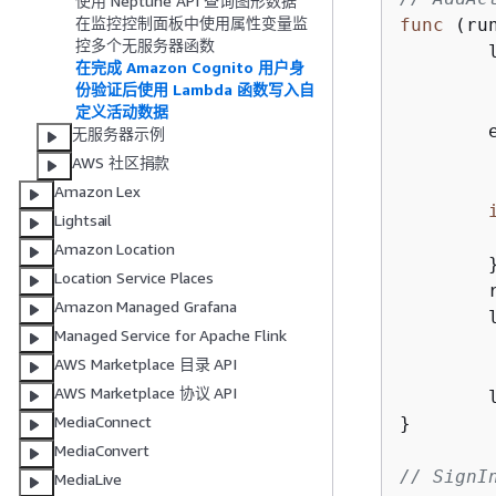
使用 Neptune API 查询图形数据
在监控控制面板中使用属性变量监
func
(ru
控多个无服务器函数
在完成 Amazon Cognito 用户身
份验证后使用 Lambda 函数写入自
定义活动数据
	err := runner.cognitoActor.UpdateTriggers(

无服务器示例
		ctx, use
AWS 社区捐款
Amazon Lex
Lightsail
Amazon Location
	}

Location Service Places
Amazon Managed Grafana
Managed Service for Apache Flink
		activityLogArn
AWS Marketplace 目录 API
AWS Marketplace 协议 API
MediaConnect
}

MediaConvert
// SignI
MediaLive