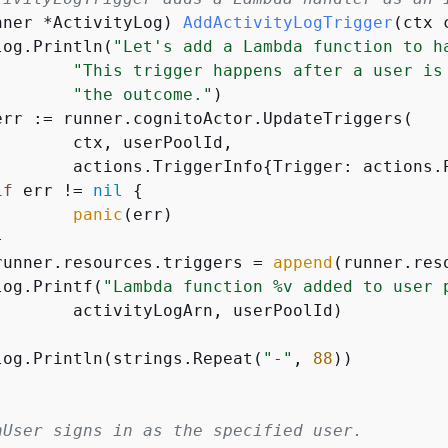
nner *ActivityLog)
AddActivityLogTrigger
(ctx 
	log.Println(
"Let's add a Lambda function to h
"This trigger happens after a user is
"the outcome."
)

rPoolId,

		actions.TriggerInfo
{
Trigger: actions.
if
 err != 
nil
{
panic
(err)

	runner.resources.triggers = 
append
(runner.res
	log.Printf(
"Lambda function %v added to user 
, userPoolId)

	log.Println(strings.Repeat(
"-"
, 
88
))

nUser signs in as the specified user.