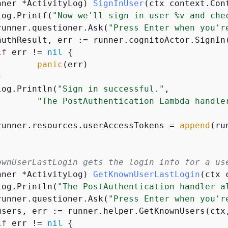
nner *ActivityLog)
SignInUser
(ctx context.Con
	log.Printf(
"Now we'll sign in user %v and che
	runner.questioner.Ask(
"Press Enter when you'r
if
 err != 
nil
{
panic
(err)

	log.Println(
"Sign in successful."
,

"The PostAuthentication Lambda handle
	runner.resources.userAccessTokens = 
append
(ru
ownUserLastLogin gets the login info for a us
nner *ActivityLog)
GetKnownUserLastLogin
(ctx 
	log.Println(
"The PostAuthentication handler a
	runner.questioner.Ask(
"Press Enter when you'r
if
 err != 
nil
{