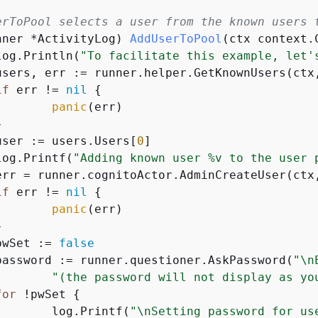
erToPool selects a user from the known users 
nner *ActivityLog)
AddUserToPool
(ctx context.
	log.Println(
"To facilitate this example, let'
if
 err != 
nil
{
panic
(err)

	user := users.Users[
0
]

	log.Printf(
"Adding known user %v to the user 
if
 err != 
nil
{
panic
(err)

	pwSet := 
false
	password := runner.questioner.AskPassword(
"\n
"(the password will not display as yo
for
 !pwSet 
{
		log.Printf(
"\nSetting password for us