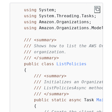
using
 System;

using
 System.Threading.Tasks;

using
 Amazon.Organizations;

using
 Amazon.Organizations.Model;

///
<summary>
///
 Shows how to list the AWS Organ
///
 organization.
///
</summary>
public
class
ListPolicies
{
///
<summary>
///
 Initializes an Organization
///
 ListPoliciesAsync method.
///
</summary>
public
static
async
 Task 
Main
(
)
{
// Create the client object