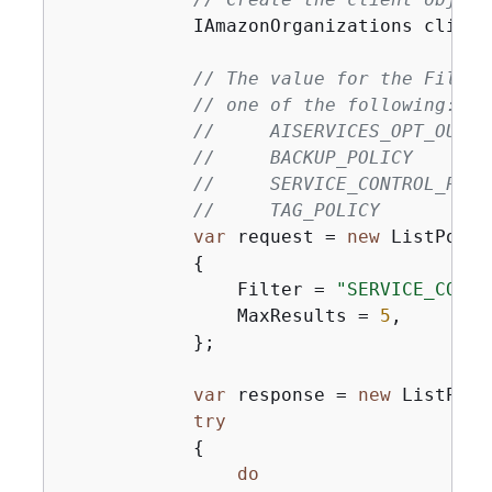
            IAmazonOrganizations client
// The value for the Filter
// one of the following:
//     AISERVICES_OPT_OUT_P
//     BACKUP_POLICY
//     SERVICE_CONTROL_POLI
//     TAG_POLICY
var
 request = 
new
 ListPolic
{
                Filter = 
"SERVICE_CONTR
                MaxResults = 
5
,

            };

var
 response = 
new
 ListPoli
try
{
do