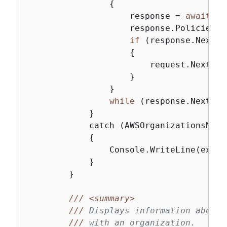
{
                    response = 
await
 cl
                    response.Policies.F
if
 (response.NextTo
{
                        request.NextTok
                    }

                }

while
 (response.NextTok
            }

            catch (AWSOrganizationsNotI
{
                Console.WriteLine(ex.Mes
            }

        }

///
<summary>
///
 Displays information about 
///
 with an organization.