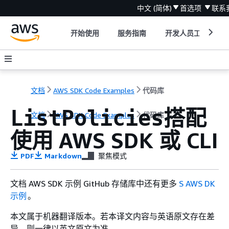
中文 (简体)
首选项
联系
开始使用
服务指南
开发人员工具
文档
AWS SDK Code Examples
代码库
搭配
ListPolicies
文档
AWS SDK Code Examples
代码库
使用 AWS SDK 或 CLI
PDF
Markdown
聚焦模式
文档 AWS SDK 示例 GitHub 存储库中还有更多
S AWS DK
示例
。
本文属于机器翻译版本。若本译文内容与英语原文存在差
异，则一律以英文原文为准。