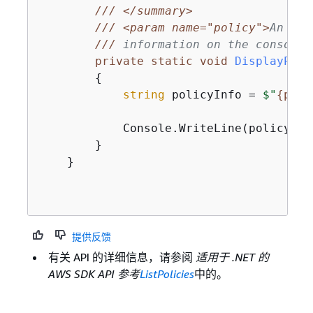
///
</summary>
///
<param name="policy">
An Org
///
 information on the console.
private
static
void
DisplayPoli
{
string
 policyInfo = 
$"
{
poli
            Console.WriteLine(policyInfo
        }

    }

提供反馈
有关 API 的详细信息，请参阅
适用于 .NET 的
AWS SDK API 参考
ListPolicies
中的。