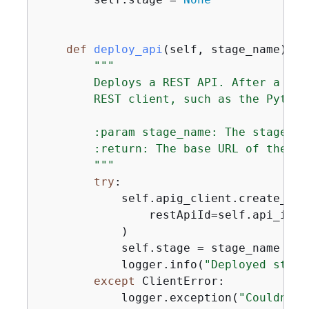
def
deploy_api
(
self, stage_name
):
"""

        Deploys a REST API. After a RES
        REST client, such as the Python
        :param stage_name: The stage of
        :return: The base URL of the de
        """
try
:

            self.apig_client.create_depl
                restApiId=self.api_id, 
            )

            self.stage = stage_name

            logger.info(
"Deployed stage
except
 ClientError:

            logger.exception(
"Couldn't 