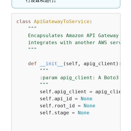
class
ApiGatewayToService
:
"""

    Encapsulates Amazon API Gateway fun
    integrates with another AWS service.
    """
def
__init__
(
self, apig_client
):
"""

        :param apig_client: A Boto3 API
        """
        self.apig_client = apig_client

        self.api_id = 
None
        self.root_id = 
None
        self.stage = 
None