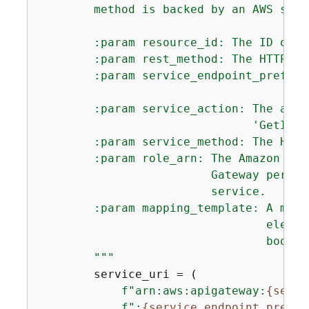
        method is backed by an AWS serv
        :param resource_id: The ID of t
        :param rest_method: The HTTP ve
        :param service_endpoint_prefix:
                                       
        :param service_action: The acti
                               'GetItem'
        :param service_method: The HTTP
        :param role_arn: The Amazon Res
                         Gateway permis
                         service.

        :param mapping_template: A mapp
                                 elemen
                                 body f
        """
        service_uri = (

f"arn:aws:apigateway:
{
self.
f":
{
service_endpoint_prefix