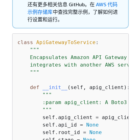
还有更多相关信息 GitHub。在
AWS 代码
示例存储库
中查找完整示例，了解如何进
行设置和运行。
class
ApiGatewayToService
:
"""

    Encapsulates Amazon API Gateway fun
    integrates with another AWS service.
    """
def
__init__
(
self, apig_client
):
"""

        :param apig_client: A Boto3 API
        """
        self.apig_client = apig_client

        self.api_id = 
None
        self.root_id = 
None
        self.stage = 
None