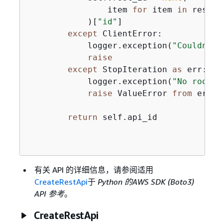
                item 
for
 item 
in
 result
            )[
"id"
]

except
 ClientError:

            logger.exception(
"Couldn't 
raise
except
 StopIteration 
as
 err:

            logger.exception(
"No root r
raise
 ValueError 
from
 err

return
 self.api_id

有关 API 的详细信息，请参阅适用
CreateRestApi
于
Python 的AWS SDK (Boto3)
API 参考
。
CreateRestApi