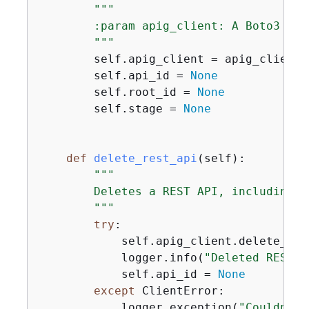
"""

        :param apig_client: A Boto3 API
        """
        self.apig_client = apig_client

        self.api_id = 
None
        self.root_id = 
None
        self.stage = 
None
def
delete_rest_api
(
self
):
"""

        Deletes a REST API, including a
        """
try
:

            self.apig_client.delete_res
            logger.info(
"Deleted REST A
            self.api_id = 
None
except
 ClientError:

            logger.exception(
"Couldn't 