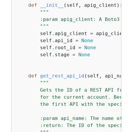
def
__init__
(
self, apig_client
):
"""

        :param apig_client: A Boto3 API
        """
        self.apig_client = apig_client

        self.api_id = 
None
        self.root_id = 
None
        self.stage = 
None
def
get_rest_api_id
(
self, api_name
)
"""

        Gets the ID of a REST API from 
        for the current account. Becaus
        the first API with the specified
        :param api_name: The name of th
        :return: The ID of the specified