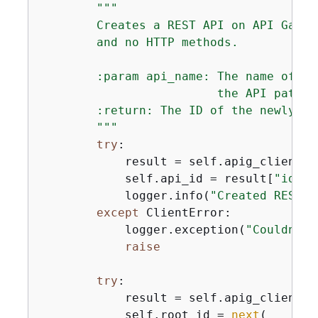
"""

        Creates a REST API on API Gatew
        and no HTTP methods.

        :param api_name: The name of th
                         the API path.

        :return: The ID of the newly cre
        """
try
:

            result = self.apig_client.c
            self.api_id = result[
"id"
]

            logger.info(
"Created REST A
except
 ClientError:

            logger.exception(
"Couldn't 
raise
try
:

            result = self.apig_client.g
            self.root_id = 
next
(
