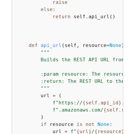
raise
else
:

return
 self.api_url()

def
api_url
(
self, resource=
None
):
"""

        Builds the REST API URL from its
        :param resource: The resource p
        :return: The REST URL to the sp
        """
        url = (

f"https://
{
self.api_id}
.exe
f".amazonaws.com/
{
self.stag
        )

if
 resource 
is
not
None
:

            url = 
f"
{
url}
/
{
resource}
"