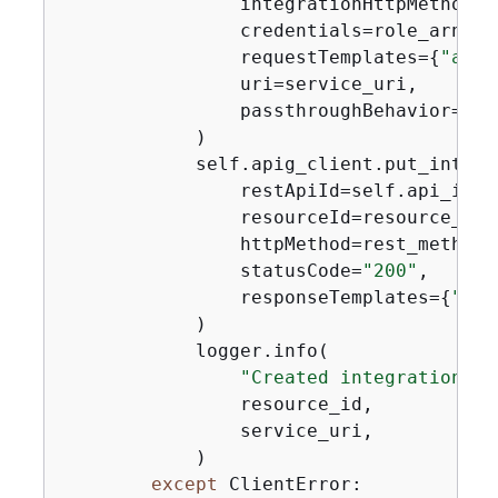
                integrationHttpMethod=s
                credentials=role_arn,

                requestTemplates=
{
"appl
                uri=service_uri,

                passthroughBehavior=
"WH
            )

            self.apig_client.put_integr
                restApiId=self.api_id,

                resourceId=resource_id,

                httpMethod=rest_method,

                statusCode=
"200"
,

                responseTemplates=
{
"app
            )

            logger.info(

"Created integration fo
                resource_id,

                service_uri,

            )

except
 ClientError:
