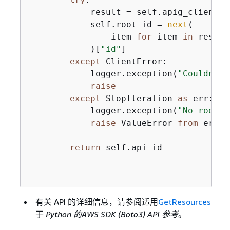
            result = self.apig_client.g
            self.root_id = 
next
(

                item 
for
 item 
in
 result
            )[
"id"
]

except
 ClientError:

            logger.exception(
"Couldn't 
raise
except
 StopIteration 
as
 err:

            logger.exception(
"No root r
raise
 ValueError 
from
 err

return
 self.api_id

有关 API 的详细信息，请参阅适用
GetResources
于
Python 的AWS SDK (Boto3) API 参考
。