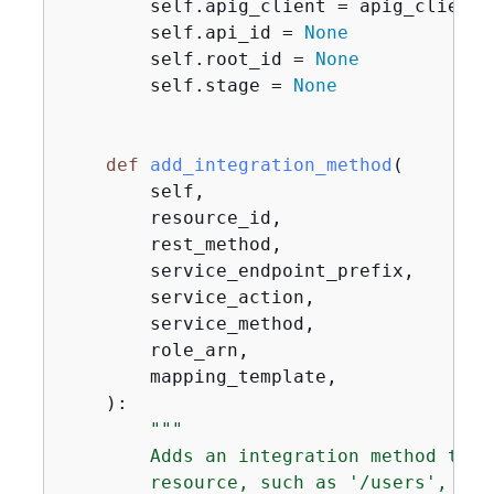
        self.apig_client = apig_client

        self.api_id = 
None
        self.root_id = 
None
        self.stage = 
None
def
add_integration_method
(
        self,

        resource_id,

        rest_method,

        service_endpoint_prefix,

        service_action,

        service_method,

        role_arn,

        mapping_template,

):
"""

        Adds an integration method to a
        resource, such as '/users', and