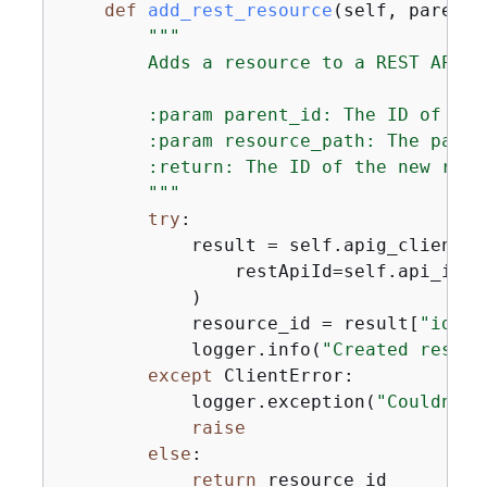
def
add_rest_resource
(
self, parent_
"""

        Adds a resource to a REST API.

        :param parent_id: The ID of the
        :param resource_path: The path 
        :return: The ID of the new resou
        """
try
:

            result = self.apig_client.c
                restApiId=self.api_id, 
            )

            resource_id = result[
"id"
]

            logger.info(
"Created resour
except
 ClientError:

            logger.exception(
"Couldn't 
raise
else
:

return
 resource_id
