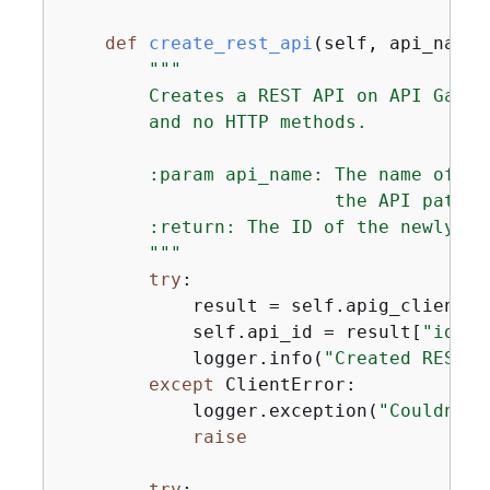
def
create_rest_api
(
self, api_name
)
"""

        Creates a REST API on API Gatew
        and no HTTP methods.

        :param api_name: The name of th
                         the API path.

        :return: The ID of the newly cre
        """
try
:

            result = self.apig_client.c
            self.api_id = result[
"id"
]

            logger.info(
"Created REST A
except
 ClientError:

            logger.exception(
"Couldn't 
raise
try
:
