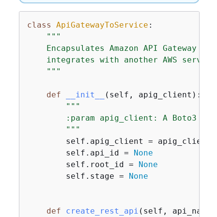
class
ApiGatewayToService
:
"""

    Encapsulates Amazon API Gateway fun
    integrates with another AWS service.
    """
def
__init__
(
self, apig_client
):
"""

        :param apig_client: A Boto3 API
        """
        self.apig_client = apig_client

        self.api_id = 
None
        self.root_id = 
None
        self.stage = 
None
def
create_rest_api
(
self, api_name
)