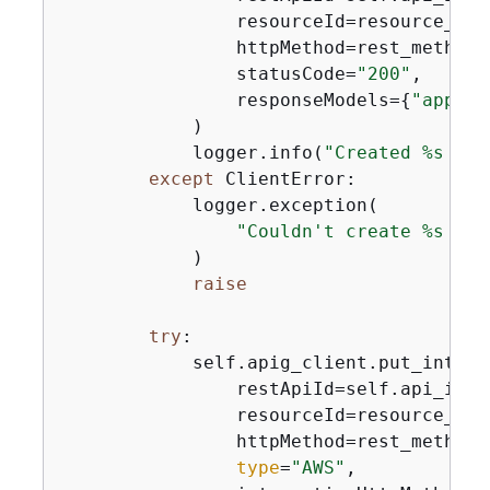
                resourceId=resource_id,

                httpMethod=rest_method,

                statusCode=
"200"
,

                responseModels=
{
"applic
            )

            logger.info(
"Created %s met
except
 ClientError:

            logger.exception(

"Couldn't create %s met
            )

raise
try
:

            self.apig_client.put_integra
                restApiId=self.api_id,

                resourceId=resource_id,

                httpMethod=rest_method,

type
=
"AWS"
,
