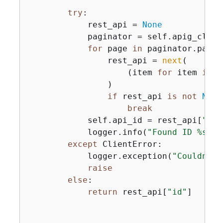
        """
try
:

            rest_api = 
None
            paginator = self.apig_clien
for
 page 
in
 paginator.pagin
                rest_api = 
next
(

                    (item 
for
 item 
in
 p
                )

if
 rest_api 
is
not
None
break
            self.api_id = rest_api[
"id"
            logger.info(
"Found ID %s fo
except
 ClientError:

            logger.exception(
"Couldn't 
raise
else
:

return
 rest_api[
"id"
]
