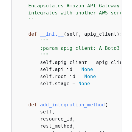
    Encapsulates Amazon API Gateway fun
    integrates with another AWS service.
    """
def
__init__
(
self, apig_client
):
"""

        :param apig_client: A Boto3 API
        """
        self.apig_client = apig_client

        self.api_id = 
None
        self.root_id = 
None
        self.stage = 
None
def
add_integration_method
(
        self,

        resource_id,

        rest_method,
