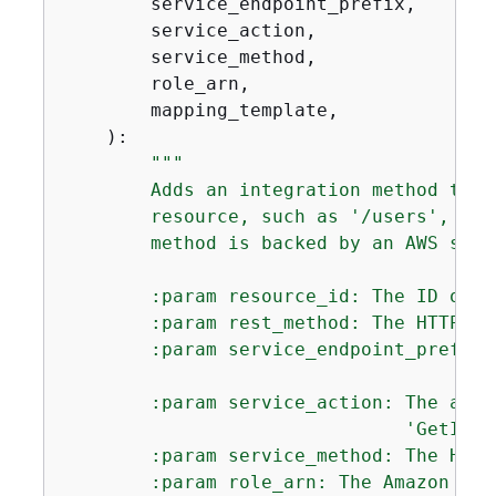
        service_endpoint_prefix,

        service_action,

        service_method,

        role_arn,

        mapping_template,

):
"""

        Adds an integration method to a
        resource, such as '/users', and
        method is backed by an AWS serv
        :param resource_id: The ID of t
        :param rest_method: The HTTP ve
        :param service_endpoint_prefix:
                                       
        :param service_action: The acti
                               'GetItem'
        :param service_method: The HTTP
        :param role_arn: The Amazon Res