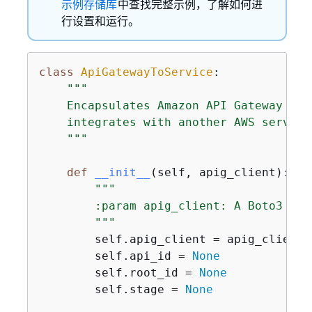
示例存储库
中查找完整示例，了解如何进
行设置和运行。
class
ApiGatewayToService
:
"""

    Encapsulates Amazon API Gateway fun
    integrates with another AWS service.
    """
def
__init__
(
self, apig_client
):
"""

        :param apig_client: A Boto3 API
        """
        self.apig_client = apig_client

        self.api_id = 
None
        self.root_id = 
None
        self.stage = 
None