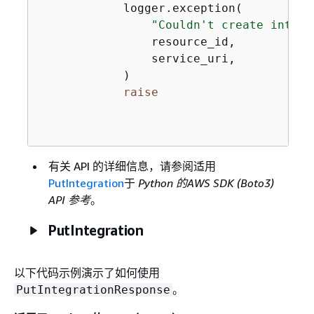
            logger.exception(

"Couldn't create integr
                resource_id,

                service_uri,

            )

raise
有关 API 的详细信息，请参阅适用
PutIntegration
于
Python 的AWS SDK (Boto3)
API 参考
。
PutIntegration
以下代码示例演示了如何使用
。
PutIntegrationResponse