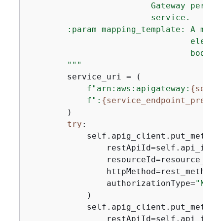
                         Gateway permis
                         service.

        :param mapping_template: A mapp
                                 elemen
                                 body f
        """
        service_uri = (

f"arn:aws:apigateway:
{
self.
f":
{
service_endpoint_prefix
        )

try
:

            self.apig_client.put_method(
                restApiId=self.api_id,

                resourceId=resource_id,

                httpMethod=rest_method,

                authorizationType=
"NONE
            )

            self.apig_client.put_method_
                restApiId=self.api_id,
