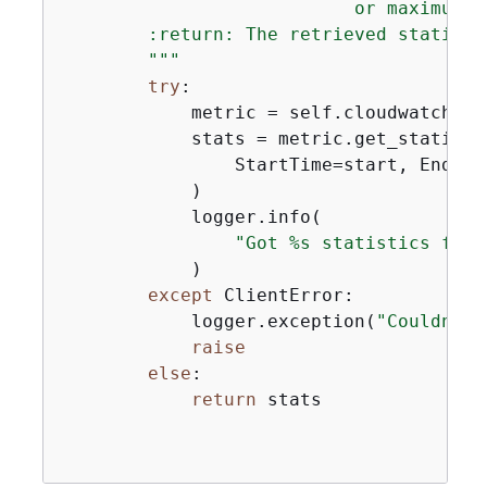
                           or maximum va
        :return: The retrieved statisti
        """
try
:

            metric = self.cloudwatch_re
            stats = metric.get_statistic
                StartTime=start, EndTim
            )

            logger.info(

"Got %s statistics for 
            )

except
 ClientError:

            logger.exception(
"Couldn't 
raise
else
:

return
 stats
