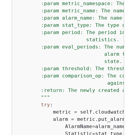
        :param metric_namespace: The na
        :param metric_name: The name of
        :param alarm_name: The name of t
        :param stat_type: The type of s
        :param period: The period in wh
                       statistics.

        :param eval_periods: The number
                             alarm thre
                             state.

        :param threshold: The threshold
        :param comparison_op: The compa
                              against th
        :return: The newly created alarm
        """
try
:

            metric = self.cloudwatch_re
            alarm = metric.put_alarm(

                AlarmName=alarm_name,

                Statistic=stat_type,
