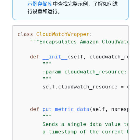
示例存储库
中查找完整示例，了解如何进
行设置和运行。
class
CloudWatchWrapper
:
"""Encapsulates Amazon CloudWatch f
def
__init__
(
self, cloudwatch_resou
"""

        :param cloudwatch_resource: A B
        """
        self.cloudwatch_resource = clou
def
put_metric_data
(
self, namespace
"""

        Sends a single data value to Cl
        a timestamp of the current UTC t