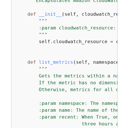
"""Encapsulates Amazon CloudWatch f
def
__init__
(
self, cloudwatch_resou
"""

        :param cloudwatch_resource: A B
        """
        self.cloudwatch_resource = clou
def
list_metrics
(
self, namespace, n
"""

        Gets the metrics within a names
        If the metric has no dimensions
        Otherwise, metrics for all dime
        :param namespace: The namespace
        :param name: The name of the met
        :param recent: When True, only 
                       three hours are r