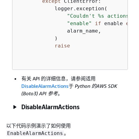
except
 ClientError:

            logger.exception(

"Couldn't %s actions al
"enable"
if
 enable 
else
                alarm_name,

            )

raise
有关 API 的详细信息，请参阅适用
DisableAlarmActions
于
Python 的AWS SDK
(Boto3) API 参考
。
DisableAlarmActions
以下代码示例演示了如何使用
。
EnableAlarmActions