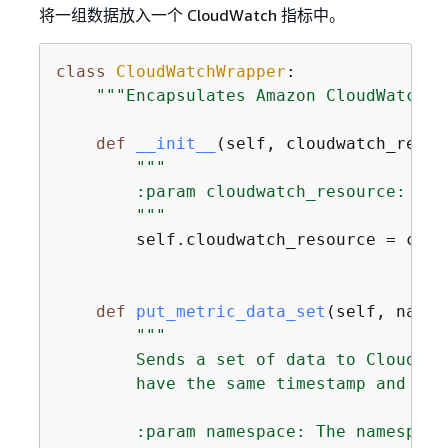
将一组数据放入一个 CloudWatch 指标中。
class
CloudWatchWrapper
:
"""Encapsulates Amazon CloudWatch f
def
__init__
(
self, cloudwatch_resou
"""

        :param cloudwatch_resource: A B
        """
        self.cloudwatch_resource = clou
def
put_metric_data_set
(
self, names
"""

        Sends a set of data to CloudWat
        have the same timestamp and unit
        :param namespace: The namespace