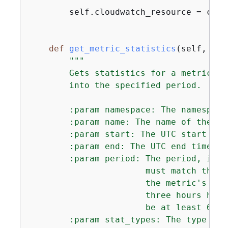
        self.cloudwatch_resource = clou
def
get_metric_statistics
(
self, nam
"""

        Gets statistics for a metric wi
        into the specified period.

        :param namespace: The namespace
        :param name: The name of the met
        :param start: The UTC start tim
        :param end: The UTC end time of
        :param period: The period, in s
                       must match the g
                       the metric's age
                       three hours have
                       be at least 60 a
        :param stat_types: The type of 