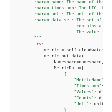
        :param name: The name of the met
        :param timestamp: The UTC times
        :param unit: The unit of the met
        :param data_set: The set of dat
                         contains a lis
                         The value and 
        """
try
:

            metric = self.cloudwatch_re
            metric.put_data(

                Namespace=namespace,

                MetricData=[

{
"MetricName"
: n
"Timestamp"
: ti
"Values"
: data_
"Counts"
: data_
"Unit"
: unit,

                    }
