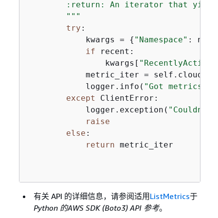
        :return: An iterator that yield
        """
try
:

            kwargs = 
{
"Namespace"
: name
if
 recent:

                kwargs[
"RecentlyActive"
            metric_iter = self.cloudwat
            logger.info(
"Got metrics fo
except
 ClientError:

            logger.exception(
"Couldn't 
raise
else
:

return
 metric_iter

有关 API 的详细信息，请参阅适用
ListMetrics
于
Python 的AWS SDK (Boto3) API 参考
。