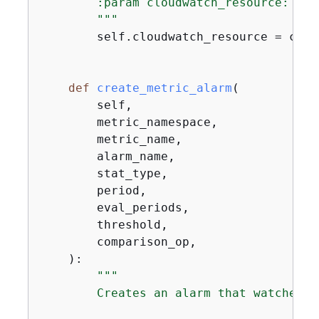
        :param cloudwatch_resource: A B
        """
        self.cloudwatch_resource = clou
def
create_metric_alarm
(
        self,

        metric_namespace,

        metric_name,

        alarm_name,

        stat_type,

        period,

        eval_periods,

        threshold,

        comparison_op,

):
"""

        Creates an alarm that watches a 