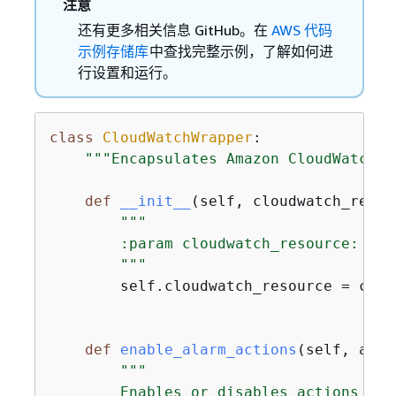
注意
还有更多相关信息 GitHub。在
AWS 代码
示例存储库
中查找完整示例，了解如何进
行设置和运行。
class
CloudWatchWrapper
:
"""Encapsulates Amazon CloudWatch f
def
__init__
(
self, cloudwatch_resou
"""

        :param cloudwatch_resource: A B
        """
        self.cloudwatch_resource = clou
def
enable_alarm_actions
(
self, alar
"""

        Enables or disables actions on 