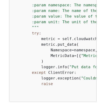
        :param namespace: The namespace
        :param name: The name of the met
        :param value: The value of the m
        :param unit: The unit of the met
        """
try
:

            metric = self.cloudwatch_re
            metric.put_data(

                Namespace=namespace,

                MetricData=[
{
"MetricNam
            )

            logger.info(
"Put data for m
except
 ClientError:

            logger.exception(
"Couldn't 
raise