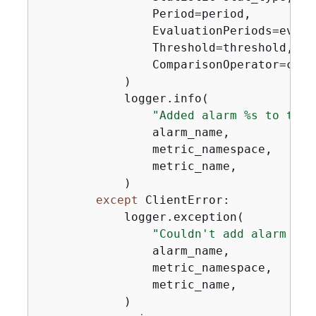
                Period=period,

                EvaluationPeriods=eval_p
                Threshold=threshold,

                ComparisonOperator=compa
            )

            logger.info(

"Added alarm %s to trac
                alarm_name,

                metric_namespace,

                metric_name,

            )

except
 ClientError:

            logger.exception(

"Couldn't add alarm %s 
                alarm_name,

                metric_namespace,

                metric_name,

            )
