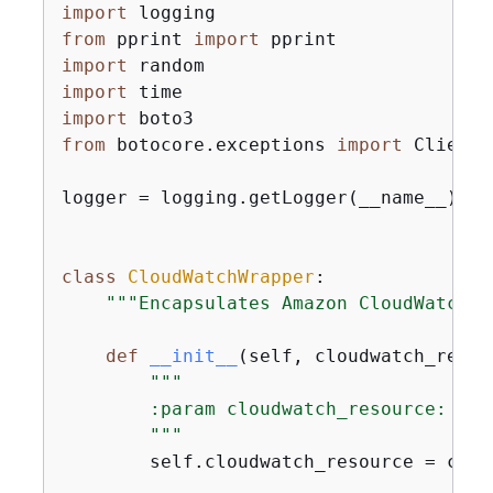
import
from
 pprint 
import
import
import
import
from
 botocore.exceptions 
import
 ClientE
logger = logging.getLogger(__name__)

class
CloudWatchWrapper
:
"""Encapsulates Amazon CloudWatch f
def
__init__
(
self, cloudwatch_resou
"""

        :param cloudwatch_resource: A B
        """
        self.cloudwatch_resource = clou