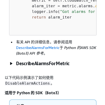
        metric = self.cloudwatch_resour
        alarm_iter = metric.alarms.
all
(
        logger.info(
"Got alarms for met
return
 alarm_iter

有关 API 的详细信息，请参阅适用
DescribeAlarmsForMetric
于
Python 的AWS SDK
(Boto3) API 参考
。
DescribeAlarmsForMetric
以下代码示例演示了如何使用
。
DisableAlarmActions
适用于 Python 的 SDK（Boto3）