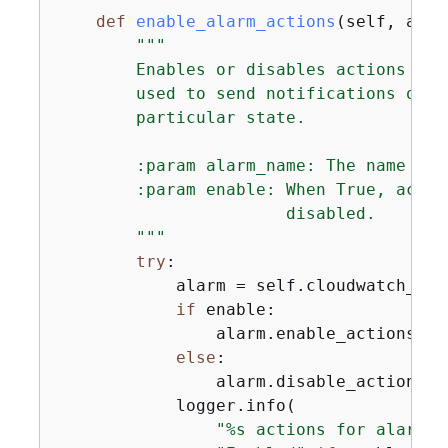
def
enable_alarm_actions
(
self, alar
"""

        Enables or disables actions on 
        used to send notifications or a
        particular state.

        :param alarm_name: The name of t
        :param enable: When True, actio
                       disabled.

        """
try
:

            alarm = self.cloudwatch_res
if
 enable:

                alarm.enable_actions()

else
:

                alarm.disable_actions()

            logger.info(

"%s actions for alarm %