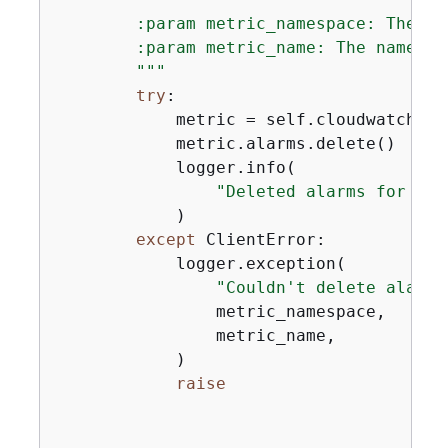
        :param metric_namespace: The na
        :param metric_name: The name of
        """
try
:

            metric = self.cloudwatch_re
            metric.alarms.delete()

            logger.info(

"Deleted alarms for met
            )

except
 ClientError:

            logger.exception(

"Couldn't delete alarms
                metric_namespace,

                metric_name,

            )

raise