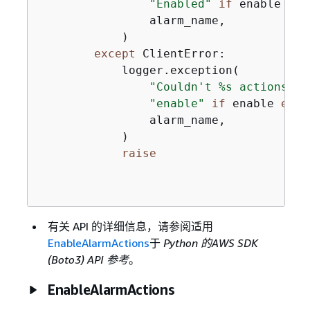
"Enabled"
if
 enable 
els
                alarm_name,

            )

except
 ClientError:

            logger.exception(

"Couldn't %s actions al
"enable"
if
 enable 
else
                alarm_name,

            )

raise
有关 API 的详细信息，请参阅适用
EnableAlarmActions
于
Python 的AWS SDK
(Boto3) API 参考
。
EnableAlarmActions