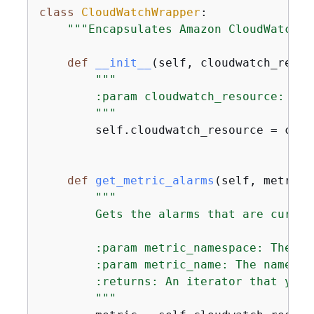
class
CloudWatchWrapper
:
"""Encapsulates Amazon CloudWatch f
def
__init__
(
self, cloudwatch_resou
"""

        :param cloudwatch_resource: A B
        """
        self.cloudwatch_resource = clou
def
get_metric_alarms
(
self, metric_
"""

        Gets the alarms that are curren
        :param metric_namespace: The na
        :param metric_name: The name of
        :returns: An iterator that yiel
        """