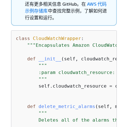
还有更多相关信息 GitHub。在
AWS 代码
示例存储库
中查找完整示例，了解如何进
行设置和运行。
class
CloudWatchWrapper
:
"""Encapsulates Amazon CloudWatch f
def
__init__
(
self, cloudwatch_resou
"""

        :param cloudwatch_resource: A B
        """
        self.cloudwatch_resource = clou
def
delete_metric_alarms
(
self, metr
"""

        Deletes all of the alarms that 