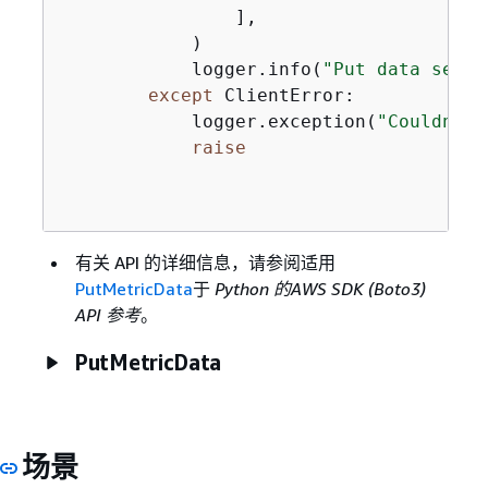
                ],

            )

            logger.info(
"Put data set f
except
 ClientError:

            logger.exception(
"Couldn't 
raise
有关 API 的详细信息，请参阅适用
PutMetricData
于
Python 的AWS SDK (Boto3)
API 参考
。
PutMetricData
场景