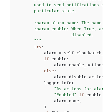
        used to send notifications or a
        particular state.

        :param alarm_name: The name of t
        :param enable: When True, actio
                       disabled.

        """
try
:

            alarm = self.cloudwatch_res
if
 enable:

                alarm.enable_actions()

else
:

                alarm.disable_actions()

            logger.info(

"%s actions for alarm %
"Enabled"
if
 enable 
els
                alarm_name,

            )
