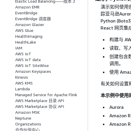
Elastic Load Balancing——版本 2
演示如何使用创建
Amazon EMR
EventBridge
踪亚马逊Aur
EventBridge 调度器
Python (Bo
Amazon Glacier
React 网页
AWS Glue
HealthImaging
构建与 AW
HealthLake
读取、写入和
IAM
AWS IoT
创建包含数
AWS IoT data
调用。
AWS IoT SiteWise
Amazon Keyspaces
使用 Am
Kinesis
AWS KMS
有关如何设置
Lambda
Managed Service for Apache Flink
本示例中使用
AWS Marketplace 目录 API
AWS Marketplace 协议 API
Aurora
Amazon MSK
Amazon 
Neptune
Amazon
Organizations
合作伙伴中心