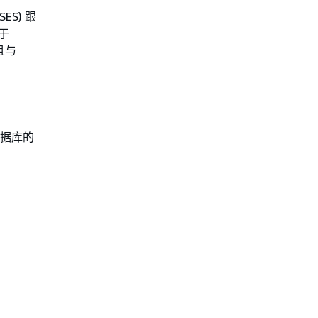
ES) 跟
于
并且与
数据库的