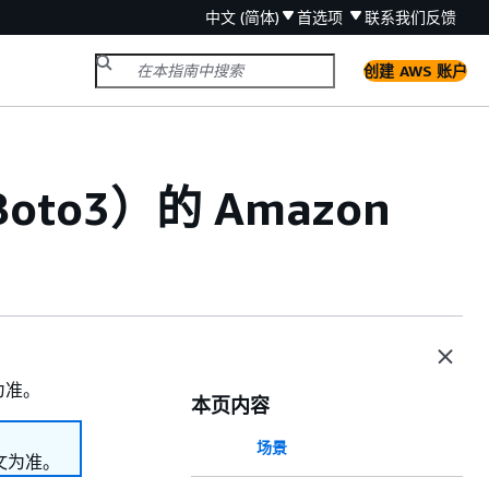
中文 (简体)
首选项
联系我们
反馈
创建 AWS 账户
oto3）的 Amazon
为准。
本页内容
场景
文为准。