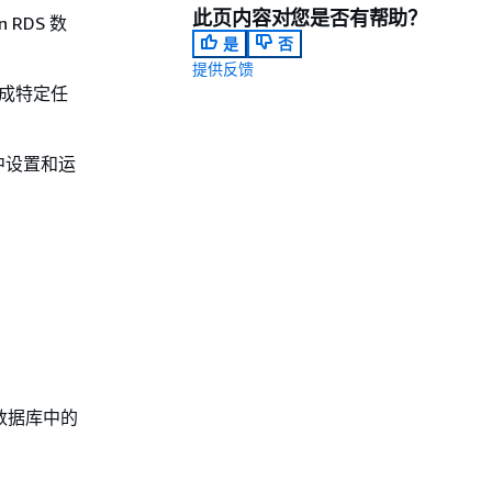
此页内容对您是否有帮助？
 RDS 数
是
否
提供反馈
完成特定任
中设置和运
s 数据库中的