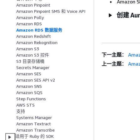
Amazon S
Amazon Pinpoint
Amazon Pinpoint SMS 和 Voice API
创建 Aur
Amazon Polly
Amazon RDS
Amazon RDS 数据服务
Amazon Redshift
Amazon Rekognition
Amazon S3
下一主题：
Amaz
Amazon S3 控件
S3 目录存储桶
上一主题：
Amaz
Secrets Manager
Amazon SES
Amazon SES API v2
Amazon SNS
Amazon SQS
Step Functions
AWS STS
支持
Systems Manager
Amazon Textract
Amazon Transcribe
适用于 Ruby 的 SDK