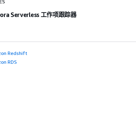
ES
ora Serverless 工作项跟踪器
on Redshift
on RDS