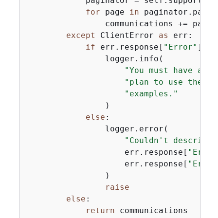
            paginator = self.support_cl
for
 page 
in
 paginator.pagin
                communications += page[
except
 ClientError 
as
 err:

if
 err.response[
"Error"
][
"C
                logger.info(

"You must have a Bu
"plan to use the AW
"examples."
                )

else
:

                logger.error(

"Couldn't describe 
                    err.response[
"Error
                    err.response[
"Error
                )

raise
else
:

return
 communications
