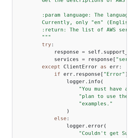
        Get the descriptions of AWS ser
        :param language: The language f
        Currently, only "en" (English) 
        :return: The list of AWS servic
        """
try
:

            response = self.support_cli
            services = response[
"servic
except
 ClientError 
as
 err:

if
 err.response[
"Error"
][
"C
                logger.info(

"You must have a Bu
"plan to use the AW
"examples."
                )

else
:

                logger.error(

"Couldn't get Suppo