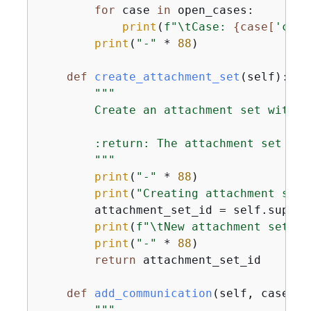
for
 case 
in
 open_cases:

print
(
f"\tCase: 
{
case[
'case
print
(
"-"
 * 
88
)

def
create_attachment_set
(
self
):
"""

        Create an attachment set with a
        :return: The attachment set ID 
        """
print
(
"-"
 * 
88
)

print
(
"Creating attachment set 
        attachment_set_id = self.suppor
print
(
f"\tNew attachment set cr
print
(
"-"
 * 
88
)

return
 attachment_set_id

def
add_communication
(
self, case_id
"""
