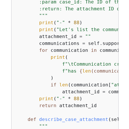
        :param case_id: The ID of the ca
        :return: The attachment ID of a
        """
print
(
"-"
 * 
88
)

print
(
"Let's list the communica
        attachment_id = 
""
        communications = self.support_w
for
 communication 
in
 communicat
print
(

f"\tCommunication creat
f"has 
{
len
(communicatio
            )

if
len
(communication[
"attac
                attachment_id = communi
print
(
"-"
 * 
88
)

return
 attachment_id

def
describe_case_attachment
(
self, 
"""
