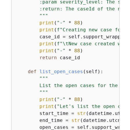
        :param severity_level: The seve
        :return: The caseId of the new 
        """
print
(
"-"
 * 
88
)

print
(
f"Creating new case for s
        case_id = self.support_wrapper.
print
(
f"\tNew case created with
print
(
"-"
 * 
88
)

return
 case_id

def
list_open_cases
(
self
):
"""

        List the open cases for the curr
        """
print
(
"-"
 * 
88
)

print
(
"Let's list the open case
        start_time = 
str
(datetime.utcno
        end_time = 
str
(datetime.utcnow(
        open_cases = self.support_wrapp