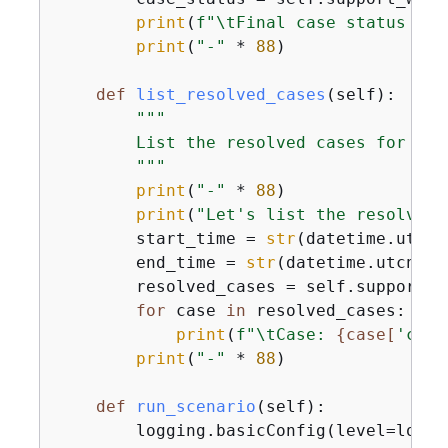
print
(
f"\tFinal case status is 
print
(
"-"
 * 
88
)

def
list_resolved_cases
(
self
):
"""

        List the resolved cases for the
        """
print
(
"-"
 * 
88
)

print
(
"Let's list the resolved 
        start_time = 
str
(datetime.utcno
        end_time = 
str
(datetime.utcnow(
        resolved_cases = self.support_w
for
 case 
in
 resolved_cases:

print
(
f"\tCase: 
{
case[
'case
print
(
"-"
 * 
88
)

def
run_scenario
(
self
):
        logging.basicConfig(level=loggi