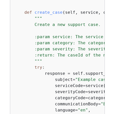
def
create_case
(
self, service, cate
"""

        Create a new support case.

        :param service: The service to 
        :param category: The category t
        :param severity: The severity t
        :return: The caseId of the new c
        """
try
:

            response = self.support_cli
                subject=
"Example case f
                serviceCode=service[
"co
                severityCode=severity[
"
                categoryCode=category[
"
                communicationBody=
"Exam
                language=
"en"
,
