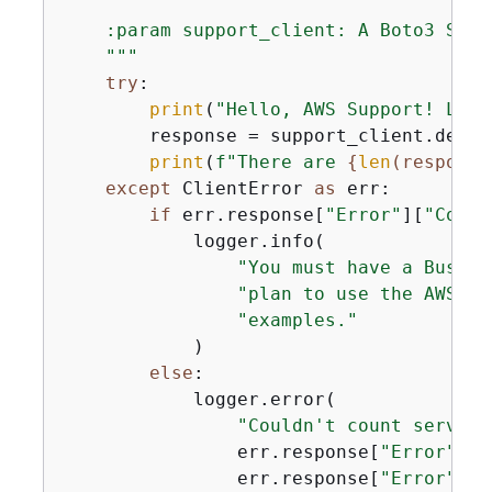
    :param support_client: A Boto3 Supp
    """
try
:

print
(
"Hello, AWS Support! Let'
        response = support_client.descr
print
(
f"There are 
{
len
(response
except
 ClientError 
as
 err:

if
 err.response[
"Error"
][
"Code"
            logger.info(

"You must have a Busine
"plan to use the AWS Su
"examples."
            )

else
:

            logger.error(

"Couldn't count service
                err.response[
"Error"
][
"
                err.response[
"Error"
][
"