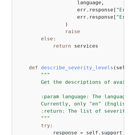
                    language,

                    err.response[
"Error
                    err.response[
"Error
                )

raise
else
:

return
 services

def
describe_severity_levels
(
self, 
"""

        Get the descriptions of availab
        :param language: The language f
        Currently, only "en" (English) 
        :return: The list of severity le
        """
try
:

            response = self.support_cli