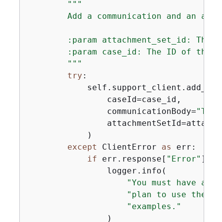
"""

        Add a communication and an atta
        :param attachment_set_id: The I
        :param case_id: The ID of the ca
        """
try
:

            self.support_client.add_com
                caseId=case_id,

                communicationBody=
"This
                attachmentSetId=attachme
            )

except
 ClientError 
as
 err:

if
 err.response[
"Error"
][
"C
                logger.info(

"You must have a Bu
"plan to use the AW
"examples."
                )
