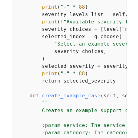
print
(
"-"
 * 
88
)

        severity_levels_list = self.sup
print
(
f"Available severity leve
        severity_choices = [level[
"name
        selected_index = q.choose(

"Select an example severity
            severity_choices,

        )

        selected_severity = severity_le
print
(
"-"
 * 
88
)

return
 selected_severity

def
create_example_case
(
self, servi
"""

        Creates an example support case
        :param service: The service for
        :param category: The category f