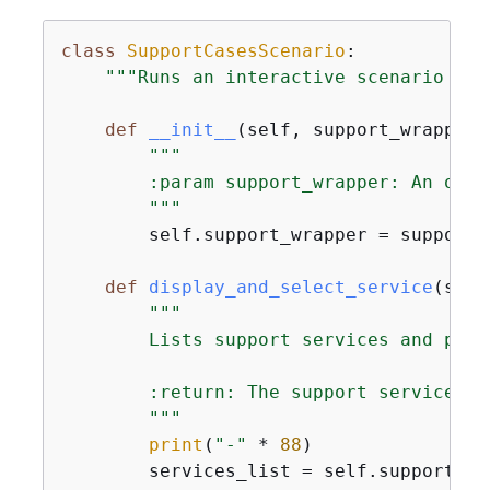
class
SupportCasesScenario
:
"""Runs an interactive scenario tha
def
__init__
(
self, support_wrapper
)
"""

        :param support_wrapper: An obje
        """
        self.support_wrapper = support_w
def
display_and_select_service
(
self
"""

        Lists support services and prom
        :return: The support service se
        """
print
(
"-"
 * 
88
)

        services_list = self.support_wr