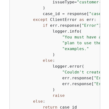
                issueType=
"customer-ser
            )

            case_id = response[
"caseId"
except
 ClientError 
as
 err:

if
 err.response[
"Error"
][
"C
                logger.info(

"You must have a Bu
"plan to use the AW
"examples."
                )

else
:

                logger.error(

"Couldn't create ca
                    err.response[
"Error
                    err.response[
"Error
                )

raise
else
:

return
 case_id
