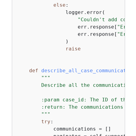
else
:

                logger.error(

"Couldn't add commu
                    err.response[
"Error
                    err.response[
"Error
                )

raise
def
describe_all_case_communication
"""

        Describe all the communications
        :param case_id: The ID of the ca
        :return: The communications for 
        """
try
:

            communications = []
