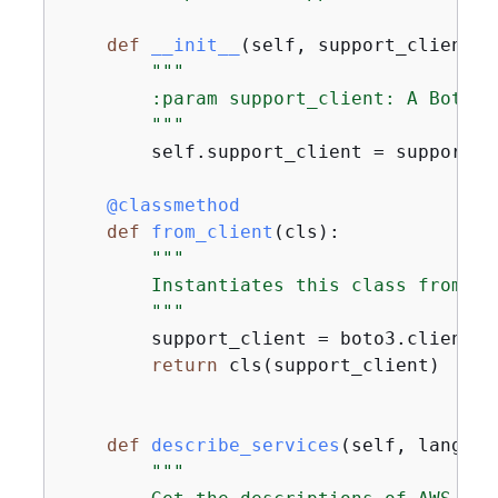
def
__init__
(
self, support_client
):
"""

        :param support_client: A Boto3 
        """
        self.support_client = support_cl
    @classmethod
def
from_client
(
cls
):
"""

        Instantiates this class from a 
        """
        support_client = boto3.client(
"
return
 cls(support_client)

def
describe_services
(
self, languag
"""
