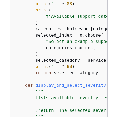
print
(
"-"
 * 
88
)

print
(

f"Available support categor
        )

        categories_choices = [category[
        selected_index = q.choose(

"Select an example support 
            categories_choices,

        )

        selected_category = service[
"ca
print
(
"-"
 * 
88
)

return
 selected_category

def
display_and_select_severity
(
sel
"""

        Lists available severity levels
        :return: The selected severity l
        """