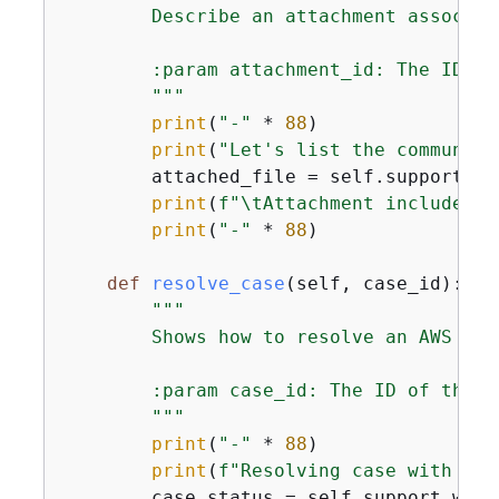
        Describe an attachment associat
        :param attachment_id: The ID of
        """
print
(
"-"
 * 
88
)

print
(
"Let's list the communica
        attached_file = self.support_wr
print
(
f"\tAttachment includes f
print
(
"-"
 * 
88
)

def
resolve_case
(
self, case_id
):
"""

        Shows how to resolve an AWS Sup
        :param case_id: The ID of the c
        """
print
(
"-"
 * 
88
)

print
(
f"Resolving case with ID 
        case_status = self.support_wrap