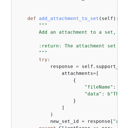
def
add_attachment_to_set
(
self
):
"""

        Add an attachment to a set, or 
        :return: The attachment set ID.

        """
try
:

            response = self.support_cli
                attachments=[

{
"fileName"
: 
"at
"data"
: 
b"This 
                    }

                ]

            )

            new_set_id = response[
"atta