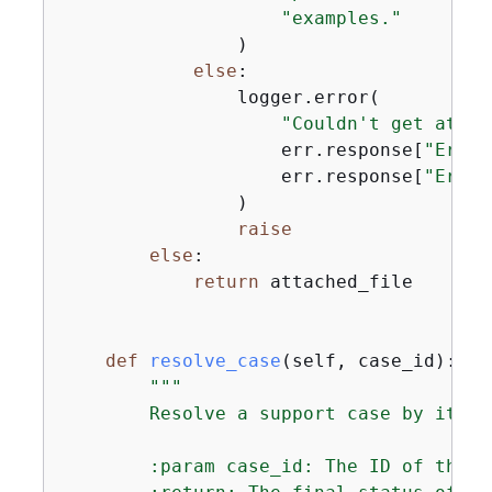
"examples."
                )

else
:

                logger.error(

"Couldn't get attac
                    err.response[
"Error
                    err.response[
"Error
                )

raise
else
:

return
 attached_file

def
resolve_case
(
self, case_id
):
"""

        Resolve a support case by its ca
        :param case_id: The ID of the c