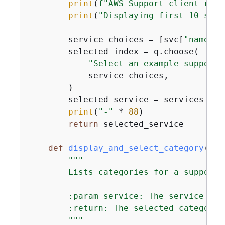
print
(
f"AWS Support client retu
print
(
"Displaying first 10 serv
        service_choices = [svc[
"name"
] 
        selected_index = q.choose(

"Select an example support 
            service_choices,

        )

        selected_service = services_lis
print
(
"-"
 * 
88
)

return
 selected_service

def
display_and_select_category
(
sel
"""

        Lists categories for a support 
        :param service: The service of 
        :return: The selected category.

        """