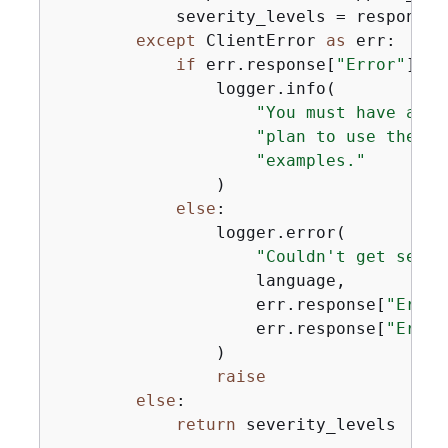
            severity_levels = response[
except
 ClientError 
as
 err:

if
 err.response[
"Error"
][
"C
                logger.info(

"You must have a Bu
"plan to use the AW
"examples."
                )

else
:

                logger.error(

"Couldn't get sever
                    language,

                    err.response[
"Error
                    err.response[
"Error
                )

raise
else
:

return
 severity_levels
