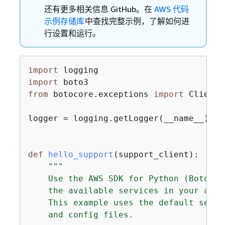
还有更多相关信息 GitHub。在
AWS 代码
示例存储库
中查找完整示例，了解如何进
行设置和运行。
import
import
from
 botocore.exceptions 
import
 ClientE
logger = logging.getLogger(__name__)

def
hello_support
(
support_client
):
"""

    Use the AWS SDK for Python (Boto3) 
    the available services in your accou
    This example uses the default setti
    and config files.
