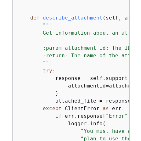
def
describe_attachment
(
self, attac
"""

        Get information about an attach
        :param attachment_id: The ID of
        :return: The name of the attache
        """
try
:

            response = self.support_cli
                attachmentId=attachment_
            )

            attached_file = response[
"a
except
 ClientError 
as
 err:

if
 err.response[
"Error"
][
"C
                logger.info(

"You must have a Bu
"plan to use the AW