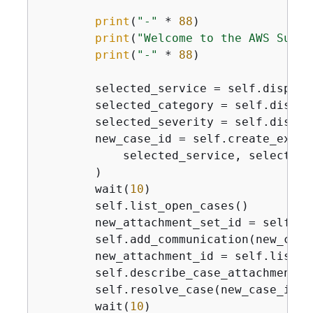
print
(
"-"
 * 
88
)

print
(
"Welcome to the AWS Suppo
print
(
"-"
 * 
88
)

        selected_service = self.display
        selected_category = self.displa
        selected_severity = self.displa
        new_case_id = self.create_exampl
            selected_service, selected_
        )

        wait(
10
)

        self.list_open_cases()

        new_attachment_set_id = self.cr
        self.add_communication(new_case
        new_attachment_id = self.list_c
        self.describe_case_attachment(n
        self.resolve_case(new_case_id)

        wait(
10
)
