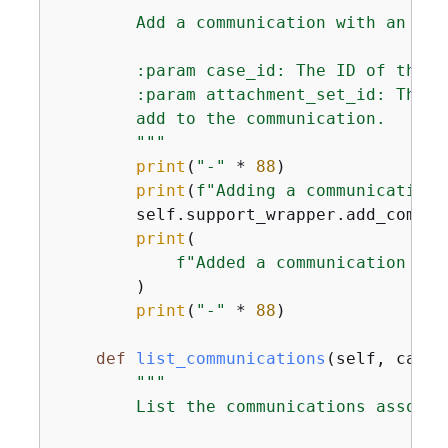
        Add a communication with an att
        :param case_id: The ID of the c
        :param attachment_set_id: The I
        add to the communication.

        """
print
(
"-"
 * 
88
)

print
(
f"Adding a communication 
        self.support_wrapper.add_commun
print
(

f"Added a communication and
        )

print
(
"-"
 * 
88
)

def
list_communications
(
self, case_
"""

        List the communications associa