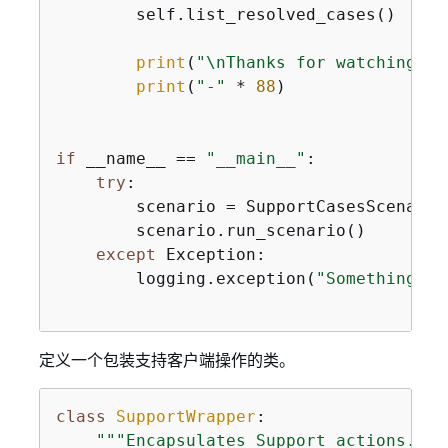
        self.list_resolved_cases()

print
(
"\nThanks for watching!"
)

print
(
"-"
 * 
88
)

if
 __name__ == 
"__main__"
:

try
:

        scenario = SupportCasesScenario
        scenario.run_scenario()

except
 Exception:

        logging.exception(
"Something we
定义一个包装支持客户端操作的类。
class
SupportWrapper
:
"""Encapsulates Support actions."""