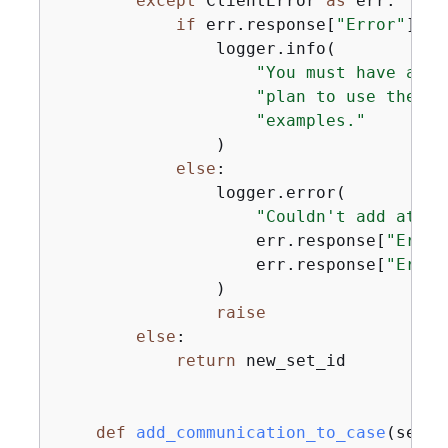
except
 ClientError 
as
 err:

if
 err.response[
"Error"
][
"C
                logger.info(

"You must have a Bu
"plan to use the AW
"examples."
                )

else
:

                logger.error(

"Couldn't add attac
                    err.response[
"Error
                    err.response[
"Error
                )

raise
else
:

return
 new_set_id

def
add_communication_to_case
(
self,