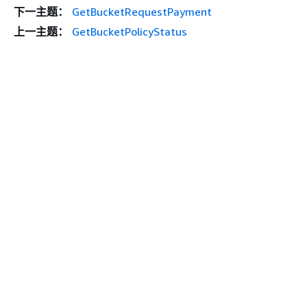
下一主题：
GetBucketRequestPayment
上一主题：
GetBucketPolicyStatus