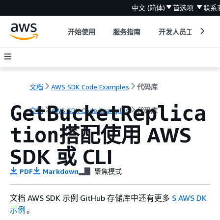
中文 (简体)
首选项
联系
开始使用
服务指南
开发人员工具
文档
AWS SDK Code Examples
代码库
GetBucketReplica
文档
AWS SDK Code Examples
代码库
搭配使用 AWS
tion
SDK 或 CLI
PDF
Markdown
聚焦模式
文档 AWS SDK 示例 GitHub 存储库中还有更多
S AWS DK
示例
。