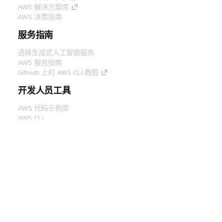
AWS 解决方案库
AWS 决策指南
服务指南
选择生成式人工智能服务
AWS 服务指南
GitHub 上的 AWS CLI 教程
开发人员工具
AWS 代码示例库
AWS CLI
AWS 构建者中心
AWS 开发人员工具博客
有用的链接
下载 AWS 文档 MCP 服务器
登录 AWS 管理控制台
AWS re:Post
隐私
网站条款
Cookie 首选项
© 2026,