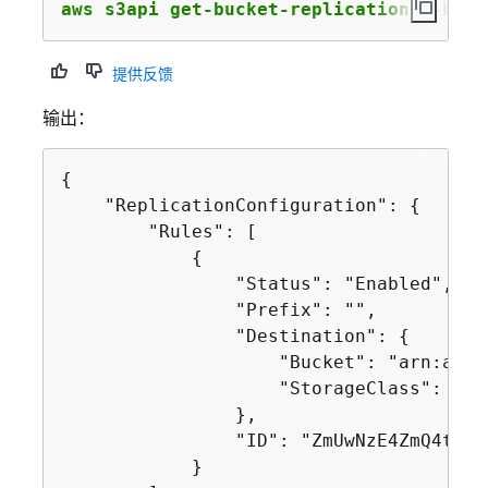
aws s3api get-bucket-replication --buck
提供反馈
输出：
{
    "ReplicationConfiguration": 
{
        "Rules": [

{
                "Status": "Enabled",

                "Prefix": "",

                "Destination": 
{
                    "Bucket": "arn:aws:
                    "StorageClass": "STA
                },

                "ID": "ZmUwNzE4ZmQ4tMjV
            }
