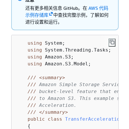
还有更多相关信息 GitHub。在
AWS 代码
示例存储库
中查找完整示例，了解如何
进行设置和运行。
using
 System;

using
 System.Threading.Tasks;

using
 Amazon.S3;

using
 Amazon.S3.Model;

///
<summary>
///
 Amazon Simple Storage Service (
///
 bucket-level feature that enabl
///
 to Amazon S3. This example show
///
 Acceleration.
///
</summary>
public
class
TransferAcceleration
{