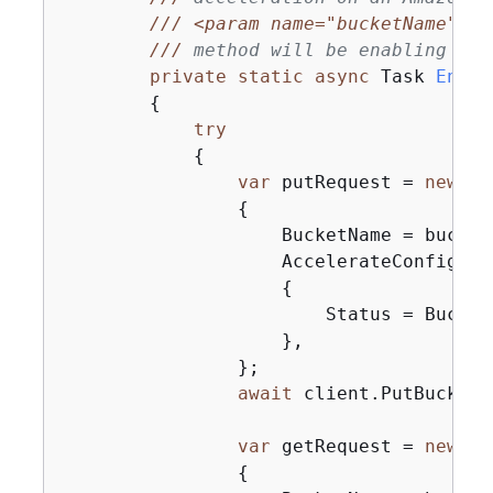
///
<param name="bucketName">
Th
///
 method will be enabling acc
private
static
async
 Task 
Enabl
{
try
{
var
 putRequest = 
new
 Pu
{
                    BucketName = bucketN
                    AccelerateConfigura
{
                        Status = Bucket
                    },

                };

await
 client.PutBucketA
var
 getRequest = 
new
 Ge
{