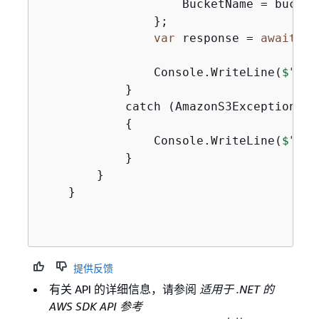
                    BucketName = bucketN
                };

var
 response = 
await
 cl
                Console.WriteLine(
$"Acc
            }

            catch (AmazonS3Exception ex)
{
                Console.WriteLine(
$"Err
            }

        }

    }

提供反馈
有关 API 的详细信息，请参阅
适用于 .NET 的
AWS SDK API 参考