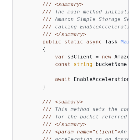
///
<summary>
///
 The main method initializes
///
 Amazon Simple Storage Servi
///
 calling EnableAccelerationA
///
</summary>
public
static
async
 Task 
Main
(
)
{
var
 s3Client = 
new
 AmazonS3
const
string
 bucketName = 
"
await
 EnableAccelerationAsy
        }

///
<summary>
///
 This method sets the config
///
 for the bucket referred to 
///
</summary>
///
<param name="client">
An Ama
///
 acceleration on an Amazon S