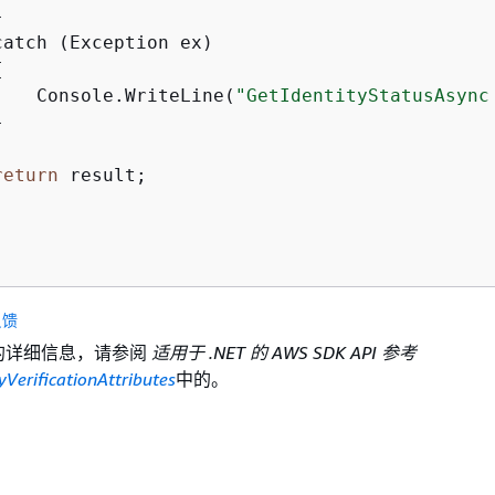


atch (Exception ex)

{
    Console.WriteLine(
"GetIdentityStatusAsync


return
 result;

反馈
I 的详细信息，请参阅
适用于 .NET 的 AWS SDK API 参考
yVerificationAttributes
中的。