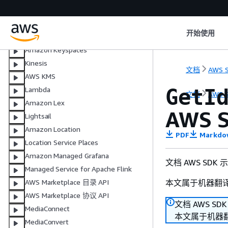
AWS IoT
AWS IoT data
开始使用
AWS IoT SiteWise
Amazon Keyspaces
Kinesis
文档
AWS S
AWS KMS
GetI
Lambda
文档
AWS S
Amazon Lex
AWS S
Lightsail
Amazon Location
PDF
Markdo
Location Service Places
Amazon Managed Grafana
文档 AWS SDK
Managed Service for Apache Flink
本文属于机器翻
AWS Marketplace 目录 API
AWS Marketplace 协议 API
文档 AWS SD
MediaConnect
本文属于机器
MediaConvert