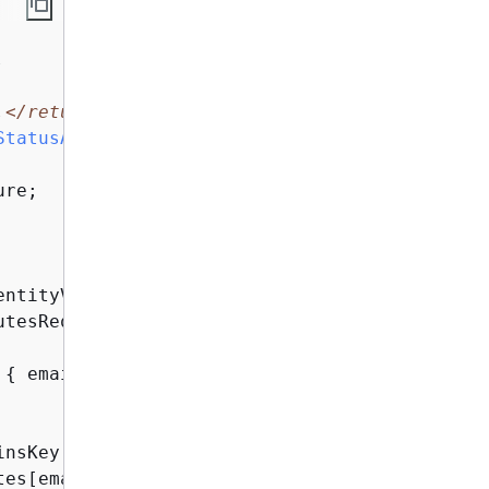
.
.
</returns>
StatusAsync
(
string
 email
)
re;

ntityVerificationAttributesAsync(

tesRequest

 
{
 email }

nsKey(email))

es[email].VerificationStatus;
