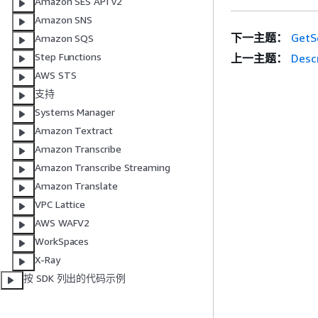
Amazon SES API v2
Amazon SNS
下一主题：
GetS
Amazon SQS
Step Functions
上一主题：
Desc
AWS STS
支持
Systems Manager
Amazon Textract
Amazon Transcribe
Amazon Transcribe Streaming
Amazon Translate
VPC Lattice
AWS WAFV2
WorkSpaces
X-Ray
按 SDK 列出的代码示例