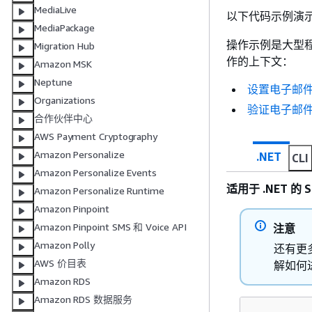
MediaLive
以下代码示例演
MediaPackage
操作示例是大型
Migration Hub
作的上下文：
Amazon MSK
Neptune
设置电子邮
Organizations
验证电子邮
合作伙伴中心
AWS Payment Cryptography
Amazon Personalize
.NET
CLI
Amazon Personalize Events
适用于 .NET 的 S
Amazon Personalize Runtime
Amazon Pinpoint
Amazon Pinpoint SMS 和 Voice API
注意
Amazon Polly
还有更多
AWS 价目表
解如何
Amazon RDS
Amazon RDS 数据服务