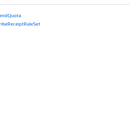
endQuota
ribeReceiptRuleSet