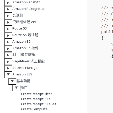
Amazon Redshift
///
Amazon Rekognition
///
 
资源组
///
资源组标记 API
///
Route 53
publ
Route 53 域注册
{
Amazon S3
Amazon S3 控件
S3 目录存储桶
SageMaker 人工智能
Secrets Manager
Amazon SES
基本功能
        
操作
         
CreateReceiptFilter
CreateReceiptRule
CreateReceiptRuleSet
CreateTemplate
        