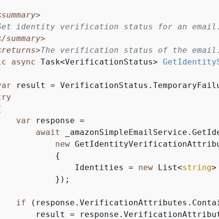
<summary>
Get identity verification status for an email
</summary>
<returns>
The verification status of the email
ic
async
 Task<VerificationStatus> 
GetIdentity
var
 result = VerificationStatus.TemporaryFailu
try
{
var
 response =

await
 _amazonSimpleEmailService.GetIde
new
 GetIdentityVerificationAttribu
{
                Identities = 
new
 List<
string
>
           });

if
 (response.VerificationAttributes.Contai
        result = response.VerificationAttribut