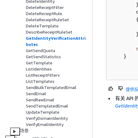
DeleteIdentity
        }
DeleteReceiptFilter
        c
DeleteReceiptRule
DeleteReceiptRuleSet
DeleteTemplate
        
DescribeReceiptRuleSet
        }
GetIdentityVerificationAttri
butes
GetSendQuota
    }

GetSendStatistics
GetTemplate
ListIdentities
ListReceiptFilters
ListTemplates
SendBulkTemplatedEmail
提供
SendEmail
有关 AP
SendRawEmail
GetIdentit
SendTemplatedEmail
UpdateTemplate
VerifyDomainIdentity
VerifyEmailIdentity
场景