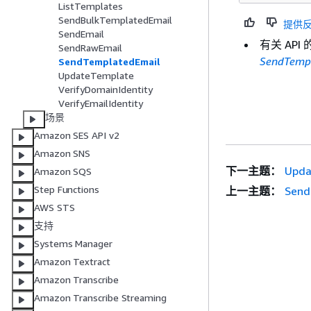
ListTemplates
SendBulkTemplatedEmail
提供
SendEmail
有关 AP
SendRawEmail
SendTemp
SendTemplatedEmail
UpdateTemplate
VerifyDomainIdentity
VerifyEmailIdentity
场景
Amazon SES API v2
Amazon SNS
下一主题：
Upda
Amazon SQS
Step Functions
上一主题：
Send
AWS STS
支持
Systems Manager
Amazon Textract
Amazon Transcribe
Amazon Transcribe Streaming