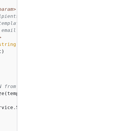
param>
ipients.
</param>
template.
</param>
 email template.
</param>
>
string
 sender, List<
string
> recipients,

t
)
N from either a class or a dynamic object.
e(templateDataObject);

rvice.SendTemplatedEmailAsync(
