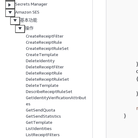
Secrets Manager
        
Amazon SES
        
基本功能
         
操作
        
CreateReceiptFilter
        
CreateReceiptRule
CreateReceiptRuleSet
         
CreateTemplate
        
DeleteIdentity
        }
DeleteReceiptFilter
        c
DeleteReceiptRule
DeleteReceiptRuleSet
DeleteTemplate
        
DescribeReceiptRuleSet
        }
GetIdentityVerificationAttribut
es
GetSendQuota
    }

GetSendStatistics
GetTemplate
ListIdentities
ListReceiptFilters