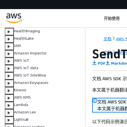
预测
Amazon Glacier
AWS Glue
开始使用
AWS Health
HealthImaging
HealthLake
文档
AWS S
IAM
Send
文档
AWS S
Amazon Inspector
AWS IoT
PDF
Markdo
AWS IoT data
AWS IoT SiteWise
文档 AWS SDK
Amazon Keyspaces
本文属于机器翻
Kinesis
AWS KMS
文档 AWS SD
Lambda
本文属于机器
Amazon Lex
Lightsail
以下代码示例演
Amazon Location