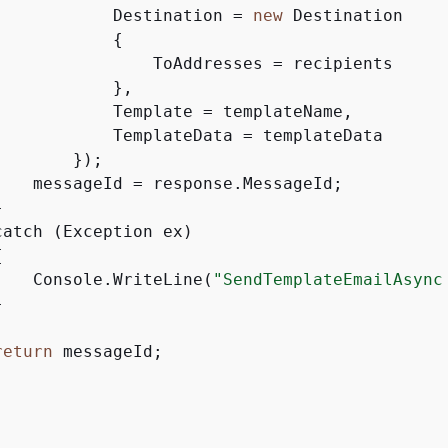
            Destination = 
new
 Destination

{
                ToAddresses = recipients

           },

            Template = templateName,

            TemplateData = templateData

       });

    messageId = response.MessageId;



atch (Exception ex)

{
    Console.WriteLine(
"SendTemplateEmailAsync


return
 messageId;
