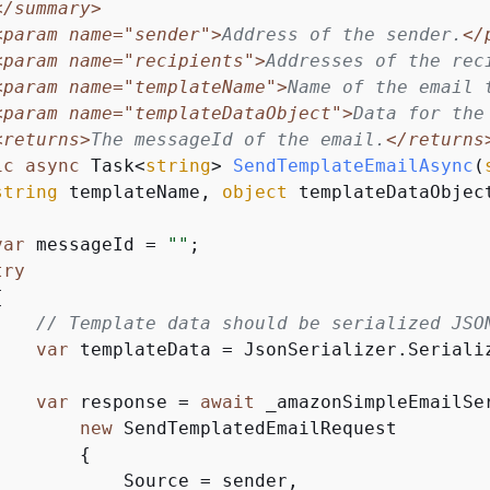
</summary>
<param name="sender">
Address of the sender.
</
<param name="recipients">
Addresses of the rec
<param name="templateName">
Name of the email 
<param name="templateDataObject">
Data for the
<returns>
The messageId of the email.
</returns
ic
async
 Task<
string
> 
SendTemplateEmailAsync
(
string
 templateName, 
object
 templateDataObjec
var
 messageId = 
""
;

try
{
// Template data should be serialized JSO
var
 templateData = JsonSerializer.Serializ
var
 response = 
await
 _amazonSimpleEmailSe
new
 SendTemplatedEmailRequest

{
            Source = sender,
