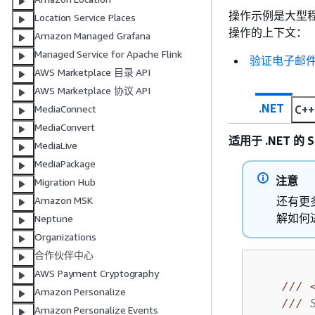
操作示例是大型
Location Service Places
操作的上下文：
Amazon Managed Grafana
Managed Service for Apache Flink
验证电子邮
AWS Marketplace 目录 API
AWS Marketplace 协议 API
.NET
C++
MediaConnect
MediaConvert
适用于 .NET 的 S
MediaLive
MediaPackage
注意
Migration Hub
还有更多
Amazon MSK
解如何
Neptune
Organizations
合作伙伴中心
AWS Payment Cryptography
///
Amazon Personalize
///
 
Amazon Personalize Events