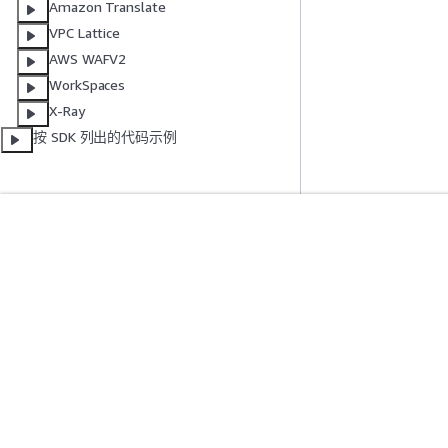
Amazon Translate
VPC Lattice
AWS WAFV2
WorkSpaces
X-Ray
按 SDK 列出的代码示例
入门
服务指南
AWS 实践经验教程
选择生成式人工智
AWS 解决方案库
AWS 服务指南
AWS 决策指南
GitHub 上的 AWS
隐私
网站条款
Cookie 首选项
© 2026, Amazon Web Serv