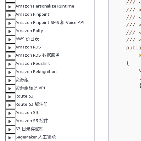
///
Amazon Personalize Runtime
///
Amazon Pinpoint
///
Amazon Pinpoint SMS 和 Voice API
///
Amazon Polly
///
AWS 价目表
///
Amazon RDS
publ
Amazon RDS 数据服务
{
Amazon Redshift
Amazon Rekognition
资源组
资源组标记 API
Route 53
Route 53 域注册
Amazon S3
Amazon S3 控件
S3 目录存储桶
SageMaker 人工智能
        