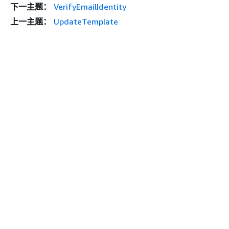
下一主题：
VerifyEmailIdentity
上一主题：
UpdateTemplate