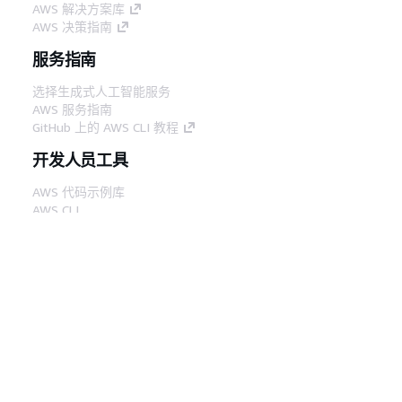
AWS 解决方案库
AWS 决策指南
服务指南
选择生成式人工智能服务
AWS 服务指南
GitHub 上的 AWS CLI 教程
开发人员工具
AWS 代码示例库
AWS CLI
AWS 构建者中心
AWS 开发人员工具博客
有用的链接
下载 AWS 文档 MCP 服务器
登录 AWS 管理控制台
AWS re:Post
隐私
网站条款
Cookie 首选项
© 2026,