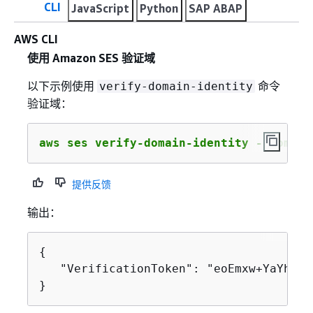
CLI
JavaScript
Python
SAP ABAP
AWS CLI
使用 Amazon SES 验证域
以下示例使用
命令
verify-domain-identity
验证域：
aws ses verify-domain-identity --domain
提供反馈
输出：
{
   "VerificationToken": "eoEmxw+YaYhb3h
}