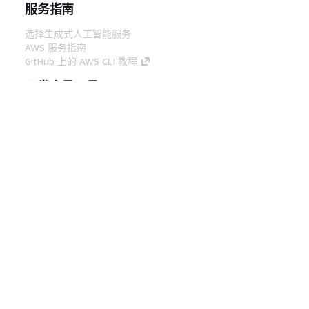
服务指南
选择生成式人工智能服务
AWS 服务指南
GitHub 上的 AWS CLI 教程
开发人员工具
AWS 代码示例库
AWS CLI
AWS 构建者中心
AWS 开发人员工具博客
有用的链接
下载 AWS 文档 MCP 服务器
登录 AWS 管理控制台
AWS re:Post
隐私
网站条款
Cookie 首选项
© 2026,
Amazon Web Services, Inc. 或其附属公司。保留所有
中文 (简体)
权利。