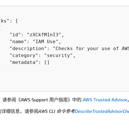
ks": [

{
   "id": "zXCkfM1nI3",

   "name": "IAM Use",

    "description": "Checks for your use of AW
    "category": "security",

   "metadata": []



参阅《AWS Support 用户指南》
中的
AWS Trusted Advisor
I 的详细信息，请参阅
AWS CLI 命令参考
DescribeTrustedAdvisorCh