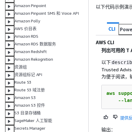
Amazon Pinpoint
以下代码示例演
Amazon Pinpoint SMS 和 Voice API
Amazon Polly
CLI
AWS 价目表
Powe
Amazon RDS
AWS CLI
Amazon RDS 数据服务
列出可用的 T AW
Amazon Redshift
Amazon Rekognition
以下
descri
资源组
Trusted 
资源组标记 API
为便于阅读，
Route 53
Route 53 域注册
aws supp
Amazon S3
    --la
Amazon S3 控件
S3 目录存储桶
提供
SageMaker 人工智能
Secrets Manager
输出：