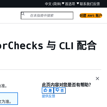
中文 (简体)
首选项
联系我们
反馈
创建 AWS 账户
与 CLI 配合
orChecks
此页内容对您是否有帮助？
为准。
是
否
提供反馈
文为准。