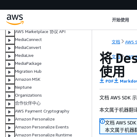
Amazon Managed Grafana
Managed Service for Apache Flink
开始使用
AWS Marketplace 目录 API
AWS Marketplace 协议 API
MediaConnect
文档
AWS S
MediaConvert
将
De
MediaLive
文档
AWS S
MediaPackage
使用
Migration Hub
Amazon MSK
PDF
Markdo
Neptune
Organizations
文档 AWS SDK
合作伙伴中心
本文属于机器翻
AWS Payment Cryptography
Amazon Personalize
文档 AWS SD
Amazon Personalize Events
本文属于机器
Amazon Personalize Runtime