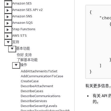
Amazon SES
Amazon SES API v2
{
Amazon SNS
    "chec
Amazon SQS
Step Functions
         
AWS STS
         
        
支持
        
基本功能
         
你好 支持
        }
了解基本功能
操作
    ]

AddAttachmentsToSet
}
AddCommunicationToCase
CreateCase
有关更多信息，请
DescribeAttachment
DescribeCases
有关 AP
DescribeCommunications
DescribeServices
的。
DescribeSeverityLevels
DescribeTrustedAdvisorCheckR