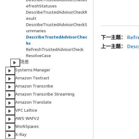
efreshStatuses
DescribeTrustedAdvisorCheckR
esult
DescribeTrustedAdvisorCheckS
ummaries
下一主题：
Refr
DescribeTrustedAdvisorChec
ks
上一主题：
Desc
RefreshTrustedAdvisorCheck
ResolveCase
场景
Systems Manager
Amazon Textract
Amazon Transcribe
Amazon Transcribe Streaming
Amazon Translate
VPC Lattice
AWS WAFV2
WorkSpaces
X-Ray