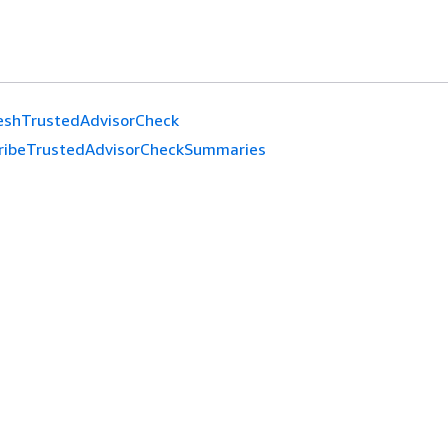
eshTrustedAdvisorCheck
ribeTrustedAdvisorCheckSummaries